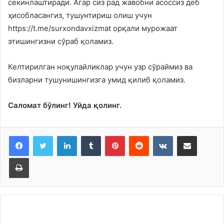
секинлаштиради. Агар сиз рад жавобни асоссиз деб
ҳисобласангиз, тушунтириш олиш учун
https://t.me/surxondavxizmat орқали мурожаат
этишингизни сўраб қоламиз.
Келтирилган ноқулайликлар учун узр сўраймиз ва
бизларни тушунишингизга умид қилиб қоламиз.
Саломат бўлинг! Уйда қолинг.
LinkedIn
Tumblr
Pinterest
Reddit
VKontakte
Share via Email
Print