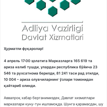
Ҳурматли фуқаролар!
4 апрель 17:00 ҳолатига Марказларга 165 619 та
ариза келиб тушди, улардан республика бўйича 23
546 та рухсатнома берилди, 81 241 таси рад этилди,
10 004 – ариза олувчиларнинг ўзлари томонидан
қайтариб олинди.
Аввалроқ хабар берганимиздек, Давлат хизматлари
марказлари куну-тун ишламоқда. Шунга қарамасдан, шу