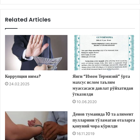
Related Articles
Коррупция нима?
Янги “Имом Термизий” ўрта
махсус ислом таълим
24.02.2025
муассасаси давлат рўйхатидан
ўтказилди
10.06.2020
Денов туманида 10 та алимент
пулларини тўламаган оталарга
қонуний чора кўрилди
16.11.2019