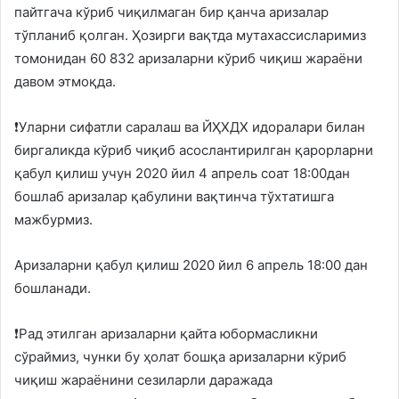
пайтгача кўриб чиқилмаган бир қанча аризалар
тўпланиб қолган. Ҳозирги вақтда мутахассисларимиз
томонидан 60 832 аризаларни кўриб чиқиш жараёни
давом этмоқда.
❗️Уларни сифатли саралаш ва ЙҲХДХ идоралари билан
биргаликда кўриб чиқиб асослантирилган қарорларни
қабул қилиш учун 2020 йил 4 апрель соат 18:00дан
бошлаб аризалар қабулини вақтинча тўхтатишга
мажбурмиз.
Аризаларни қабул қилиш 2020 йил 6 апрель 18:00 дан
бошланади.
❗️Рад этилган аризаларни қайта юбормасликни
сўраймиз, чунки бу ҳолат бошқа аризаларни кўриб
чиқиш жараёнини сезиларли даражада