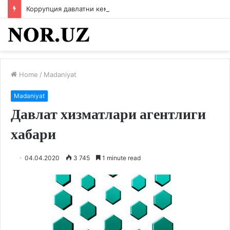
Коррупция давлатни кемиради
Home
/
Madaniyat
Madaniyat
Давлат хизматлари агентлиги
хабари
04.04.2020
3 745
1 minute read