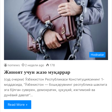
Hodisalar
nornews
2 недели ago
178
Жиноят учун жазо муқаррар
(суд очерки) Ўзбекистон Республикаси Конституциясининг 1-
моддасида, “Ўзбекистон — бошқарувнинг республика шаклига
эга бўлган суверен, демократик, ҳуқуқий, ижтимоий ва
дунёвий давлат”…
Read More »