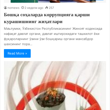
nornews
2 недели ago
257
Бошқа соҳаларда коррупцияга қарши
курашишнинг жиҳатлари
Маълумки, Ўзбекистон Республикасининг Жиноят кодексида
нафақат давлат органи, давлат иштирокидаги ташкилот ёки
фуқароларнинг ўзини ўзи бошқариш органи мансабдор
шахсининг пора…
Read More »