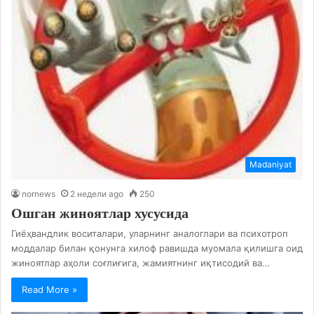
Madaniyat
nornews
2 недели ago
250
Ошган жиноятлар хусусида
Гиёҳвандлик воситалари, уларнинг аналоглари ва психотроп
моддалар билан қонунга хилоф равишда муомала қилишга оид
жиноятлар аҳоли соғлиғига, жамиятнинг иқтисодий ва…
Read More »