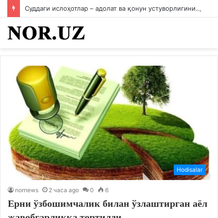
Суддаги ислоҳотлар – адолат ва қонун устуворлигининг мустаҳкам пойдевори
Hodisalar
nornews
2 часа ago
0
6
Ерни ўзбошимчалик билан ўзлаштирган аёл
жавобгарликка тортилди