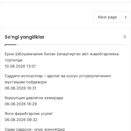
Next page
So’ngi yangiliklar
Ерни ўзбошимчалик билан ўзлаштирган аёл жавобгарликка
тортилди
10.08.2026 13:01
Суддаги ислоҳотлар – адолат ва қонун устуворлигининг
мустаҳкам пойдевори
06.08.2026 16:31
Коррупция давлатни кемиради
06.08.2026 16:29
Янги фирибгарлик усули!
06.08.2026 09:32
Одам савдоси- оғир жиноятдир