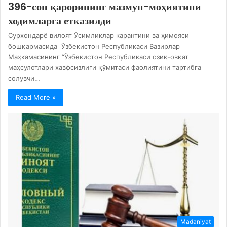
396-сон қарорининг мазмун-моҳиятини
ходимларга етказилди
Сурхондарё вилоят Ўсимликлар карантини ва ҳимояси
бошқармасида Ўзбекистон Республикаси Вазирлар
Маҳкамасининг “Ўзбекистон Республикаси озиқ-овқат
маҳсулотлари хавфсизлиги қўмитаси фаолиятини тартибга
солувчи…
Read More »
Madaniyat