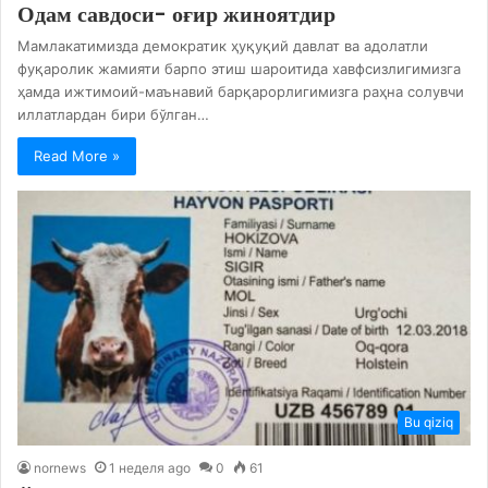
Одам савдоси- оғир жиноятдир
Мамлакатимизда демократик ҳуқуқий давлат ва адолатли
фуқаролик жамияти барпо этиш шароитида хавфсизлигимизга
ҳамда ижтимоий-маънавий барқарорлигимизга раҳна солувчи
иллатлардан бири бўлган…
Read More »
Bu qiziq
nornews
1 неделя ago
0
61