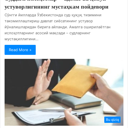
устуворлигининг мустаҳкам пойдевори
Сўнгги йилларда Ўзбекистонда суд-ҳуқуқ тизимини
такомиллаштириш давлат сиёсатининг устувор
йўналишларидан бирига айланди. Амалга оширилаётган
ислоҳотларнинг асосий мақсади – судларнинг
мустақиллигини…
Read More »
Bu qiziq