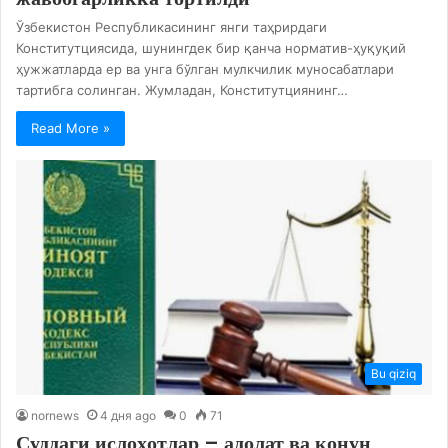
Ўзбекистон Республикасининг янги таҳрирдаги
Конститутциясида, шунингдек бир қанча норматив-ҳуқуқий
ҳужжатларда ер ва унга бўлган мулкчилик муносабатлари
тартибга солинган. Жумладан, Конститутциянинг…
Read More »
Bu qiziq
nornews
4 дня ago
0
71
Суддаги ислоҳотлар – адолат ва қонун