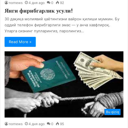
nornews
4 дня ago
0
92
Янги фирибгарлик усули!
30 дақиқа молиявий ҳаётингизни вайрон қилиши мумкин. Бу
оддий телефон фирибгарлиги эмас — у анча хавфлироқ.
Уларга сизнинг пулларингиз, паролингиз…
Read More »
Bu qiziq
nornews
4 дня ago
0
95