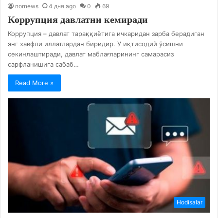
nornews
4 дня ago
0
69
Коррупция давлатни кемиради
Коррупция – давлат тараққиётига ичкаридан зарба берадиган
энг хавфли иллатлардан биридир. У иқтисодий ўсишни
секинлаштиради, давлат маблағларининг самарасиз
сарфланишига сабаб…
Read More »
Hodisalar