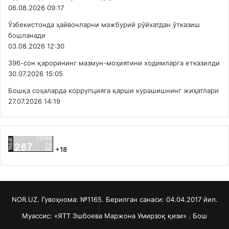
06.08.2026 09:17
Ўзбекистонда ҳайвонларни мажбурий рўйхатдан ўтказиш
бошланади
03.08.2026 12:30
396-сон қарорининг мазмун-моҳиятини ходимларга етказилди
30.07.2026 15:05
Бошқа соҳаларда коррупцияга қарши курашишнинг жиҳатлари
27.07.2026 14:19
+18
NOR.UZ. Гувоҳнома: №1165. Берилган санаси: 04.04.2017 йил.
Муассис: «ЯТТ Эшбоева Маржона Умирзоқ қизи» . Бош