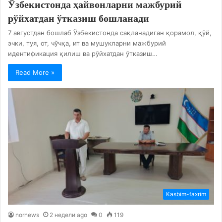
Ўзбекистонда ҳайвонларни мажбурий
рўйхатдан ўтказиш бошланади
7 августдан бошлаб Ўзбекистонда сақланадиган қорамол, қўй,
эчки, туя, от, чўчқа, ит ва мушукларни мажбурий
идентификация қилиш ва рўйхатдан ўтказиш…
Read More »
Kasbim-faxrim
nornews
2 недели ago
0
119