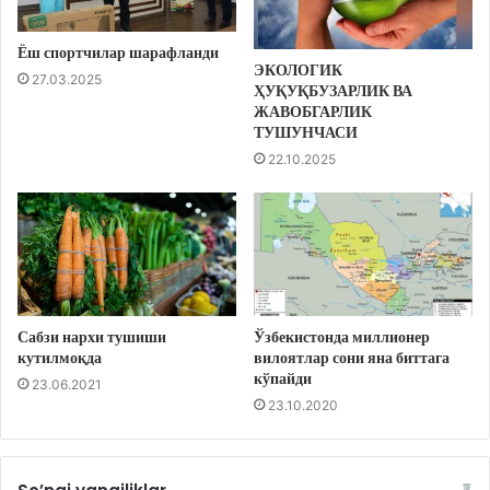
Ёш спортчилар шарафланди
ЭКОЛОГИК
27.03.2025
ҲУҚУҚБУЗАРЛИК ВА
ЖАВОБГАРЛИК
ТУШУНЧАСИ
22.10.2025
Сабзи нархи тушиши
Ўзбекистонда миллионер
кутилмоқда
вилоятлар сони яна биттага
кўпайди
23.06.2021
23.10.2020