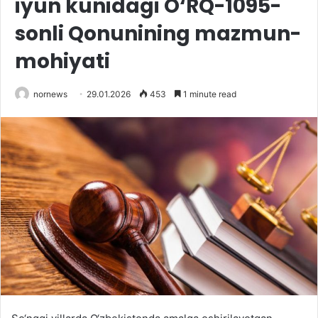
iyun kunidagi O‘RQ-1095-
sonli Qonunining mazmun-
mohiyati
nornews
29.01.2026
453
1 minute read