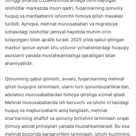
So‘nggi yillarda O‘zbekistonda amalga oshirilayotgan
islohotlar markazida inson qadri, fuqarolarning qonuniy
huquq va manfaatlarini ishonchli himoya qilish masalasi
turibdi. Ayniqsa, mehnat munosabatlari va migratsiya
sohasidagi islohotlar jamiyat hayotida muhim o‘rin
tutayotgani bilan ajralib turadi. 2025 yilda qabul qilingan
mazkur qonun aynan shu ustuvor yo‘nalishlardagi huquqiy
asoslarni yanada mustahkamlashga qaratilgani bilan
ahamiyatlidir.
Qonunning qabul qilinishi, avvalo, fuqarolarning mehnat
qilish huquqini ta’minlash, ularni turli qonunbuzarliklardan,
adolatsiz munosabatlardan himoya qilishga xizmat qiladi.
Mehnat munosabatlarida ish beruvchi va ishchi o‘rtasidagi
huquq va majburiyatlarni aniq belgilash, mehnat
shartlarining shaffof va qonuniy bo‘lishini ta’minlash orqali
ijtimoiy adolat prinsiplari yanada mustahkamlanadi. Bu esa
mehnat bozorida barqarorlikni ta’minlash, ishchi kuchining