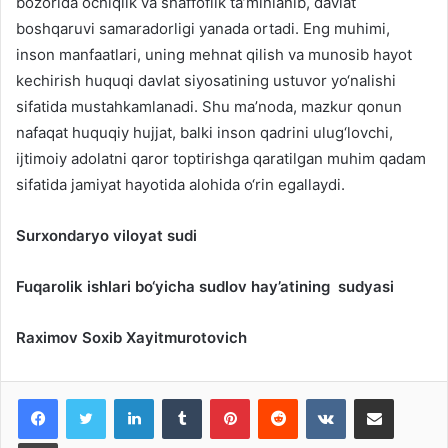
bozorida ochiqlik va shaffoflik ta’minlanib, davlat
boshqaruvi samaradorligi yanada ortadi. Eng muhimi,
inson manfaatlari, uning mehnat qilish va munosib hayot
kechirish huquqi davlat siyosatining ustuvor yo‘nalishi
sifatida mustahkamlanadi. Shu ma’noda, mazkur qonun
nafaqat huquqiy hujjat, balki inson qadrini ulug‘lovchi,
ijtimoiy adolatni qaror toptirishga qaratilgan muhim qadam
sifatida jamiyat hayotida alohida o‘rin egallaydi.
Surxondaryo viloyat sudi
Fuqarolik ishlari bo‘yicha sudlov hay’atining
sudyasi
Raximov Soxib Xayitmurotovich
LinkedIn
Tumblr
Pinterest
Reddit
VKontakte
Share via Email
Print