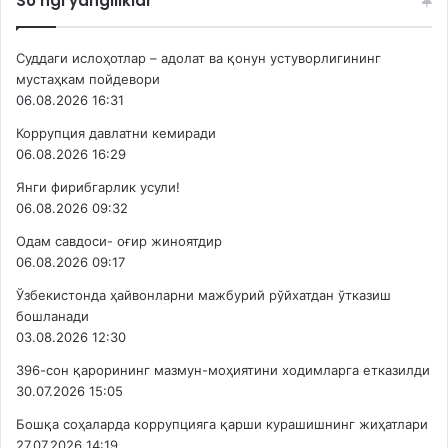
So’ngi yangiliklar
Суддаги ислоҳотлар – адолат ва қонун устуворлигининг
мустаҳкам пойдевори
06.08.2026 16:31
Коррупция давлатни кемиради
06.08.2026 16:29
Янги фирибгарлик усули!
06.08.2026 09:32
Одам савдоси- оғир жиноятдир
06.08.2026 09:17
Ўзбекистонда ҳайвонларни мажбурий рўйхатдан ўтказиш
бошланади
03.08.2026 12:30
396-сон қарорининг мазмун-моҳиятини ходимларга етказилди
30.07.2026 15:05
Бошқа соҳаларда коррупцияга қарши курашишнинг жиҳатлари
27.07.2026 14:19