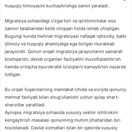
huquqiy himoyasini kuchaytirishga zamin yaratadi.
Migratsiya sohasidagi o‘zgartish va qo‘shimchalar esa
zamon talablaridan kelib chiqqan holda ishlab chiqilgan.
Bugungi kunda mehnat migratsiyasi nafaqat iqtisodiy, balki
ijtimoiy va huquqiy ahamiyatga ega bo‘lgan murakkab
jarayondir. Qonun orqali migratsiya jarayonlarini samarali
boshqarish, davlat organlari faoliyatini muvofiqlashtirish
hamda ortiqcha byurokratik to‘siqlarni kamaytirish nazarda
tutilgan.
Bu orqali fuqarolarning mamlakat ichida va xorijda qonuniy
mehnat faoliyati bilan shug‘ullanishi uchun qulay shart-
sharoitlar yaratiladi.
Ayniqsa, migratsiya sohasida xususiy sektor ishtirokini
kengaytirish masalasi qonunning muhim jihatlaridan biri
hisoblanadi. Davlat xizmatlari bilan bir qatorda xususiy