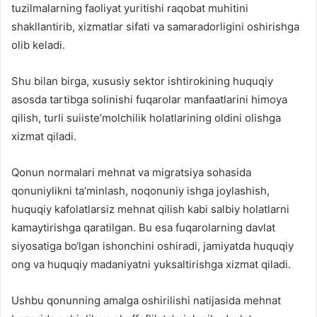
tuzilmalarning faoliyat yuritishi raqobat muhitini
shakllantirib, xizmatlar sifati va samaradorligini oshirishga
olib keladi.
Shu bilan birga, xususiy sektor ishtirokining huquqiy
asosda tartibga solinishi fuqarolar manfaatlarini himoya
qilish, turli suiiste’molchilik holatlarining oldini olishga
xizmat qiladi.
Qonun normalari mehnat va migratsiya sohasida
qonuniylikni ta’minlash, noqonuniy ishga joylashish,
huquqiy kafolatlarsiz mehnat qilish kabi salbiy holatlarni
kamaytirishga qaratilgan. Bu esa fuqarolarning davlat
siyosatiga bo‘lgan ishonchini oshiradi, jamiyatda huquqiy
ong va huquqiy madaniyatni yuksaltirishga xizmat qiladi.
Ushbu qonunning amalga oshirilishi natijasida mehnat