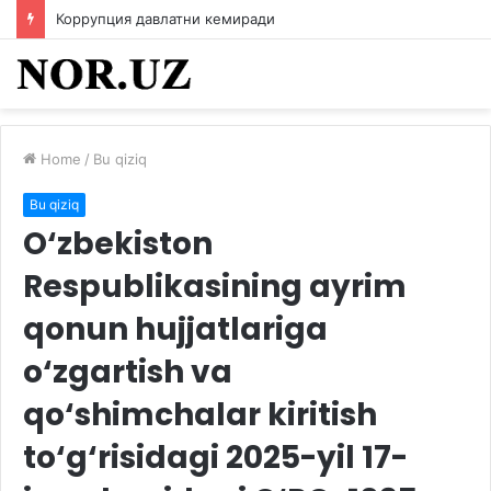
Коррупция давлатни кемиради
Home
/
Bu qiziq
Bu qiziq
O‘zbekiston
Respublikasining ayrim
qonun hujjatlariga
o‘zgartish va
qo‘shimchalar kiritish
to‘g‘risidagi 2025-yil 17-