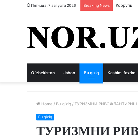
Коррупция
Пятница, 7 августа 2026
Breaking News
O`zbekiston
Jahon
Bu qiziq
Kasbim-faxrim
Home
/
Bu qiziq
/
ТУРИЗМНИ РИВОЖЛАНТИРИШ
Bu qiziq
ТУРИЗМНИ РИ