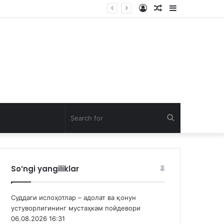
Log
Random
Sidebar
In
Article
Search
for
So’ngi yangiliklar
Суддаги ислоҳотлар – адолат ва қонун
устуворлигининг мустаҳкам пойдевори
06.08.2026 16:31