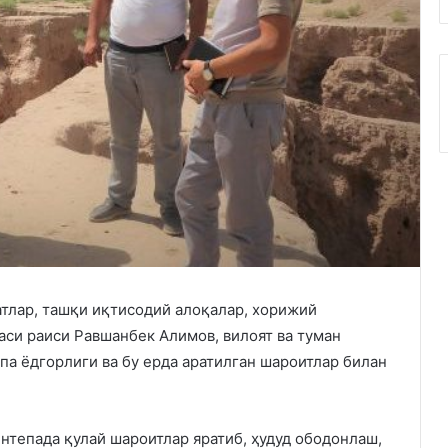
тлар, ташқи иқтисодий алоқалар, хорижий
аси раиси Равшанбек Алимов, вилоят ва туман
па ёдгорлиги ва бу ерда аратилган шароитлар билан
нтепада қулай шароитлар яратиб, ҳудуд ободонлаш,