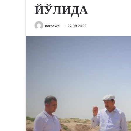
ЙЎЛИДА
nornews
22.08.2022