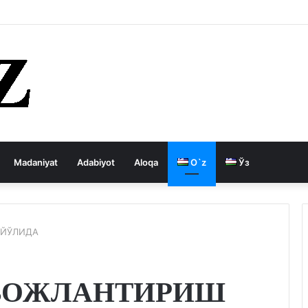
 давлатни кемиради
Madaniyat
Adabiyot
Aloqa
O`z
Ўз
 ЙЎЛИДА
ВОЖЛАНТИРИШ