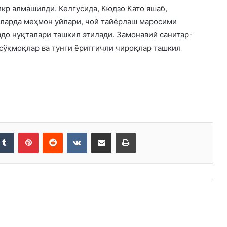
кр алмашилди. Келгусида, Кюдзо Като яшаб,
нларда меҳмон уйлари, чой тайёрлаш маросими
вдо нуқталари ташкил этилади. Замонавий санитар-
сўқмоқлар ва тунги ёритгичли чироқлар ташкил
kedIn
Tumblr
Pinterest
Reddit
VKontakte
Share via Email
Print