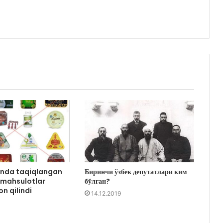
onda taqiqlangan
Биринчи ўзбек депутатлари ким
 mahsulotlar
бўлган?
on qilindi
14.12.2019