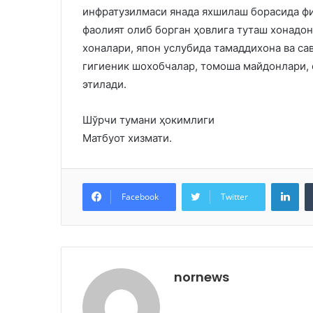
инфратузилмаси янада яхшилаш борасида фи
фаолият олиб борган ҳовлига туташ хонадо
хоналари, япон услубида тамаддихона ва са
гигиеник шохобчалар, томоша майдонлари, 
этилади.
Шўрчи тумани ҳокимлиги
Матбуот хизмати.
Lin
Facebook
Twitter
nornews