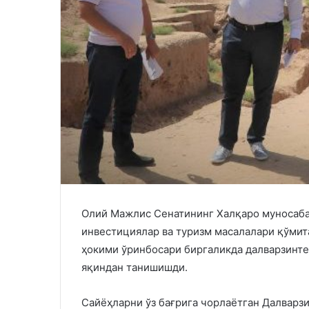
Олий Мажлис Сенатининг Халқаро муносаба
инвестициялар ва туризм масалалари қўмит
ҳокими ўринбосари биргаликда далварзинте
яқиндан танишишди.
Сайёҳларни ўз бағрига чорлаётган Далварзи