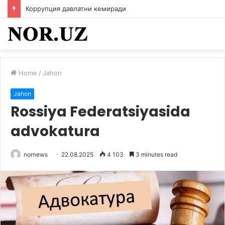
Коррупция давлатни кемиради
Home
/
Jahon
Jahon
Rossiya Federatsiyasida
advokatura
nornews
22.08.2025
4 103
3 minutes read