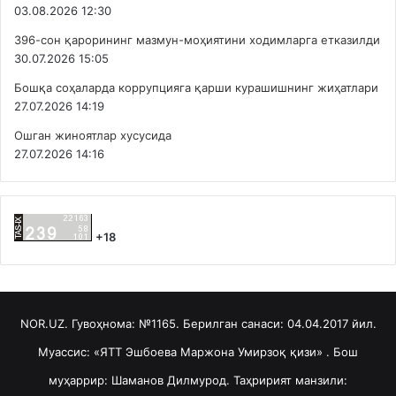
03.08.2026 12:30
396-сон қарорининг мазмун-моҳиятини ходимларга етказилди
30.07.2026 15:05
Бошқа соҳаларда коррупцияга қарши курашишнинг жиҳатлари
27.07.2026 14:19
Ошган жиноятлар хусусида
27.07.2026 14:16
+18
NOR.UZ. Гувоҳнома: №1165. Берилган санаси: 04.04.2017 йил.
Муассис: «ЯТТ Эшбоева Маржона Умирзоқ қизи» . Бош
муҳаррир: Шаманов Дилмурод. Таҳририят манзили: