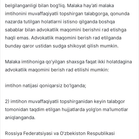
belgilanganligi bilan bog’liq. Malaka hay’ati malaka
imtihonini muvaffaqiyatli topshirgan talabgorga, qonunda
nazarda tutilgan holatlarni istisno qilganda boshqa
sabablar bilan advokatlik maqomini berishni rad etishga
haqli emas. Advokatlik maqomini berish rad etilganda
bunday qaror ustidan sudga shikoyat qilish mumkin.
Malaka imtihoniga qo’yilgan shaxsga faqat ikki holatdagina
advokatlik maqomini berish rad etilishi mumkin:
imtihon natijasi qoniqarsiz bo’lganda;
2) imtihon muvaffaqiyatli topshirganidan keyin talabgor
tomonidan taqdim etilgan hujjatlarda yolg’on ma’lumotlar
aniqlanganda.
Rossiya Federatsiyasi va O’zbekiston Respublikasi