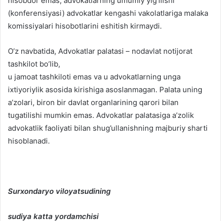
hisobdor emas, advokatlarning umumiy yig’ilishi
(konferensiyasi) advokatlar kengashi vakolatlariga malaka
komissiyalari hisobotlarini eshitish kirmaydi.
O’z navbatida, Advokatlar palatasi – nodavlat notijorat
tashkilot bo’lib,
u jamoat tashkiloti emas va u advokatlarning unga
ixtiyoriylik asosida kirishiga asoslanmagan. Palata uning
a’zolari, biron bir davlat organlarining qarori bilan
tugatilishi mumkin emas. Advokatlar palatasiga a’zolik
advokatlik faoliyati bilan shug’ullanishning majburiy sharti
hisoblanadi.
Surxondaryo viloyatsudining
sudiya katta yordamchisi