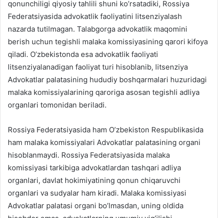
qonunchiligi qiyosiy tahlili shuni ko’rsatadiki, Rossiya
Federatsiyasida advokatlik faoliyatini litsenziyalash
nazarda tutilmagan. Talabgorga advokatlik maqomini
berish uchun tegishli malaka komissiyasining qarori kifoya
qiladi. O’zbekistonda esa advokatlik faoliyati
litsenziyalanadigan faoliyat turi hisoblanib, litsenziya
Advokatlar palatasining hududiy boshqarmalari huzuridagi
malaka komissiyalarining qaroriga asosan tegishli adliya
organlari tomonidan beriladi.
Rossiya Federatsiyasida ham O’zbekiston Respublikasida
ham malaka komissiyalari Advokatlar palatasining organi
hisoblanmaydi. Rossiya Federatsiyasida malaka
komissiyasi tarkibiga advokatlardan tashqari adliya
organlari, davlat hokimiyatining qonun chiqaruvchi
organlari va sudyalar ham kiradi. Malaka komissiyasi
Advokatlar palatasi organi bo’lmasdan, uning oldida