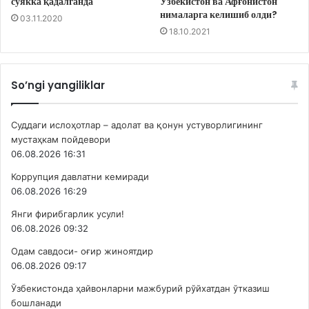
суякка қадалганда
Ўзбекистон ва Афғонистон
нималарга келишиб олди?
03.11.2020
18.10.2021
So’ngi yangiliklar
Суддаги ислоҳотлар – адолат ва қонун устуворлигининг
мустаҳкам пойдевори
06.08.2026 16:31
Коррупция давлатни кемиради
06.08.2026 16:29
Янги фирибгарлик усули!
06.08.2026 09:32
Одам савдоси- оғир жиноятдир
06.08.2026 09:17
Ўзбекистонда ҳайвонларни мажбурий рўйхатдан ўтказиш
бошланади