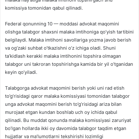
komissiya tomonidan qabul qilinadi.
Federal qonunning 10 — moddasi advokat maqomini
olishga talabgor shaxsni malaka imtihoniga qo’yish tartibini
belgilaydi. Malaka imtihoni savollariga yozma javob berish
va og’zaki suhbat o’tkazishni o’z ichiga oladi. Shuni
ta’kidlash kerakki malaka imtihonini topshira olmagan
talabgor uni takroran topshirishga kamida bir yil o’tganidan
keyin qo’yiladi.
Talabgorga advokat maqomini berish yoki uni rad etish
to’g’risidagi qaror malaka komissiyasi tomonidan talabgor
unga advokat maqomini berish to’g’risidagi ariza bilan
murojaat etgan kundan boshlab uch oy ichida qabul
qilinadi. Bu muddat qonunda malaka komissiyasi zaruriyat
bo’lgan hollarda ikki oy davomida talabgor taqdim etgan
hujjatlar va ma’lumotlarni tekshirishi lozimligi