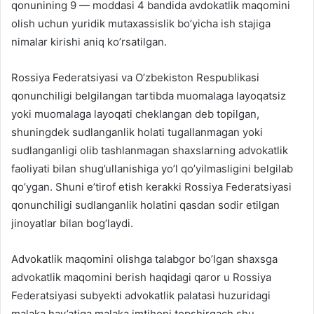
qonunining 9 — moddasi 4 bandida avdokatlik maqomini
olish uchun yuridik mutaxassislik bo’yicha ish stajiga
nimalar kirishi aniq ko’rsatilgan.
Rossiya Federatsiyasi va O’zbekiston Respublikasi
qonunchiligi belgilangan tartibda muomalaga layoqatsiz
yoki muomalaga layoqati cheklangan deb topilgan,
shuningdek sudlanganlik holati tugallanmagan yoki
sudlanganligi olib tashlanmagan shaxslarning advokatlik
faoliyati bilan shug’ullanishiga yo’l qo’yilmasligini belgilab
qo’ygan. Shuni e’tirof etish kerakki Rossiya Federatsiyasi
qonunchiligi sudlanganlik holatini qasdan sodir etilgan
jinoyatlar bilan bog’laydi.
Advokatlik maqomini olishga talabgor bo’lgan shaxsga
advokatlik maqomini berish haqidagi qaror u Rossiya
Federatsiyasi subyekti advokatlik palatasi huzuridagi
malaka hay’atiga malaka imtihoni topshirgach shu