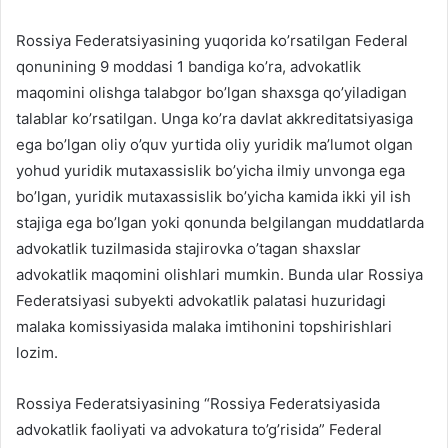
Rossiya Federatsiyasining yuqorida ko’rsatilgan Federal
qonunining 9 moddasi 1 bandiga ko’ra, advokatlik
maqomini olishga talabgor bo’lgan shaxsga qo’yiladigan
talablar ko’rsatilgan. Unga ko’ra davlat akkreditatsiyasiga
ega bo’lgan oliy o’quv yurtida oliy yuridik ma’lumot olgan
yohud yuridik mutaxassislik bo’yicha ilmiy unvonga ega
bo’lgan, yuridik mutaxassislik bo’yicha kamida ikki yil ish
stajiga ega bo’lgan yoki qonunda belgilangan muddatlarda
advokatlik tuzilmasida stajirovka o’tagan shaxslar
advokatlik maqomini olishlari mumkin. Bunda ular Rossiya
Federatsiyasi subyekti advokatlik palatasi huzuridagi
malaka komissiyasida malaka imtihonini topshirishlari
lozim.
Rossiya Federatsiyasining “Rossiya Federatsiyasida
advokatlik faoliyati va advokatura to’g’risida” Federal