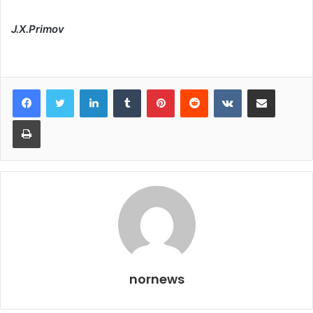
J.X.Primov
LinkedIn
Tumblr
Pinterest
Reddit
VKontakte
Share via Email
Print
nornews