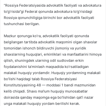
“Rossiya Federatsiyasida advokatlik faoliyati va advokatura
to’g’risida”gi Federal qonunda advokatura to’g’risidagi
Rossiya qonunchiligiga birinchi bor advokatlik faoliyati
tushunchasi berilgan.
Mazkur qonunga ko’ra, advokatlik faoliyati qonunda
belgilangan tartibda advokatlik maqomini olgan shaxslar
tomonidan ishonch bildiruvchi jismoniy va yuridik
shaxslarning huquqlari, erkinliklari va manfaatlarini himoya
qilish, shuningdek ularning odil sudlovdan erkin
foydalanishini ta’minlash maqsadida ko’rsatiladigan
malakali huquqiy yordamdir. Huquqiy yordamning malakali
bo’lishi haqidagi talab Rossiya Federatsiyasi
Konstitutsiyasining 48 — moddasi 1 bandi mazmunidan
kelib chiqadi. Shaxs ma’lum huquqiy munosabatlar
doirasida qanday maqomga ega bo’lishidan qat’i nazar
unga malakali huquqiy yordam berilishi kerak.