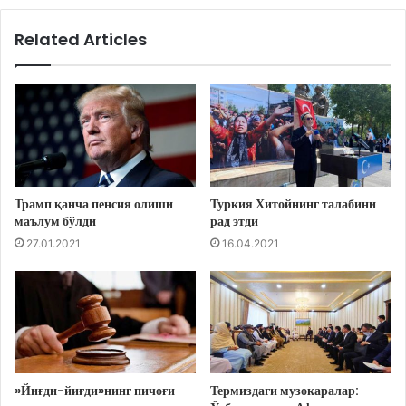
Related Articles
Трамп қанча пенсия олиши
Туркия Хитойнинг талабини
маълум бўлди
рад этди
27.01.2021
16.04.2021
»Йиғди-йиғди»нинг пичоғи
Термиздаги музокаралар: