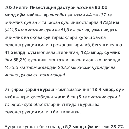
2020 йилги
Инвестиция дастури
асосида
83,06
млрд.сўм
маблағлар ҳисобидан жами
44
та
(
37
та
ичимлик сув ва
7
та оқова сув
)
иншоотларда
473
,
3
км
(421,5 км ичимлик суви ва 51,8 км оқова)
узунликдаги
ичимлик ва оқова сув тармоқлари қуриш хамда
реконструкция қилиш режалаштирилиб, бугунги кунда
41,5 млрд. сўм
молиялаштирилган,
42,5 млрд. сўмлик
ёки
58,3%
қурилиш-монтаж ишлари амалга оширилди
(473.3 км тармоқлардан 263,2 км қисми қурилди ва
ишлар давом эттирилмоқда)
.
Инқироз қарши кураш
жамғармасининг
18,4 млрд. сўм
маблағлари ҳисобидан жами
6 та
(5 та ичимлик суви 1
та оқова сув)
объектларни янгидан қуриш ва
реконструкция қилиш белгиланган.
Бугунги кунда, объектларда
5,2 млрд.сўмлик
ёки
28,2%