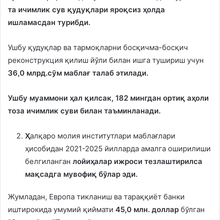
та ичимлик сув қудуқлари яроқсиз ҳолда
ишламасдан турибди.
Ушбу қудуқлар ва тармоқларни босқичма-босқич
реконструкция қилиш йўли билан ишга тушириш учун
36,0 млрд.сўм маблағ талаб этилади.
Ушбу муаммони ҳал қилсак, 182 мингдан ортиқ аҳоли
тоза ичимлик суви билан таъминланади.
Ҳ
алқаро молия институтлари маблағлари
ҳисобидан 2021-2025 йилларда амалга оширилиши
белгиланган
лойиҳалар ижроси тезлаштирилса
мақсадга мувофиқ бўлар эди.
Жумладан, Европа тикланиш ва тараққиёт банки
иштирокида умумий қиймати
45,0 млн. доллар
бўлган