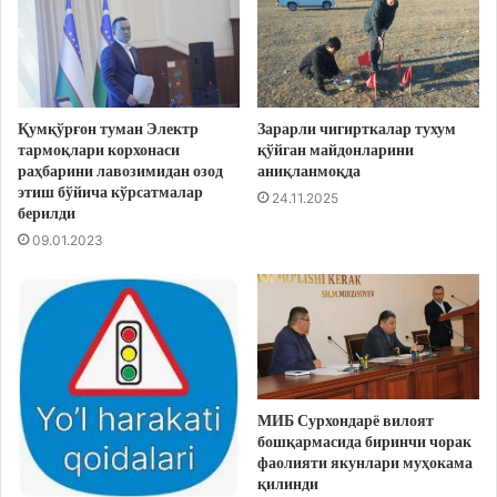
Қумқўрғон туман Электр
Зарарли чигирткалар тухум
тармоқлари корхонаси
қўйган майдонларини
раҳбарини лавозимидан озод
аниқланмоқда
этиш бўйича кўрсатмалар
24.11.2025
берилди
09.01.2023
МИБ Сурхондарё вилоят
бошқармасида биринчи чорак
фаолияти якунлари муҳокама
қилинди