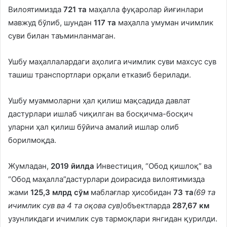
Вилоятимизда
721 та
маҳалла фуқаролар йиғинлари
мавжуд бўлиб, шундан
117 та
маҳалла умуман ичимлик
суви билан таъминланмаган.
Ушбу маҳаллалардаги аҳолига ичимлик суви махсус сув
ташиш транспортлари орқали етказиб берилади.
Ушбу муаммоларни ҳал қилиш мақсадида давлат
дастурлари ишлаб чиқилган ва босқичма-босқич
уларни ҳал қилиш бўйича амалий ишлар олиб
борилмоқда.
Жумладан,
2019 йилда
Инвестиция, “Обод қишлоқ” ва
“Обод маҳалла”дастурлари доирасида вилоятимизда
жами
125,3 млрд сўм
маблағлар ҳисобидан
73
та
(
69
та
ичимлик сув ва 4 та оқова сув
)
объектларда
287,67 км
узунликдаги ичимлик сув тармоқлари янгидан қурилди.