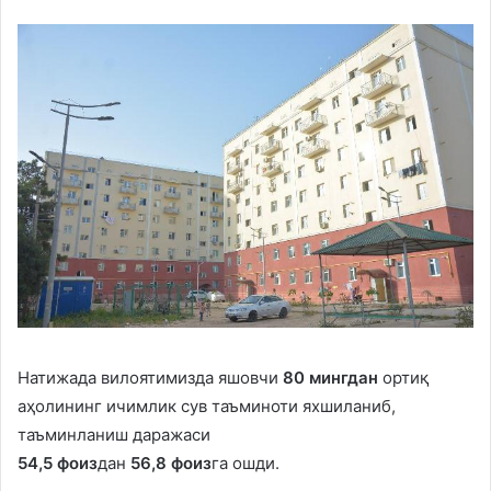
Натижада вилоятимизда яшовчи
80 минг
дан
ортиқ
аҳолининг ичимлик сув таъминоти яхшиланиб,
таъминланиш даражаси
54,5
фоиз
дан
56,8
фоиз
га ошди.