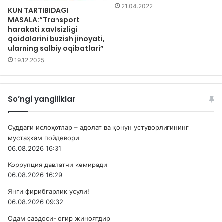
21.04.2022
KUN TARTIBIDAGI
MASALA:“Transport
harakati xavfsizligi
qoidalarini buzish jinoyati,
ularning salbiy oqibatlari”
19.12.2025
So’ngi yangiliklar
Суддаги ислоҳотлар – адолат ва қонун устуворлигининг
мустаҳкам пойдевори
06.08.2026 16:31
Коррупция давлатни кемиради
06.08.2026 16:29
Янги фирибгарлик усули!
06.08.2026 09:32
Одам савдоси- оғир жиноятдир