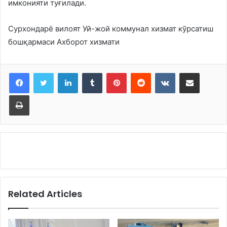
имконияти туғилади.
Сурхондарё вилоят Уй-жой коммунал хизмат кўрсатиш
бошқармаси Ахборот хизмати
LinkedIn
Tumblr
Pinterest
Reddit
VKontakte
Share via Email
Print
Related Articles