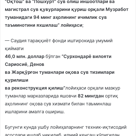
“Оқтош” ва “Пошхурт” сув олиш иншоотлари ва
магистрал сув қувурларини қуриш орқали Музработ
туманидаги 94 минг аҳолининг ичимлик сув
таъминотини яхшилаш”
лойиҳаси
;
— Саудия тараққиёт фонди иштирокида умумий
қиймати
46,0 млн. доллар
бўлган
“
Сурхондарё вилояти
Сариосиё, Денов
ва Жарқўрғон туманлари оқова сув тизимлари
қурилиши
ва реконструкция
қилиш”
лойиҳаси орқали мазкур
туманлар марказларида яшовчи
82 мингдан
ортиқ
аҳолининг оқова сув хизмати билан таъминлаш
ишларини амалга ошириш.
Бугунги кунда ушбу лойиҳаларнинг техник-иқтисодий
асослари ишлаб чиқилиб, илмий кенгаш кўригидан