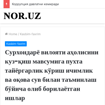
Коррупция давлатни кемиради
Home
/
Kasbim-faxrim
Kasbim-faxrim
Сурхондарё вилояти аҳолисини
куз-қиш мавсумига пухта
тайёргарлик кўриш ичимлик
ва оқова сув билан таъминлаш
бўйича олиб борилаётган
ишлар