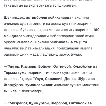
ўтказилган ва экспертизага топширилган.
Шунингдек, истиқболли лойиҳалардан
ахолини
ичимлик сув таъминоти ва оқова сув тизимларини
яхшилаш бўйича халқаро молия институтларининг
160
млн.доллар
миқдоридаги маблағларини жалб этиш
орқали амалга оширилиш белгилаган
4 та
(2 та
ичимлик ва 2 та канализация)
лойиҳаларни амалга
оширилишини жадаллаштириш зарур. Булар;
—
“Ангор, Қизириқ, Бойсун, Олтинсой, Қумқўрғон ва
Термиз туманларининг
ичимлик сув таъминотини
яхшилаш” ҳамда
“Узун, Сариосиё, Денов, Шўрчи ва
Жарқўрғон туманларининг
ичимлик сув таъминотини
яхшилаш” лойиҳалари;
—
“Музработ, Қумқўрғон, Шеробод, Олтинсой ва