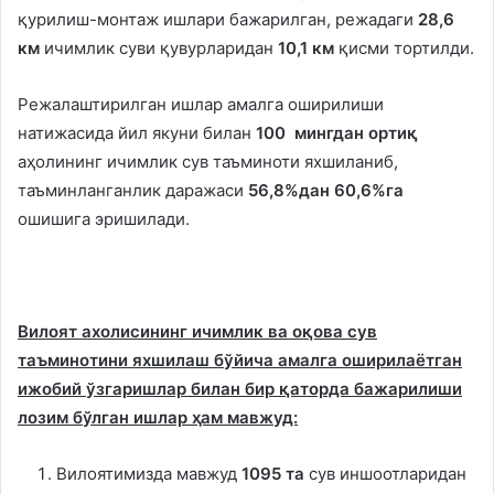
қурилиш-монтаж ишлари бажарилган, режадаги
28,6
км
ичимлик суви қувурларидан
10,1 км
қисми тортилди.
Режалаштирилган ишлар амалга оширилиши
натижасида йил якуни билан
100 мингдан ортиқ
аҳолининг ичимлик сув таъминоти яхшиланиб,
таъминланганлик даражаси
56,8%дан 60,6%га
ошишига эришилади.
Вилоят ахолисининг ичимлик ва оқова сув
таъминотини яхшилаш бўйича амалга оширилаётган
ижобий ўзгаришлар билан бир қаторда бажарилиши
лозим бўлган ишлар ҳам мавжуд:
Вилоятимизда мавжуд
1095 та
сув иншоотларидан