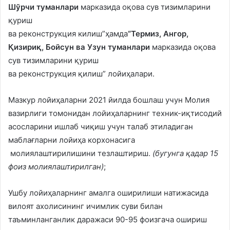
Шўрчи туманлари
марказида оқова сув тизимларини
қуриш
ва реконструкция килиш”ҳамда
“Термиз, Ангор,
Қизириқ, Бойсун ва Узун туманлари
марказида оқова
сув тизимларини қуриш
ва реконструкция қилиш” лойиҳалари.
Мазкур лойиҳаларни 2021 йилда бошлаш учун Молия
вазирлиги томонидан лойиҳаларнинг техник-иқтисодий
асосларини ишлаб чиқиш учун талаб этиладиган
маблағларни лойиҳа корхонасига
молиялаштирилишини тезлаштириш.
(бугунга қадар 15
фоиз молиялаштирилган)
;
Ушбу лойиҳаларнинг амалга оширилиши натижасида
вилоят ахолисининг ичимлик суви билан
таъминланганлик даражаси 90-95 фоизгача ошириш