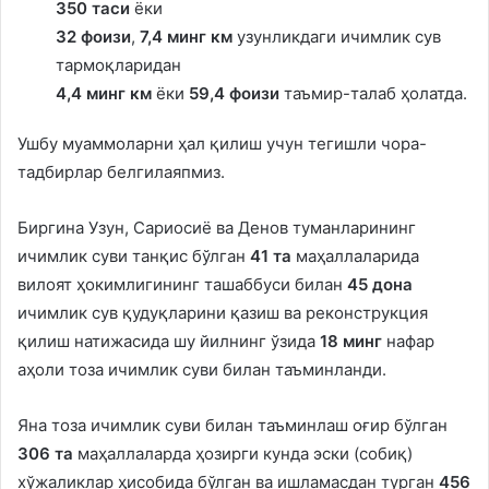
350 таси
ёки
32 фоизи
,
7,4 минг км
узунликдаги ичимлик сув
тармоқларидан
4,4 минг км
ёки
59,4 фоизи
таъмир-талаб ҳолатда.
Ушбу муаммоларни ҳал қилиш учун тегишли чора-
тадбирлар белгилаяпмиз.
Биргина Узун, Сариосиё ва Денов туманларининг
ичимлик суви танқис бўлган
41 та
маҳаллаларида
вилоят ҳокимлигининг ташаббуси билан
45 дона
ичимлик сув қудуқларини қазиш ва реконструкция
қилиш натижасида шу йилнинг ўзида
18 минг
нафар
аҳоли тоза ичимлик суви билан таъминланди.
Яна тоза ичимлик суви билан таъминлаш оғир бўлган
306 та
маҳаллаларда ҳозирги кунда эски (собиқ)
хўжаликлар ҳисобида бўлган ва ишламасдан турган
456