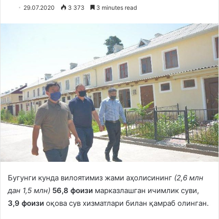
29.07.2020
3 373
3 minutes read
Бугунги кунда вилоятимиз жами аҳолисининг
(2,6 млн
дан 1,5 млн)
56,8 фоизи
марказлашган ичимлик суви,
3,9 фоизи
оқова сув хизматлари билан қамраб олинган.