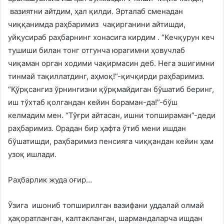
вазиятни айтдим, ҳал қилди. Эрталаб сменадан
чиққанимда раҳбаримиз чақирганини айтишди,
уйқусираб раҳбарнинг хонасига кирдим . “Кечқурун кеч
тушиши билан тонг отгунча юрагимни ҳовучлаб
чиқаман орган ходими чақирмасин деб. Нега эшигимни
тинмай тақиллатдинг, аҳмоқ!”-қичқирди раҳбаримиз.
“Қўрқсангиз ўрнингизни қўрқмайдиган бўшатиб беринг,
иш тўхтаб қолгандан кейин бораман-да!”-бўш
келмадим мен. “Тўғри айтасан, ишни топшираман”-деди
раҳбаримиз. Орадан бир ҳафта ўтиб мени ишдан
бўшатишди, раҳбаримиз пенсияга чиққандан кейин ҳам
узоқ ишлади.
Раҳбарлик жуда оғир…
Ўзига ишониб топширилган вазифани уддалай олмай
ҳақоратланган, калтакланган, шармандаларча ишдан