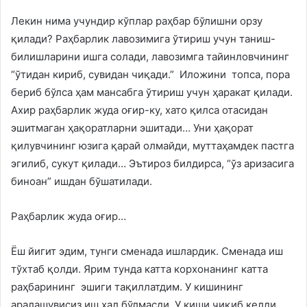
Лекин нима учундир кўплар раҳбар бўлишни орзу
қилади? Раҳбарлик лавозимига ўтириш учун таниш-
билишларини ишга солади, лавозимга тайинловчининг
“ўтидан кириб, сувидан чиқади.” Иложини топса, пора
бериб бўлса ҳам мансабга ўтириш учун ҳаракат қилади.
Ахир раҳбарлик жуда оғир-ку, хато қилса отасидан
эшитмаган ҳақоратларни эшитади… Уни ҳақорат
қилувчининг юзига қарай олмайди, муттаҳамдек пастга
эгилиб, сукут қилади… Эътироз билдирса, “ўз аризасига
биноан” ишдан бўшатилади.
Раҳбарлик жуда оғир…
Ёш йигит эдим, тунги сменада ишлардик. Сменада иш
тўхтаб қолди. Ярим тунда катта корхонанинг катта
раҳбарининг эшиги тақиллатдим. У кишининг
аралашувисиз иш ҳал бўлмасди. У киши чиқиб келди,