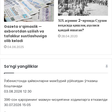
ХIХ асрнинг 2-ярмида Сурхон
воҳасида қишлоқ аҳолиси
Gazeta o‘qimaslik —
қандай яшаган?
axborotdan uzilish va
tafakkur sustlashuviga
28.04.2020
olib keladi
04.06.2025
So’ngi yangiliklar
Ўзбекистонда ҳайвонларни мажбурий рўйхатдан ўтказиш
бошланади
03.08.2026 12:30
396-сон қарорининг мазмун-моҳиятини ходимларга етказилди
30.07.2026 15:05