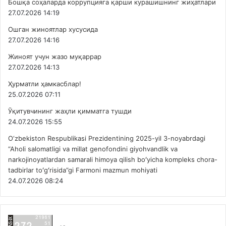
Бошқа соҳаларда коррупцияга қарши курашишнинг жиҳатлари
27.07.2026 14:19
Ошган жиноятлар хусусида
27.07.2026 14:16
Жиноят учун жазо муқаррар
27.07.2026 14:13
Ҳурматли ҳамкасблар!
25.07.2026 07:11
Ўқитувчининг жаҳли қимматга тушди
24.07.2026 15:55
O‘zbekiston Respublikasi Prezidentining 2025-yil 3-noyabrdagi
“Aholi salomatligi va millat genofondini giyohvandlik va
narkojinoyatlardan samarali himoya qilish boʻyicha kompleks chora-
tadbirlar toʻgʻrisida”gi Farmoni mazmun mohiyati
24.07.2026 08:24