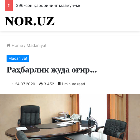
396-сон қарорининг мазмун-моҳиятини ходимларга етказилди
Home
/
Madaniyat
Madaniyat
Раҳбарлик жуда оғир…
24.07.2020
3 452
1 minute read