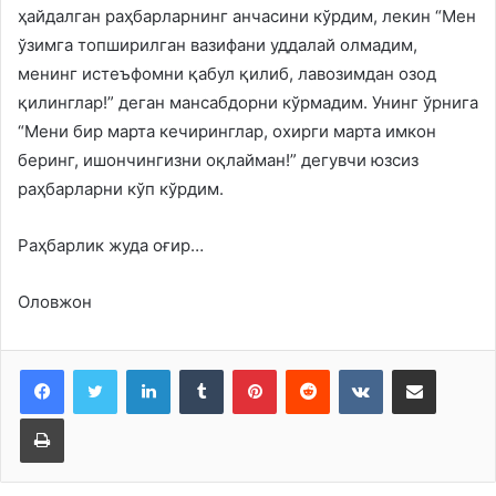
ҳайдалган раҳбарларнинг анчасини кўрдим, лекин “Мен
ўзимга топширилган вазифани уддалай олмадим,
менинг истеъфомни қабул қилиб, лавозимдан озод
қилинглар!” деган мансабдорни кўрмадим. Унинг ўрнига
“Мени бир марта кечиринглар, охирги марта имкон
беринг, ишончингизни оқлайман!” дегувчи юзсиз
раҳбарларни кўп кўрдим.
Раҳбарлик жуда оғир…
Оловжон
LinkedIn
Tumblr
Pinterest
Reddit
VKontakte
Share via Email
Print