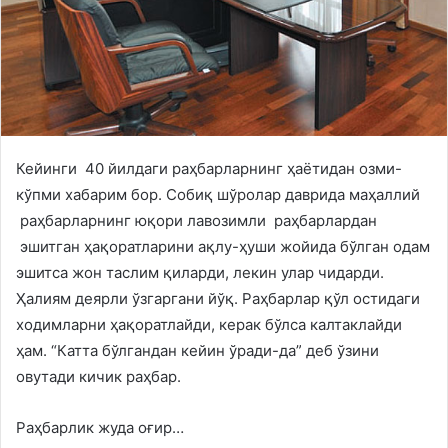
Кейинги 40 йилдаги раҳбарларнинг ҳаётидан озми-
кўпми хабарим бор. Собиқ шўролар даврида маҳаллий
раҳбарларнинг юқори лавозимли раҳбарлардан
эшитган ҳақоратларини ақлу-ҳуши жойида бўлган одам
эшитса жон таслим қиларди, лекин улар чидарди.
Ҳалиям деярли ўзгаргани йўқ. Раҳбарлар қўл остидаги
ходимларни ҳақоратлайди, керак бўлса калтаклайди
ҳам. “Катта бўлгандан кейин ўради-да” деб ўзини
овутади кичик раҳбар.
Раҳбарлик жуда оғир…