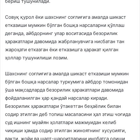
бериш тушунилади.
Совуқ қурол ёки шахснинг соғлиғига амалда шикаст
етказиши мумкин бўлган бошқа нарсаларни қўллаш
деганда, айбдорнинг улар воситасида безорилик
ҳаракатлари давомида жабрланувчига нисбатан тан
жароҳати етказган ёки етказишга ҳаракат қилган
ҳоллар тушунилиши лозим.
Шахснинг соғлиғига амалда шикаст етказиши мумкин
бўлган бошқа нарсалар туркумига айбдор томонидан
ўша мақсадларда безорилик ҳаракатлари давомида
фойдаланилган ҳар қандай нарсалар киради.
Безорилик ҳаракатлари ўтакетган беҳаёлик билан
содир этилган деб топиш масаласини ҳал этиш чоғида
суд ишнинг муайян ҳолатлари мажмуидан келиб
чиқиши ҳамда содир этилган жиноятнинг хусусияти,
вақти, жойи ва шарт-шароитларини инобатга олиши