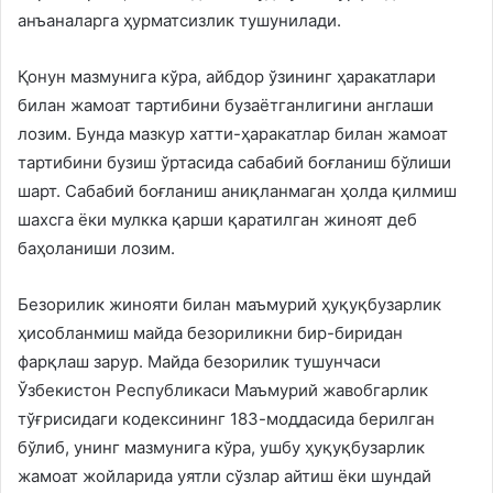
анъаналарга ҳурматсизлик тушунилади.
Қонун мазмунига кўра, айбдор ўзининг ҳаракатлари
билан жамоат тартибини бузаётганлигини англаши
лозим. Бунда мазкур хатти-ҳаракатлар билан жамоат
тартибини бузиш ўртасида сабабий боғланиш бўлиши
шарт. Сабабий боғланиш аниқланмаган ҳолда қилмиш
шахсга ёки мулкка қарши қаратилган жиноят деб
баҳоланиши лозим.
Безорилик жинояти билан маъмурий ҳуқуқбузарлик
ҳисобланмиш майда безориликни бир-биридан
фарқлаш зарур. Майда безорилик тушунчаси
Ўзбекистон Республикаси Маъмурий жавобгарлик
тўғрисидаги кодексининг 183-моддасида берилган
бўлиб, унинг мазмунига кўра, ушбу ҳуқуқбузарлик
жамоат жойларида уятли сўзлар айтиш ёки шундай