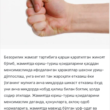
Безорилик жамоат тартибига қарши қаратилган жиноят
бўлиб, жамиятда юриш-туриш қоидаларини қасддан
менсимасликда ифодаланган ҳаракатлар шахсни уриш-
дўппослаш, унга енгил тан жароҳати етказиш ёки
ўзганинг мулкига анча миқдорда шикаст етказиш ёхуд
уни анча миқдорда нобуд қилиш билан боғлиқ ҳолда
содир этилади. Жамиятда юриш-туриш қоидаларини
менсимаслик деганда, қонунларга, ахлоқ-одоб
нормаларига, жамиятда мавжуд бўлган урф-одат ва