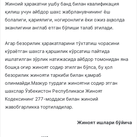
Жиноий ҳаракатни ушбу банд билан квалификация
қилиш учун айбдор шахс жабрланувчининг ёш
болалиги, қариялиги, ногиронлиги ёки ожиз аҳволда
эканлигини англаб етган бўлиши талаб этилади.
Агар безорилик ҳаракатларини тўхтатиш чорасини
кўраётган шахсга қаршилик кўрсатиш пайтида
ишлатилган зўрлик натижасида айбдор томонидан яна
бошқа оғир жиноят содир этилган бўлса, бу ҳол
безорилик жинояти таркиби билан қамраб
олинмайди.Мазкур турдаги жиноятни содир этган
шахслар Ўзбекистон Республикаси Жиноят
Кодексининг 277-моддаси билан жиноий
жавобгарликка тортиладилар.
Жиноят ишлари бўйича