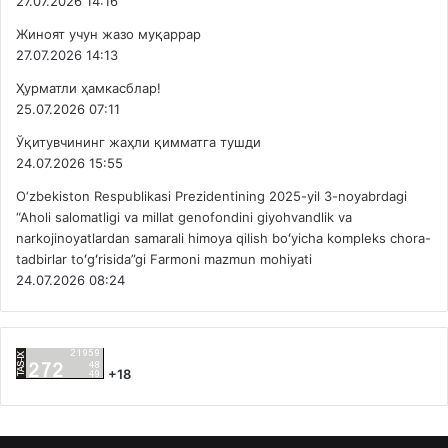
27.07.2026 14:16
Жиноят учун жазо муқаррар
27.07.2026 14:13
Ҳурматли ҳамкасблар!
25.07.2026 07:11
Ўқитувчининг жаҳли қимматга тушди
24.07.2026 15:55
O‘zbekiston Respublikasi Prezidentining 2025-yil 3-noyabrdagi
“Aholi salomatligi va millat genofondini giyohvandlik va
narkojinoyatlardan samarali himoya qilish boʻyicha kompleks chora-
tadbirlar toʻgʻrisida”gi Farmoni mazmun mohiyati
24.07.2026 08:24
+18