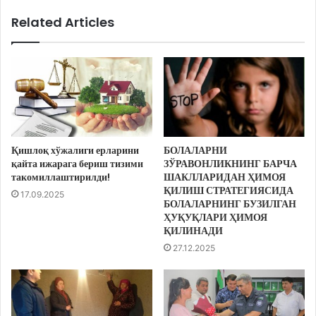
Related Articles
Қишлоқ хўжалиги ерларини
БОЛАЛАРНИ
қайта ижарага бериш тизими
ЗЎРАВОНЛИКНИНГ БАРЧА
такомиллаштирилди!
ШАКЛЛАРИДАН ҲИМОЯ
ҚИЛИШ СТРАТЕГИЯСИДА
17.09.2025
БОЛАЛАРНИНГ БУЗИЛГАН
ҲУҚУҚЛАРИ ҲИМОЯ
ҚИЛИНАДИ
27.12.2025