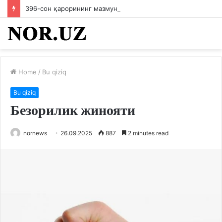
396-сон қарорининг мазмун-моҳиятини ходимларга етказилди
Home
/
Bu qiziq
Bu qiziq
Безорилик жинояти
nornews
26.09.2025
887
2 minutes read