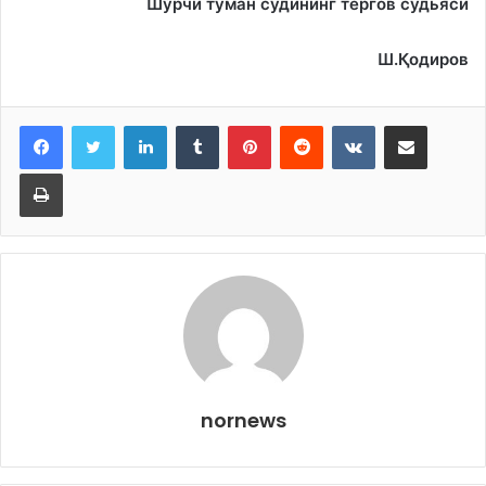
Шўрчи туман судининг тергов судьяси
Ш.Қодиров
LinkedIn
Tumblr
Pinterest
Reddit
VKontakte
Share via Email
Print
nornews