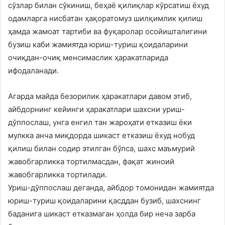
сўзлар билан сўкиниш, беҳаё қилиқлар кўрсатиш ёхуд
одамларга нисбатан ҳақоратомуз шилқимлик қилиш
ҳамда жамоат тартиби ва фуқаролар осойишталигини
бузиш каби жамиятда юриш-туриш қоидаларини
очиқдан-очиқ менсимаслик ҳаракатларида
ифодаланади.
Агарда майда безорилик ҳаракатлари давом этиб,
айбдорнинг кейинги ҳаракатлари шахсни уриш-
дўппослаш, унга енгил тан жароҳати етказиш ёки
мулкка анча миқдорда шикаст етказиш ёхуд нобуд
қилиш билан содир этилган бўлса, шахс маъмурий
жавобгарликка тортилмасдан, фақат жиноий
жавобгарликка тортилади.
Уриш-дўппослаш деганда, айбдор томонидан жамиятда
юриш-туриш қоидаларини қасддан бузиб, шахснинг
баданига шикаст етказмаган ҳолда бир неча зарба