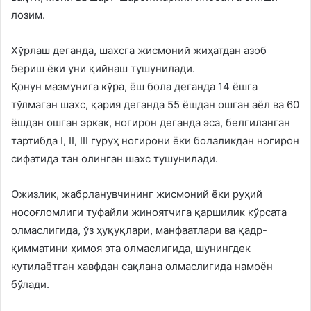
лозим.
Хўрлаш деганда, шахсга жисмоний жиҳатдан азоб
бериш ёки уни қийнаш тушунилади.
Қонун мазмунига кўра, ёш бола деганда 14 ёшга
тўлмаган шахс, қария деганда 55 ёшдан ошган аёл ва 60
ёшдан ошган эркак, ногирон деганда эса, белгиланган
тартибда I, II, III гуруҳ ногирони ёки болаликдан ногирон
сифатида тан олинган шахс тушунилади.
Ожизлик, жабрланувчининг жисмоний ёки руҳий
носоғломлиги туфайли жиноятчига қаршилик кўрсата
олмаслигида, ўз ҳуқуқлари, манфаатлари ва қадр-
қимматини ҳимоя эта олмаслигида, шунингдек
кутилаётган хавфдан сақлана олмаслигида намоён
бўлади.