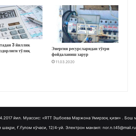
тадан 3 йиллик
Энергия ресурсларидан тўғри
здорлиги тўлиқ
фойдаланиш зарур
11.03.2020
04.2017 йил. Муассис: «ЯТТ Эшбоева Маржона Умирзоқ қизи» . Бош
шаҳри, Ғ.Ғулом кўчаси, 12/4-уй. Электрон манзил: nor.n.t45@mail.r