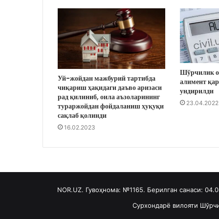
Шўрчилик о
Уй-жойдан мажбурий тартибда
алимент қар
чиқариш ҳақидаги даъво аризаси
ундирилди
рад қилиниб, оила аъзоларининг
23.04.2022
тураржойдан фойдаланиш ҳуқуқи
сақлаб қолинди
16.02.2023
NOR.UZ. Гувоҳнома: №1165. Берилган санаси: 04.
Сурхондарё вилояти Шўрчи 