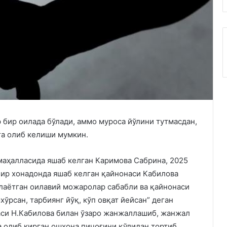
бир оилада бўлади, аммо муроса йўлини тутмасдан,
га олиб келиши мумкин.
маҳалласида яшаб келган Каримова Сабрина, 2025
 бир хонадонда яшаб келган қайнонаси Кабилова
елаётган оилавий можаролар сабабли ва қайнонаси
ўрсан, тарбиянг йўқ, кўп овқат йейсан” деган
аси Н.Кабилова билан ўзаро жанжаллашиб, жанжал
а олиб кирган ошхона пичоғини қўлидан тортиб