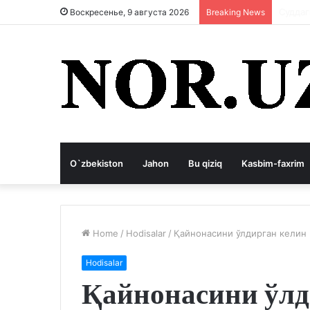
Корруп
Воскресенье, 9 августа 2026
Breaking News
O`zbekiston
Jahon
Bu qiziq
Kasbim-faxrim
Home
/
Hodisalar
/
Қайнонасини ўлдирган келин
Hodisalar
Қайнонасини ўлд