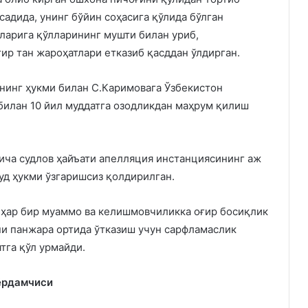
адида, унинг бўйин соҳасига қўлида бўлган
ларига қўлларининг мушти билан уриб,
ғир тан жароҳатлари етказиб қасддан ўлдирган.
нинг ҳукми билан С.Каримовага Ўзбекистон
илан 10 йил муддатга озодликдан маҳрум қилиш
ича судлов ҳайъати апелляция инстанциясининг аж
суд ҳукми ўзгаришсиз қолдирилган.
 ҳар бир муаммо ва келишмовчиликка оғир босиқлик
уни панжара ортида ўтказиш учун сарфламаслик
тга қўл урмайди.
а ёрдамчиси