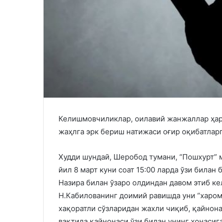
Келишмовчиликлар, оилавий жанжаллар ҳар 
жаҳлга эрк бериш натижаси оғир оқибатлар
Худди шундай, Шеробод тумани, “Пошхурт” 
йил 8 март куни соат 15:00 ларда ўзи билан
Назира билан ўзаро олдиндан давом этиб к
Н.Кабилованинг доимий равишда уни “харомх
хақоратли сўзларидан жахли чиқиб, қайнон
вақтида қайнонаси ўзи билан унинг хонасиг