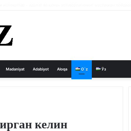
ция давлатни кемиради
Madaniyat
Adabiyot
Aloqa
O`z
Ўз
ирган келин