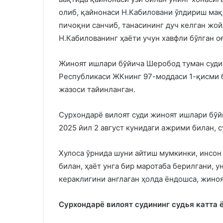
олиб, қайнонаси Н.Кабиловани ўлдириш мақс
пичоқни санчиб, танасининг дуч келган жой
Н.Кабилованинг ҳаёти учун хавфли бўлган о
Жиноят ишлари бўйича Шеробод туман суди
Республикаси ЖКнинг 97-моддаси 1-қисми б
жазоси тайинланган.
Сурхондарё вилоят суди жиноят ишлари бўй
2025 йил 2 август кунидаги ажрими билан, 
Хулоса ўрнида шуни айтиш мумкинки, инсон
билан, ҳаёт унга бир маротаба берилгани, 
кераклигини англаган ҳолда ёндошса, жиноя
Сурхондарё вилоят судининг судья катт