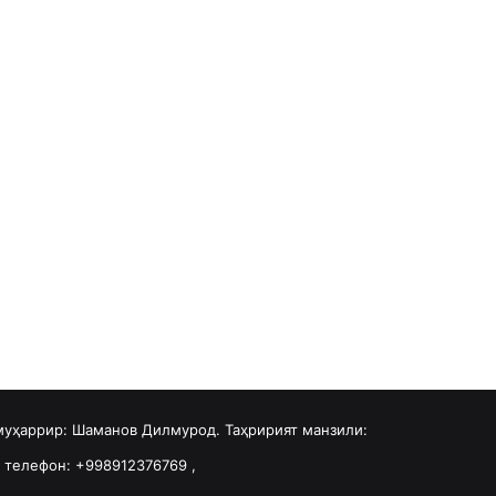
 муҳаррир: Шаманов Дилмурод. Таҳририят манзили:
u телефон: +998912376769 ,