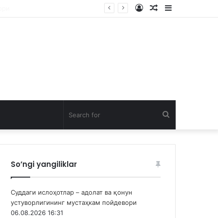
Log
Random
Sidebar
In
Article
Search
for
So’ngi yangiliklar
Суддаги ислоҳотлар – адолат ва қонун
устуворлигининг мустаҳкам пойдевори
06.08.2026 16:31