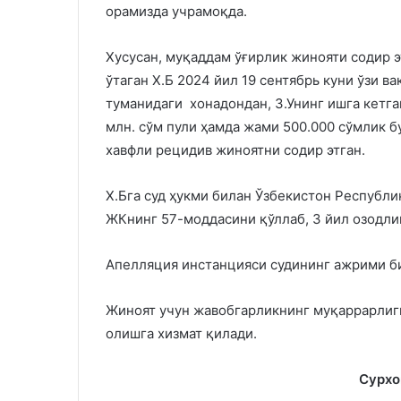
орамизда учрамоқда.
Хусусан, муқаддам ўғирлик жинояти содир э
ўтаган Х.Б 2024 йил 19 сентябрь куни ўзи в
туманидаги хонадондан, З.Унинг ишга кетга
млн. сўм пули ҳамда жами 500.000 сўмлик 
хавфли рецидив жиноятни содир этган.
Х.Бга суд ҳукми билан Ўзбекистон Республи
ЖКнинг 57-моддасини қўллаб, 3 йил озодли
Апелляция инстанцияси судининг ажрими би
Жиноят учун жавобгарликнинг муқаррарлиг
олишга хизмат қилади.
Сурхо