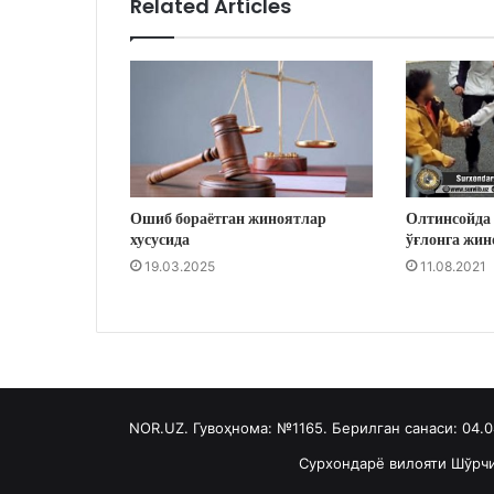
Related Articles
Ошиб бораётган жиноятлар
Олтинсойда 
хусусида
ўғлонга жин
19.03.2025
11.08.2021
NOR.UZ. Гувоҳнома: №1165. Берилган санаси: 04.
Сурхондарё вилояти Шўрчи 