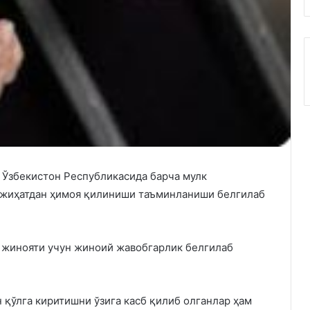
 Ўзбекистон Республикасида барча мулк
й жиҳатдан ҳимоя қилиниши таъминланиши белгилаб
 жинояти учун жиноий жавобгарлик белгилаб
н қўлга киритишни ўзига касб қилиб олганлар ҳам