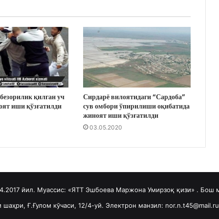
безорилик қилган уч
Сирдарё вилоятидаги “Сардоба”
оят иши қўзғатилди
сув омбори ўпирилиши оқибатида
жиноят иши қўзғатилди
03.05.2020
04.2017 йил. Муассис: «ЯТТ Эшбоева Маржона Умирзоқ қизи» . Бош
шаҳри, Ғ.Ғулом кўчаси, 12/4-уй. Электрон манзил: nor.n.t45@mail.r