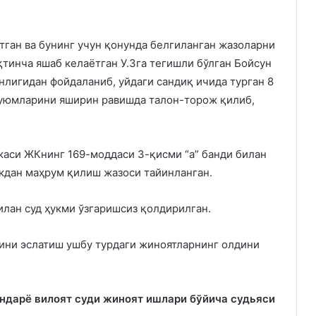
тган ва бунинг учун қонунда белгиланган жазоларни
ақтинча яшаб келаётган У.Зга тегишли бўлган Бойсун
нлигидан фойдаланиб, уйдаги сандиқ ичида турган 8
буюмларини яширин равишда талон-торож қилиб,
каси ЖКнинг 169-моддаси 3-қисми “а” банди билан
кдан маҳрум қилиш жазоси тайинланган.
лан суд ҳукми ўзгаришсиз қолдирилган.
ини эслатиш ушбу турдаги жиноятларнинг олдини
ндарё вилоят суди жиноят ишлари бўйича судьяси