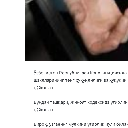
Ўзбекистон Республикаси Конституциясида,
шаклларининг тенг ҳуқуқлилиги ва ҳуқуқи
қўйилган.
Бундан ташқари, Жиноят кодексида ўғирлик
қўйилган.
Бироқ, ўзганинг мулкини ўғирлик йўли била