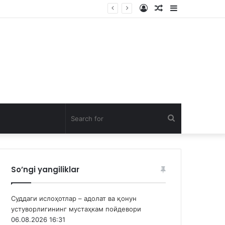
Log
Random
Sidebar
In
Article
Search
for
So’ngi yangiliklar
Суддаги ислоҳотлар – адолат ва қонун
устуворлигининг мустаҳкам пойдевори
06.08.2026 16:31