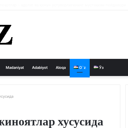
 давлатни кемиради
Madaniyat
Adabiyot
Aloqa
O`z
Ўз
усусида
жиноятлар хусусида