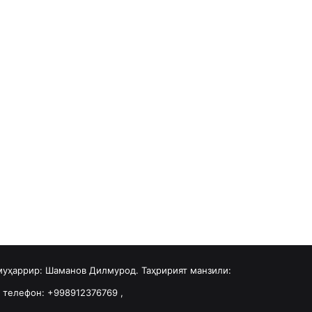
 муҳаррир: Шаманов Дилмурод. Таҳририят манзили:
u телефон: +998912376769 ,