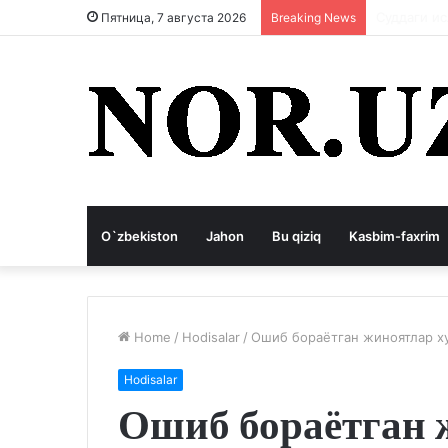
Коррупция
Пятница, 7 августа 2026
Breaking News
O`zbekiston
Jahon
Bu qiziq
Kasbim-faxrim
Home
/
Hodisalar
/
Ошиб бораётган жиноятлар х
Hodisalar
Ошиб бораётган 