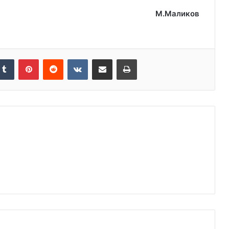
М.Маликов
kedIn
Tumblr
Pinterest
Reddit
VKontakte
Share via Email
Print