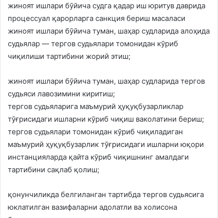
жиноят ишлари бўйича судга қадар иш юритув даврида
процессуал қарорларга санкция бериш масаласи
жиноят ишлари бўйича туман, шаҳар судларида алоҳида
судьялар — тергов судьялари томонидан кўриб
чиқилиши тартибини жорий этиш;
жиноят ишлари бўйича туман, шаҳар судларида тергов
судьяси лавозимини киритиш;
тергов судьяларига маъмурий ҳуқуқбузарликлар
тўғрисидаги ишларни кўриб чиқиш ваколатини бериш;
тергов судьялари томонидан кўриб чиқиладиган
маъмурий ҳуқуқбузарлик тўғрисидаги ишларни юқори
инстанцияларда қайта кўриб чиқишнинг амалдаги
тартибини сақлаб қолиш;
қонунчиликда белгиланган тартибда тергов судьясига
юклатилган вазифаларни адолатли ва холисона