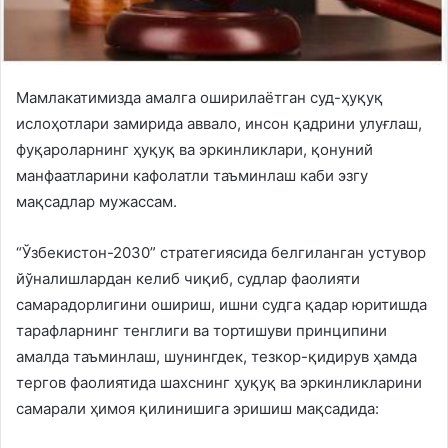
Мамлакатимизда амалга оширилаётган суд-ҳуқуқ
ислоҳотлари замирида аввало, инсон қадрини улуғлаш,
фуқароларнинг ҳуқуқ ва эркинликлари, қонуний
манфаатларини кафолатли таъминлаш каби эзгу
мақсадлар мужассам.
“Ўзбекистон-2030” стратегиясида белгиланган устувор
йўналишлардан келиб чиқиб, судлар фаолияти
самарадорлигини ошириш, ишни судга қадар юритишда
тарафларнинг тенглиги ва тортишуви принципини
амалда таъминлаш, шунингдек, тезкор-қидирув ҳамда
тергов фаолиятида шахснинг ҳуқуқ ва эркинликларини
самарали ҳимоя қилинишига эришиш мақсадида: