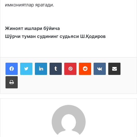
имкониятлар яратади.
Жиноят ишлари бўйича
Шўрчи туман судининг судьяси Ш.Қодиров
LinkedIn
Tumblr
Pinterest
Reddit
VKontakte
Share via Email
Print