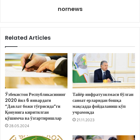
nornews
Related Articles
Ўзбекистон Республикасининг
Тайёр инфратузилмаси бўлган
2020 йил 6 январдаги
саноат ерларидан бошқа
“Давлат божи тўғрисида”ги
мақсадда фойдаланиш кўп
Қонунига киритилган
учрамоқда
қўшимча ва ўзгартиришлар
21.11.2023
28.05.2024