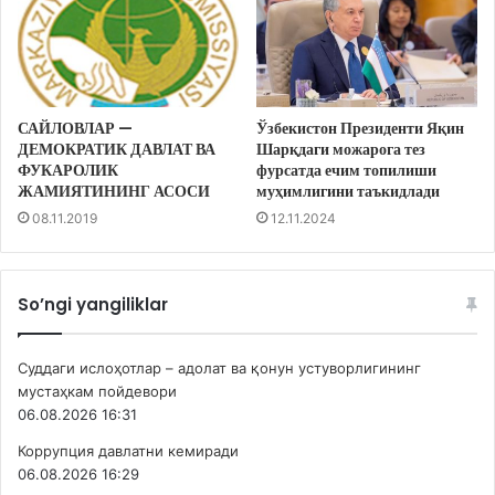
САЙЛОВЛАР —
Ўзбекистон Президенти Яқин
ДЕМОКРАТИК ДАВЛАТ ВА
Шарқдаги можарога тез
ФУКАРОЛИК
фурсатда ечим топилиши
ЖАМИЯТИНИНГ АСОСИ
муҳимлигини таъкидлади
08.11.2019
12.11.2024
So’ngi yangiliklar
Суддаги ислоҳотлар – адолат ва қонун устуворлигининг
мустаҳкам пойдевори
06.08.2026 16:31
Коррупция давлатни кемиради
06.08.2026 16:29