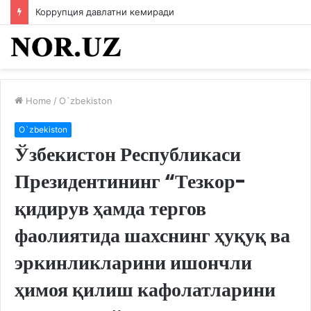
Коррупция давлатни кемиради
Home
/
O`zbekiston
O`zbekiston
Ўзбекистон Республикаси
Президентининг “Тезкор-
қидирув ҳамда тергов
фаолиятида шахснинг ҳуқуқ ва
эркинликларини ишончли
ҳимоя қилиш кафолатларини