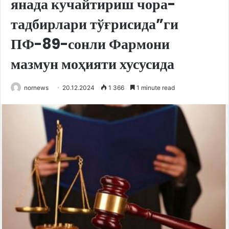
янада кучайтириш чора-
тадбирлари тўғрисида”ги
ПФ-89-сонли Фармони
мазмун моҳияти хусусида
nornews
20.12.2024
1 366
1 minute read