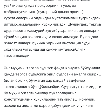
узайтириш ҳамда прокурорнинг гувоҳ ва
жабрланувчининг (фуқаровий даъвогарнинг)
кўрсатмаларини олдиндан мустаҳкамлаш тўғрисидаги
илтимосномаларини кўриб чиқади. Шунингдек, тергов
судьяларига маъмурий ҳуқуқбузарликка оид ишларни
кўриб чиқиш ваколати ҳам юклатилмоқда. Бу орқали
жиноят ишлари бўйича биринчи инстанция суди
судьялари ўртасида иш ҳажми мутаносиблиги
таъминланади.
Энг муҳими, тергов судьяси фақат қонунга бўйсуниши
ҳамда тергов судьясига одил судловни амалга ошириш
билан боғлиқ бўлмаган ҳар қандай вазифалар
юклатилишига йўл қўйилмайди. Суд-ҳуқуқ тизимидаги
бу муҳим ўзгартиришлар фуқароларнинг
конституциявий ҳуқуқларини таъминлаш, қонуний,
асосли ва адолатли қарор қабул қилиши учун кенг