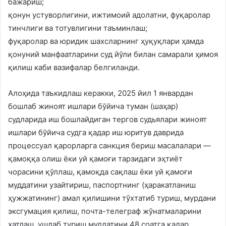
бажариш;
қонун устуворлигини, ижтимоий адолатни, фуқаролар
тинчлиги ва тотувлигини таъминлаш;
фуқаролар ва юридик шахсларнинг ҳуқуқлари ҳамда
қонуний манфаатларини суд йўли билан самарали ҳимоя
қилиш каби вазифалар белгиланди.
Алоҳида таъкидлаш керакки, 2025 йил 1 январдан
бошлаб жиноят ишлари бўйича туман (шаҳар)
судларида иш бошлайдиган тергов судьялари жиноят
ишлари бўйича судга қадар иш юритув даврида
процессуал қарорларга санкция бериш масалалари —
қамоққа олиш ёки уй қамоғи тарзидаги эҳтиёт
чорасини қўллаш, қамоқда сақлаш ёки уй қамоғи
муддатини узайтириш, паспортнинг (ҳаракатланиш
ҳужжатининг) амал қилишини тўхтатиб туриш, мурдани
эксгумация қилиш, почта-телеграф жўнатмаларини
хатлаш, ушлаб туриш муддатини 48 соатга қадар