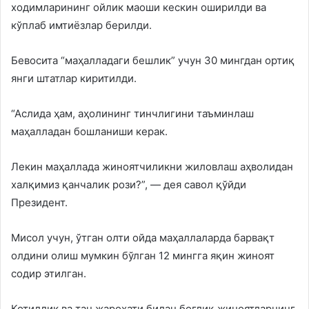
ходимларининг ойлик маоши кескин оширилди ва
кўплаб имтиёзлар берилди.
Бевосита “маҳалладаги бешлик” учун 30 мингдан ортиқ
янги штатлар киритилди.
“Аслида ҳам, аҳолининг тинчлигини таъминлаш
маҳалладан бошланиши керак.
Лекин маҳаллада жиноятчиликни жиловлаш аҳволидан
халқимиз қанчалик рози?”, — дея савол қўйди
Президент.
Мисол учун, ўтган олти ойда маҳаллаларда барвақт
олдини олиш мумкин бўлган 12 мингга яқин жиноят
содир этилган.
Қотиллик ва тан жароҳати билан боғлиқ жиноятларнинг