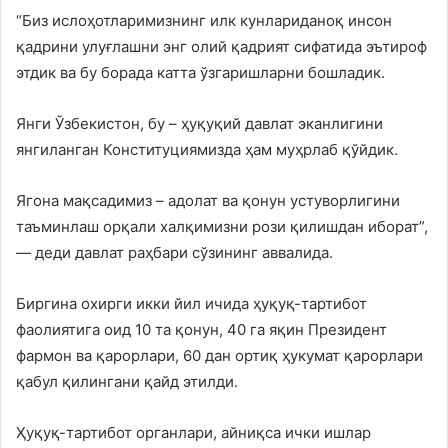
“Биз ислоҳотларимизнинг илк кунлариданоқ инсон
қадрини улуғлашни энг олий қадрият сифатида эътироф
этдик ва бу борада катта ўзгаришларни бошладик.
Янги Ўзбекистон, бу – ҳуқуқий давлат эканлигини
янгиланган Конституциямизда ҳам муҳрлаб қўйдик.
Ягона мақсадимиз – адолат ва қонун устуворлигини
таъминлаш орқали халқимизни рози қилишдан иборат”,
— деди давлат раҳбари сўзининг аввалида.
Биргина охирги икки йил ичида ҳуқуқ-тартибот
фаолиятига оид 10 та қонун, 40 га яқин Президент
фармон ва қарорлари, 60 дан ортиқ ҳукумат қарорлари
қабул қилингани қайд этилди.
Ҳуқуқ-тартибот органлари, айниқса ички ишлар