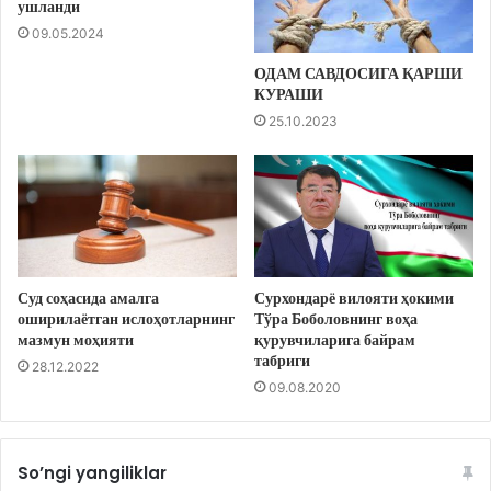
ушланди
09.05.2024
ОДАМ САВДОСИГА ҚАРШИ
КУРАШИ
25.10.2023
Суд соҳасида амалга
Сурхондарё вилояти ҳокими
оширилаётган ислоҳотларнинг
Тўра Боболовнинг воҳа
мазмун моҳияти
қурувчиларига байрам
табриги
28.12.2022
09.08.2020
So’ngi yangiliklar