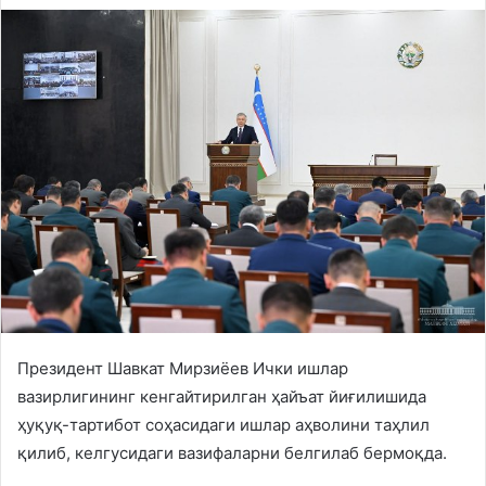
Президент Шавкат Мирзиёев Ички ишлар
вазирлигининг кенгайтирилган ҳайъат йиғилишида
ҳуқуқ-тартибот соҳасидаги ишлар аҳволини таҳлил
қилиб, келгусидаги вазифаларни белгилаб бермоқда.