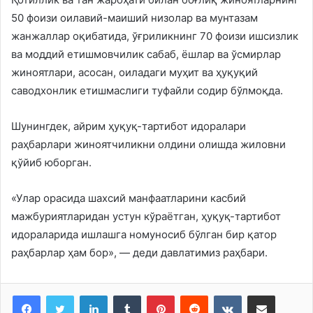
50 фоизи оилавий-маиший низолар ва мунтазам
жанжаллар оқибатида, ўғриликнинг 70 фоизи ишсизлик
ва моддий етишмовчилик сабаб, ёшлар ва ўсмирлар
жиноятлари, асосан, оиладаги муҳит ва ҳуқуқий
саводхонлик етишмаслиги туфайли содир бўлмоқда.
Шунингдек, айрим ҳуқуқ-тартибот идоралари
раҳбарлари жиноятчиликни олдини олишда жиловни
қўйиб юборган.
«Улар орасида шахсий манфаатларини касбий
мажбуриятларидан устун кўраётган, ҳуқуқ-тартибот
идораларида ишлашга номуносиб бўлган бир қатор
раҳбарлар ҳам бор», — деди давлатимиз раҳбари.
LinkedIn
Tumblr
Pinterest
Reddit
VKontakte
Share via Email