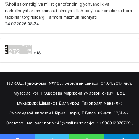
“Aholi salomatligi va millat genofondini giyohvandlik va
narkojinoyatlardan samarali himoya qilish boʻyicha kompleks chora-
tadbirlar toʻgʻrisida”gi Farmoni mazmun mohiyati
24.07.2026 08:24
+18
NOR.UZ. Гувоҳнома: №1165. Берилган санаси: 04.04.2017 йил.
Муассис: «ЯТТ Эшбоева Маржона Умирзоқ қизи» . Бош
муҳаррир: Шаманов Дилмурод. Таҳририят манзили:
Сурхондарё вилояти Шўрчи шаҳри, Ғ.Ғулом кўчаси, 12/4-уй.
Электрон манзил: nor.n.t45@mail.ru телефон: +998912376769 ,