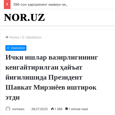
396-сон қарорининг мазмун-моҳиятини ходимларга етказилди
Home
/
O`zbekiston
O`zbekiston
Ички ишлар вазирлигининг
кенгайтирилган ҳайъат
йиғилишида Президент
Шавкат Мирзиёев иштирок
этди
nornews
28.07.2023
1 566
1 minute read