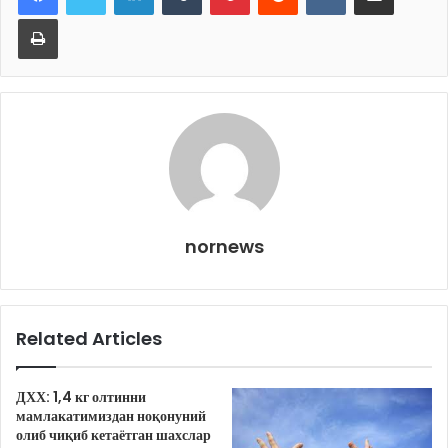
Print
nornews
Related Articles
ДХХ: 1,4 кг олтинни
мамлакатимиздан ноқонуний
олиб чиқиб кетаётган шахслар