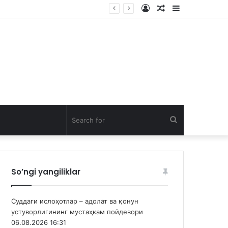
Log
Random
Sidebar
In
Article
Search
for
So’ngi yangiliklar
Суддаги ислоҳотлар – адолат ва қонун
устуворлигининг мустаҳкам пойдевори
06.08.2026 16:31