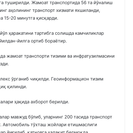
га туширилди. Жамоат транспортида 56 та йўналиш
инг аҳолининг транспорт хизмати яхшиланди,
а 15-20 минутга қисқарди.
 йўл ҳаракатини тартибга солишда камчиликлар
йилдан-йилга ортиб бораётир.
да жамоат транспорти тизими ва инфратузилмасини
эди.
лекс ўрганиб чиқилди. Геоинформацион тизим
қиқ қилинди.
алари ҳақида ахборот берилди.
алар мавжуд бўлиб, уларнинг 200 тасида транспорт
т. Автомобиль тўхташ жойлари етишмаслиги
ар йиғилиб, қатновга халақит бермоқда.