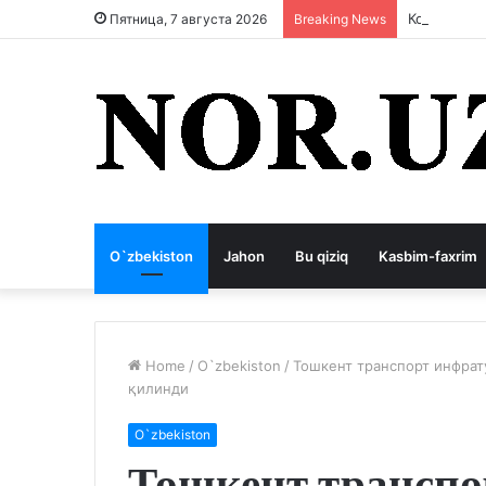
Коррупция
Пятница, 7 августа 2026
Breaking News
O`zbekiston
Jahon
Bu qiziq
Kasbim-faxrim
Home
/
O`zbekiston
/
Тошкент транспорт инфра
қилинди
O`zbekiston
Тошкент транспо