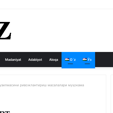
 давлатни кемиради
Madaniyat
Adabiyot
Aloqa
O`z
Ўз
тузилмасини ривожлантириш масалалари муҳокама
рт