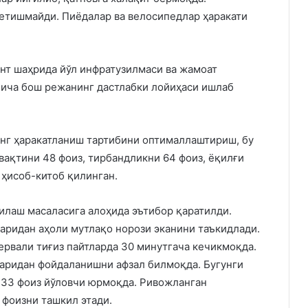
етишмайди. Пиёдалар ва велосипедлар ҳаракати
нт шаҳрида йўл инфратузилмаси ва жамоат
ича бош режанинг дастлабки лойиҳаси ишлаб
инг ҳаракатланиш тартибини оптималлаштириш, бу
 вақтини 48 фоиз, тирбандликни 64 фоиз, ёқилғи
ҳисоб-китоб қилинган.
лаш масаласига алоҳида эътибор қаратилди.
аридан аҳоли мутлақо норози эканини таъкидлади.
ервали тиғиз пайтларда 30 минутгача кечикмоқда.
аридан фойдаланишни афзал билмоқда. Бугунги
 33 фоиз йўловчи юрмоқда. Ривожланган
 фоизни ташкил этади.