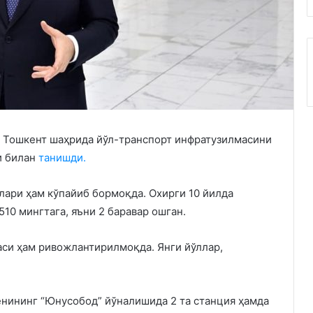
и Тошкент шаҳрида йўл-транспорт инфратузилмасини
и билан
танишди.
лари ҳам кўпайиб бормоқда. Охирги 10 йилда
10 мингтага, яъни 2 баравар ошган.
си ҳам ривожлантирилмоқда. Янги йўллар,
нининг “Юнусобод” йўналишида 2 та станция ҳамда