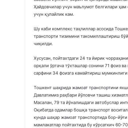
Ҳайдовчилар учун маълумот белгилари ҳам 
учун қулайлик кам.
Шу каби комплекс таҳлиллар асосида Тошке
транспорти тизимини такомиллаштириш бўй
чиқилди.
Хусусан, пойтахтдаги 24 та йирик чорраҳан
орқали ўртача тўхташлар сонини 71 фоиз ва
сарфини 34 фоизга камайтириш мумкинлиги 
Тошкент шаҳрида жамоат транспортини яхши
Давлатимиз раҳбари йўловчи ташиш хизматл
Масалан, 79 та йўналишдаги автобуслар инт
Оқибатда одамлар бошқа транспорт воситал
кунда шаҳар жамоат транспортида бор-йўғи
мамлакатлар пойтахтида бу кўрсаткич 60-70