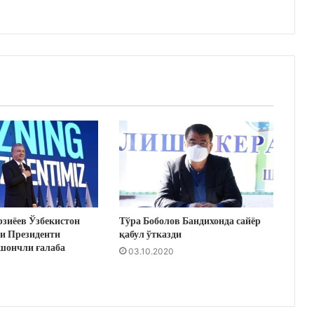
зиёев Ўзбекистон
Тўра Боболов Бандихонда сайёр
и Президенти
қабул ўтказди
шончли ғалаба
03.10.2020