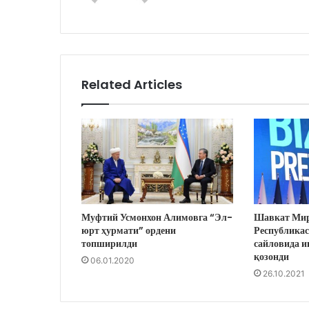
Related Articles
Муфтий Усмонхон Алимовга “Эл-
Шавкат Мир
юрт ҳурмати” ордени
Республикас
топширилди
сайловида и
қозонди
06.01.2020
26.10.2021