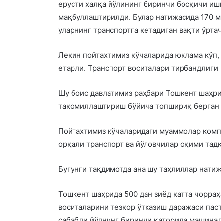
ерусти халқа йўлининг биринчи босқичи иш
мақбуллаштирилди. Булар натижасида 170 м
уларнинг транспортга кетадиган вақти ўртач
Лекин пойтахтимиз кўчаларида юклама кўп,
етарли. Транспорт воситалари тирбандлиги 
Шу боис давлатимиз раҳбари Тошкент шаҳри
такомиллаштириш бўйича топшириқ берган 
Пойтахтимиз кўчаларидаги муаммолар комп
орқали транспорт ва йўловчилар оқими тад
Бугунги тақдимотда ана шу таҳлиллар натиж
Тошкент шаҳрида 500 дан зиёд катта чорраҳ
воситаларини тезкор ўтказиш даражаси пас
сабабли йўлнинг биринчи қаторида машинал