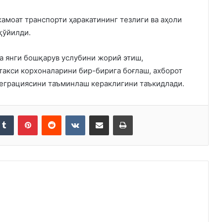
амоат транспорти ҳаракатининг тезлиги ва аҳоли
қўйилди.
а янги бошқарув услубини жорий этиш,
такси корхоналарини бир-бирига боғлаш, ахборот
теграциясини таъминлаш кераклигини таъкидлади.
kedIn
Tumblr
Pinterest
Reddit
VKontakte
Share via Email
Print