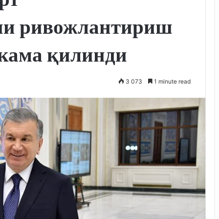
ни ривожлантириш
кама қилинди
3 073
1 minute read