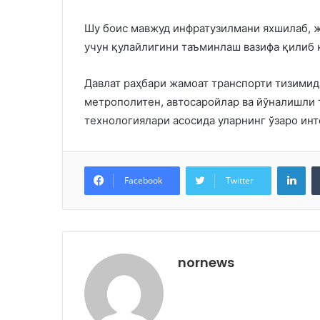
Шу боис мавжуд инфратузилмани яхшилаб, ж
учун қулайлигини таъминлаш вазифа қилиб 
Давлат раҳбари жамоат транспорти тизимид
метрополитен, автосаройлар ва йўналишли 
технологиялари асосида уларнинг ўзаро ин
Lin
Facebook
Twitter
nornews