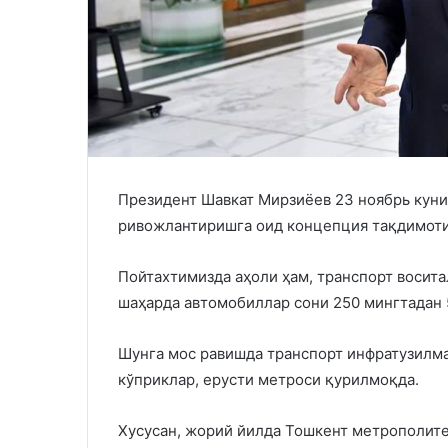
Президент Шавкат Мирзиёев 23 ноябрь кун
ривожлантиришга оид концепция тақдимот
Пойтахтимизда аҳоли ҳам, транспорт восита
шаҳарда автомобиллар сони 250 мингтадан 5
Шунга мос равишда транспорт инфратузилма
кўприклар, ерусти метроси қурилмоқда.
Хусусан, жорий йилда Тошкент метрополите