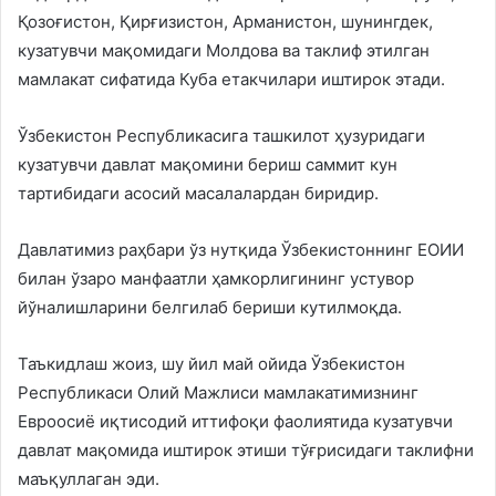
Қозоғистон, Қирғизистон, Арманистон, шунингдек,
кузатувчи мақомидаги Молдова ва таклиф этилган
мамлакат сифатида Куба етакчилари иштирок этади.
Ўзбекистон Республикасига ташкилот ҳузуридаги
кузатувчи давлат мақомини бериш саммит кун
тартибидаги асосий масалалардан биридир.
Давлатимиз раҳбари ўз нутқида Ўзбекистоннинг ЕОИИ
билан ўзаро манфаатли ҳамкорлигининг устувор
йўналишларини белгилаб бериши кутилмоқда.
Таъкидлаш жоиз, шу йил май ойида Ўзбекистон
Республикаси Олий Мажлиси мамлакатимизнинг
Евроосиё иқтисодий иттифоқи фаолиятида кузатувчи
давлат мақомида иштирок этиши тўғрисидаги таклифни
маъқуллаган эди.