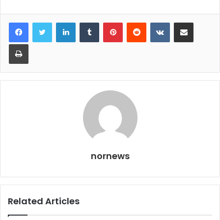
LinkedIn
Tumblr
Pinterest
Reddit
VKontakte
Share via Email
Print
nornews
Related Articles