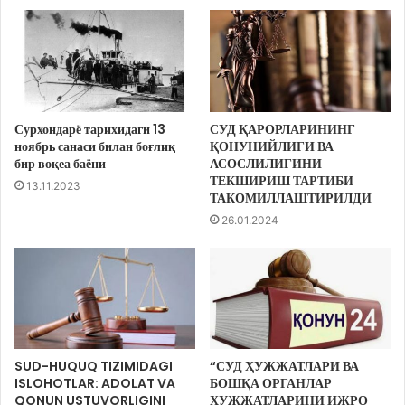
Сурхондарё тарихидаги 13
СУД ҚАРОРЛАРИНИНГ
ноябрь санаси билан боғлиқ
ҚОНУНИЙЛИГИ ВА
бир воқеа баёни
АСОСЛИЛИГИНИ
ТЕКШИРИШ ТАРТИБИ
13.11.2023
ТАКОМИЛЛАШТИРИЛДИ
26.01.2024
SUD-HUQUQ TIZIMIDAGI
“СУД ҲУЖЖАТЛАРИ ВА
ISLOHOTLAR: ADOLAT VA
БОШҚА ОРГАНЛАР
QONUN USTUVORLIGINI
ҲУЖЖАТЛАРИНИ ИЖРО