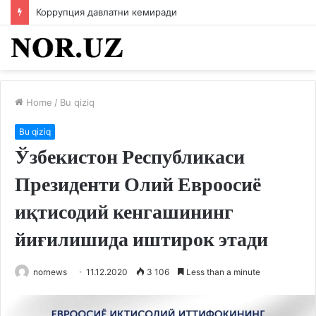
Коррупция давлатни кемиради
Home
/
Bu qiziq
Bu qiziq
Ўзбекистон Республикаси
Президенти Олий Евроосиё
иқтисодий кенгашининг
йиғилишида иштирок этади
nornews
11.12.2020
3 106
Less than a minute