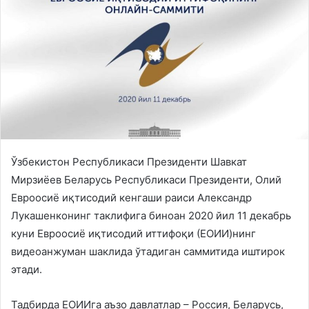
Ўзбекистон Республикаси Президенти Шавкат
Мирзиёев Беларусь Республикаси Президенти, Олий
Евроосиё иқтисодий кенгаши раиси Александр
Лукашенконинг таклифига биноан 2020 йил 11 декабрь
куни Евроосиё иқтисодий иттифоқи (ЕОИИ)нинг
видеоанжуман шаклида ўтадиган саммитида иштирок
этади.
Тадбирда ЕОИИга аъзо давлатлар – Россия, Беларусь,