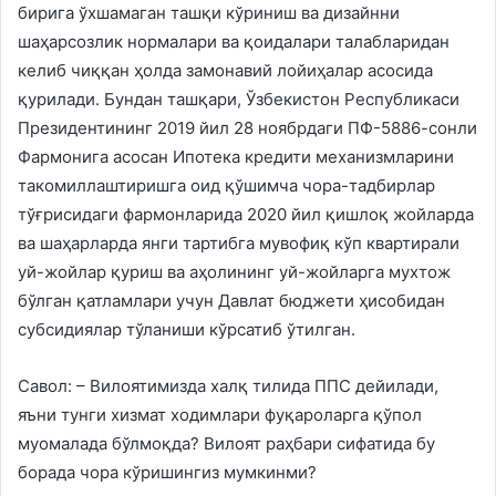
бирига ўхшамаган ташқи кўриниш ва дизайнни
шаҳарсозлик нормалари ва қоидалари талабларидан
келиб чиққан ҳолда замонавий лойиҳалар асосида
қурилади. Бундан ташқари, Ўзбекистон Республикаси
Президентининг 2019 йил 28 ноябрдаги ПФ-5886-сонли
Фармонига асосан Ипотека кредити механизмларини
такомиллаштиришга оид қўшимча чора-тадбирлар
тўғрисидаги фармонларида 2020 йил қишлоқ жойларда
ва шаҳарларда янги тартибга мувофиқ кўп квартирали
уй-жойлар қуриш ва аҳолининг уй-жойларга мухтож
бўлган қатламлари учун Давлат бюджети ҳисобидан
субсидиялар тўланиши кўрсатиб ўтилган.
Савол: – Вилоятимизда халқ тилида ППС дейилади,
яъни тунги хизмат ходимлари фуқароларга қўпол
муомалада бўлмоқда? Вилоят раҳбари сифатида бу
борада чора кўришингиз мумкинми?