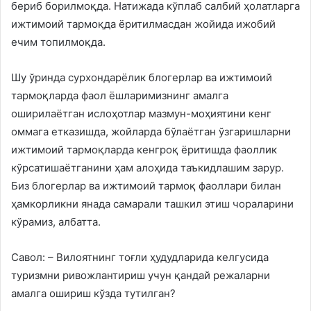
бериб борилмоқда. Натижада кўплаб салбий ҳолатларга
ижтимоий тармоқда ёритилмасдан жойида ижобий
ечим топилмоқда.
Шу ўринда сурхондарёлик блогерлар ва ижтимоий
тармоқларда фаол ёшларимизнинг амалга
оширилаётган ислоҳотлар мазмун-моҳиятини кенг
оммага етказишда, жойларда бўлаётган ўзгаришларни
ижтимоий тармоқларда кенгроқ ёритишда фаоллик
кўрсатишаётганини ҳам алоҳида таъкидлашим зарур.
Биз блогерлар ва ижтимоий тармоқ фаоллари билан
ҳамкорликни янада самарали ташкил этиш чораларини
кўрамиз, албатта.
Савол: – Вилоятнинг тоғли ҳудудларида келгусида
туризмни ривожлантириш учун қандай режаларни
амалга ошириш кўзда тутилган?