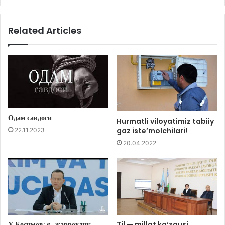
Related Articles
Одам савдоси
Hurmatli viloyatimiz tabiiy
gaz iste’molchilari!
22.11.2023
20.04.2022
У.Қосимов: «…жарроҳлик
Til — millat ko‘zgusi