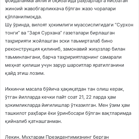
фойдаланмаганлиги оқибатида раҳбарларга нисбатан
жиноий жавобгарликкача бўлган жазо чоралари
қўлланилмоқда.
Шу ўринда, вилоят ҳокимлиги муассислигидаги “Сурхон
тонги” ва “Заря Сурхана” газеталари бирлашган
таҳририяти жойлашган эски таъмирталаб бино
реконструкция қилиниб, замонавий жиҳозлар билан
таъминлангани, барча таҳририятларнинг самарали
меҳнат қилиши учун зарур шароитлар яратилганини
қайд этиш лозим.
Иккинчи масала бўйича ҳақиқатдан тан олиш керак,
ўтган йилларда кечки пайт соат 21, 22 ларда ҳам
ҳокимликларда йиғилишлар ўтказилган. Мен ўзим ҳам
ташкилот раҳбари ёки ўринбосари бўлган вақтларимда
қийналиб қатнашганман.
Лекин, Муҳтарам Президентимизнинг берган