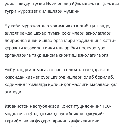
унинг шаҳар-туман Ички ишлар бўлимларига тўғридан
тўғри мурожаат қилишлари мумкин.
Бу каби мурожаатлар ҳокимликка келиб тушганда,
вилоят ҳамда шаҳар-туман ҳокимлари ваколатлари
доирасида ички ишлар органлари ходимининг хатти-
ҳаракати юзасидан ички ишлар ёки прокуратура
органларига тақдимнома киритиш ваколатига эга.
Ушбу тақдимномага асосан, ходим хатти-ҳаракати
юзасидан хизмат суриштирув ишлари олиб борилиб,
ходимнинг хизматда қолиш-қолмаслиги масаласи ҳал
этилади.
Ўзбекистон Республикаси Конституциясининг 100-
моддасига кўра, ҳоким қонунийликни, ҳуқуқий-
тартиботни ва фуқароларнинг хавфсизлигини