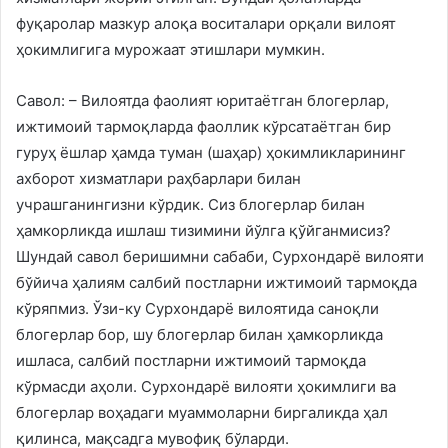
фуқаролар мазкур алоқа воситалари орқали вилоят
ҳокимлигига мурожаат этишлари мумкин.
Савол: – Вилоятда фаолият юритаётган блогерлар,
ижтимоий тармоқларда фаоллик кўрсатаётган бир
гуруҳ ёшлар ҳамда туман (шаҳар) ҳокимликларининг
ахборот хизматлари раҳбарлари билан
учрашганингизни кўрдик. Сиз блогерлар билан
ҳамкорликда ишлаш тизимини йўлга қўйганмисиз?
Шундай савол беришимни сабаби, Сурхондарё вилояти
бўйича ҳалиям салбий постларни ижтимоий тармоқда
кўряпмиз. Ўзи-ку Сурхондарё вилоятида саноқли
блогерлар бор, шу блогерлар билан ҳамкорликда
ишласа, салбий постларни ижтимоий тармоқда
кўрмасди аҳоли. Сурхондарё вилояти ҳокимлиги ва
блогерлар воҳадаги муаммоларни биргаликда ҳал
қилинса, мақсадга мувофиқ бўларди.