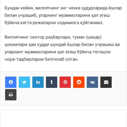
Бундан кейин, вилоятнинг энг чекка ҳудудларида ёшлар
билан учрашиб, уларнинг муаммоларини ҳал этиш
бўйича катта режаларни олдимизга қўйганмиз.
Вилоятнинг сектор раҳбарлари, туман (шаҳар)
ҳокимлари ҳам худди шундай ёшлар билан учрашиш ва
уларнинг муаммоларини ҳал этиш бўйича тегишли
чора-тадбирларни белгилаб олган.
LinkedIn
Tumblr
Pinterest
Reddit
VKontakte
Share via Email
Print