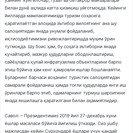
ўзининг кўнгилочар, гўзал ва бетакрор манзаралари
билан дунё аҳлида катта қизиқиш уйғотмоқда. Кейинги
йилларда мамлакатимизда туризм соҳасига
қаратилаётган алоҳида эътибор вилоятнинг ана шу
салоҳиятидан янада унумли фойдаланиб,
иқтисодиётимизни ривожлантиришда муҳим ўрин
тутмоқда. Шу боис ҳам, бу соҳага эътиборни янада
кучайтириб, мазкур ҳудудларни ободонлаштириш,
сайёҳларга қулай инфратузилма объектларини барпо
этиш бўйича ҳам кенг қамровли ишлар бошланаяпти.
Буларнинг барчаси воҳанинг туристик салоҳиятидан
самарали фойдаланиш ҳамда тоғли ҳудудларда янги иш
ўринлари барпо этиб, одамларнинг турмуш шароитини
янада яхшилашга қаратилгани билан аҳамиятлидир.
Савол: – Президентимиз 2019 йил 27-декабрь куни
ёшлар масаласи бўйича йиғилиш ўтказди. Сиз ушбу
мажлисдан кейин Сурхондарё ёшлари учун қандай