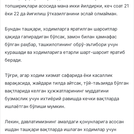
топшириқлари асосида мана икки йилдирки, кеч соат 21
ёки 22 да йиғилиш ўтказилганини эслай олмайман.
Бундан ташқари, ходимларга яратилган шароитлар
ҳақида гапирадиган бўлсак, замон билан ҳамнафас
бўлган раҳбар, ташкилотининг обрў-эътибори учун
курашади ва ходимларига етарли шарт-шароит яратиб
беради.
Тўғри, агар ходим хизмат сафарида ёки касаллик
варақасида, жайдари тилда айтсак, тўй-таъзияда бўлган
вақтларида келган ҳужжатларининг муддатини
бузмаслик учун ихтиёрий равишда кечки вақтларда
ишлаётган бўлиши мумкин.
Лекин, давлатимизнинг амалдаги қонунларига асосан
ишдан ташқари вақтларда ишлаган ходимлар учун