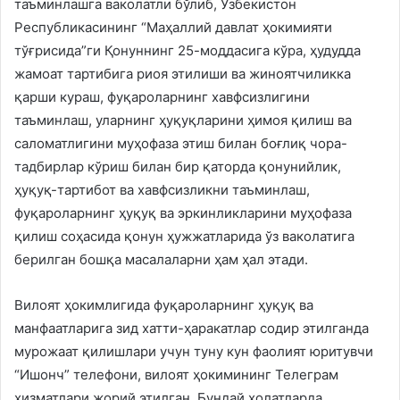
таъминлашга ваколатли бўлиб, Ўзбекистон
Республикасининг “Маҳаллий давлат ҳокимияти
тўғрисида”ги Қонуннинг 25-моддасига кўра, ҳудудда
жамоат тартибига риоя этилиши ва жиноятчиликка
қарши кураш, фуқароларнинг хавфсизлигини
таъминлаш, уларнинг ҳуқуқларини ҳимоя қилиш ва
саломатлигини муҳофаза этиш билан боғлиқ чора-
тадбирлар кўриш билан бир қаторда қонунийлик,
ҳуқуқ-тартибот ва хавфсизликни таъминлаш,
фуқароларнинг ҳуқуқ ва эркинликларини муҳофаза
қилиш соҳасида қонун ҳужжатларида ўз ваколатига
берилган бошқа масалаларни ҳам ҳал этади.
Вилоят ҳокимлигида фуқароларнинг ҳуқуқ ва
манфаатларига зид хатти-ҳаракатлар содир этилганда
мурожаат қилишлари учун туну кун фаолият юритувчи
“Ишонч” телефони, вилоят ҳокимининг Телеграм
хизматлари жорий этилган. Бундай ҳолатларда