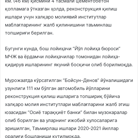
км. (46 км) қисмини 4 тасмали цементобетон
қопламага ўтказган ҳолда, реконструкция қилиш
ишлари учун халқаро молиявий институтлар
маблағларининг жалб қилинишини таъминлаш
топшириғи берилган.
Бугунги кунда, бош лойиҳачи “Йўл лойиҳа бюроси”
МЧЖ ва ёрдамчи лойиҳачилар томонидан лойиҳа-
қидирув ишларининг якуний босқичи олиб борилмоқда.
Мурожаатда кўрсатилган “Бойсун-Денов” йўналишидаги
узунлиги 111 км бўлган автомобиль йўлларини
реконструкция қилиш ишларига топшириқ бўйича
халқаро молия институтлари маблағларини жалб этиш
юзасидан “Осиё тараққиёт банки” билан музокаралар
олиб борилган ва уларнинг ижобий хулосаларига
эришилган, Таъмирлаш ишлари 2020-2021 йиллар
оралиғи бошланиши кутилмоқда.