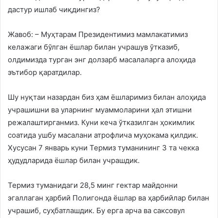
дастур ишлаб чиқдингиз?
Жавоб: – Муҳтарам Президентимиз мамлакатимиз
келажаги бўлган ёшлар билан учрашув ўтказиб,
олдимизда турган энг долзарб масалаларга алоҳида
эътибор қаратдилар.
Шу нуқтаи назардан биз ҳам ёшларимиз билан алоҳида
учрашишни ва уларнинг муаммоларини ҳал этишни
режалаштирганмиз. Куни кеча ўтказилган ҳокимлик
соатида ушбу масалани атрофлича муҳокама қилдик.
Хусусан 7 январь куни Термиз туманининг 3 та чекка
ҳудудларида ёшлар билан учрашдик.
Термиз туманидаги 28,5 минг гектар майдонни
эгаллаган ҳарбий Полигонда ёшлар ва ҳарбийлар билан
учрашиб, суҳбатлашдик. Бу ерга арча ва саксовул