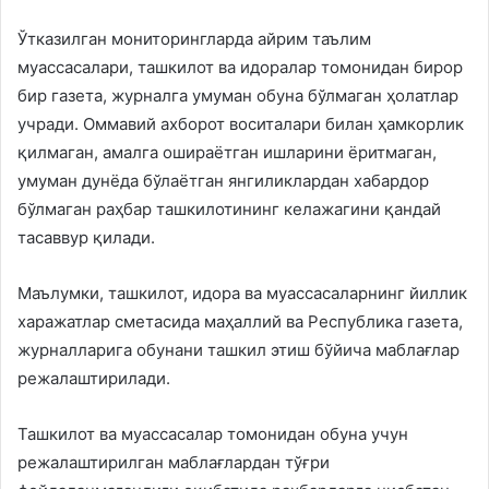
Ўтказилган мониторингларда айрим таълим
муассасалари, ташкилот ва идоралар томонидан бирор
бир газета, журналга умуман обуна бўлмаган ҳолатлар
учради. Оммавий ахборот воситалари билан ҳамкорлик
қилмаган, амалга ошираётган ишларини ёритмаган,
умуман дунёда бўлаётган янгиликлардан хабардор
бўлмаган раҳбар ташкилотининг келажагини қандай
тасаввур қилади.
Маълумки, ташкилот, идора ва муассасаларнинг йиллик
харажатлар сметасида маҳаллий ва Республика газета,
журналларига обунани ташкил этиш бўйича маблағлар
режалаштирилади.
Ташкилот ва муассасалар томонидан обуна учун
режалаштирилган маблағлардан тўғри