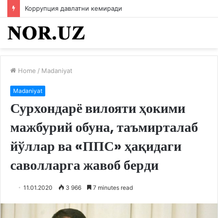
Коррупция давлатни кемиради
Home
/
Madaniyat
Madaniyat
Сурхондарё вилояти ҳокими
мажбурий обуна, ​таъмирталаб
йўллар ва «ППС» ҳақидаги
саволларга жавоб берди
11.01.2020
3 966
7 minutes read