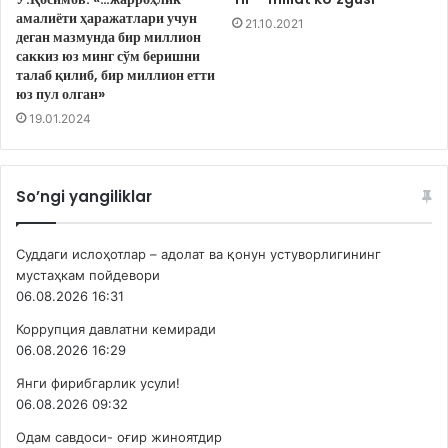
амалиёти ҳаражатлари учун
21.10.2021
деган мазмунда бир миллион
саккиз юз минг сўм беришни
талаб қилиб, бир миллион етти
юз пул олган»
19.01.2024
So’ngi yangiliklar
Суддаги ислоҳотлар – адолат ва қонун устуворлигининг
мустаҳкам пойдевори
06.08.2026 16:31
Коррупция давлатни кемиради
06.08.2026 16:29
Янги фирибгарлик усули!
06.08.2026 09:32
Одам савдоси- оғир жиноятдир