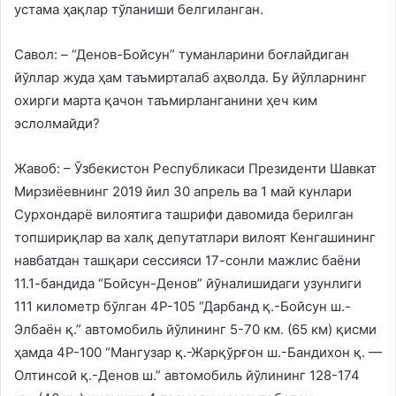
устама ҳақлар тўланиши белгиланган.
Савол: – “Денов-Бойсун” туманларини боғлайдиган
йўллар жуда ҳам таъмирталаб аҳволда. Бу йўлларнинг
охирги марта қачон таъмирланганини ҳеч ким
эслолмайди?
Жавоб: – Ўзбекистон Республикаси Президенти Шавкат
Мирзиёевнинг 2019 йил 30 апрель ва 1 май кунлари
Сурхондарё вилоятига ташрифи давомида берилган
топшириқлар ва халқ депутатлари вилоят Кенгашининг
навбатдан ташқари сессияси 17-сонли мажлис баёни
11.1-бандида “Бойсун-Денов” йўналишидаги узунлиги
111 километр бўлган 4Р-105 “Дарбанд қ.-Бойсун ш.-
Элбаён қ.” автомобиль йўлининг 5-70 км. (65 км) қисми
ҳамда 4Р-100 “Мангузар қ.-Жарқўрғон ш.-Бандихон қ. —
Олтинсой қ.-Денов ш.” автомобиль йўлининг 128-174