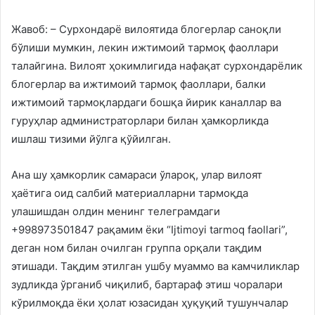
Жавоб: – Сурхондарё вилоятида блогерлар саноқли
бўлиши мумкин, лекин ижтимоий тармоқ фаоллари
талайгина. Вилоят ҳокимлигида нафақат сурхондарёлик
блогерлар ва ижтимоий тармоқ фаоллари, балки
ижтимоий тармоқлардаги бошқа йирик каналлар ва
гуруҳлар администраторлари билан ҳамкорликда
ишлаш тизими йўлга қўйилган.
Ана шу ҳамкорлик самараси ўлароқ, улар вилоят
ҳаётига оид салбий материалларни тармоқда
улашишдан олдин менинг телеграмдаги
+998973501847 рақамим ёки “Ijtimoyi tarmoq faollari”,
деган ном билан очилган группа орқали тақдим
этишади. Тақдим этилган ушбу муаммо ва камчиликлар
зудликда ўрганиб чиқилиб, бартараф этиш чоралари
кўрилмоқда ёки ҳолат юзасидан ҳуқуқий тушунчалар