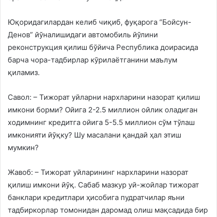
Юқоридагилардан келиб чиқиб, фуқарога “Бойсун-
Денов” йўналишидаги автомобиль йўлини
реконструкция қилиш бўйича Республика доирасида
барча чора-тадбирлар кўрилаётганини маълум
қиламиз.
Савол: – Тижорат уйларни нархларини назорат қилиш
имкони борми? Ойига 2-2.5 миллион ойлик оладиган
ходимнинг кредитга ойига 5-5.5 миллион сўм тўлаш
имконияти йўқку? Шу масалани қандай ҳал этиш
мумкин?
Жавоб: – Тижорат уйларининг нархларини назорат
қилиш имкони йўқ. Сабаб мазкур уй-жойлар тижорат
банклари кредитлари ҳисобига пудратчилар яъни
тадбиркорлар томонидан даромад олиш мақсадида бир