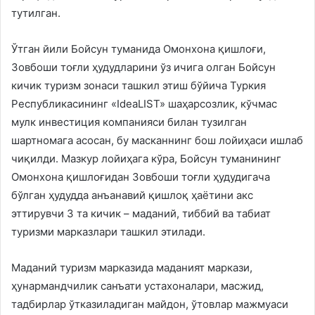
тутилган.
Ўтган йили Бойсун туманида Омонхона қишлоғи,
Зовбоши тоғли ҳудудларини ўз ичига олган Бойсун
кичик туризм зонаси ташкил этиш бўйича Туркия
Республикасининг «IdeaLIST» шаҳарсозлик, кўчмас
мулк инвестиция компанияси билан тузилган
шартномага асосан, бу масканнинг бош лойиҳаси ишлаб
чиқилди. Мазкур лойиҳага кўра, Бойсун туманининг
Омонхона қишлоғидан Зовбоши тоғли ҳудудигача
бўлган ҳудудда анъанавий қишлоқ ҳаётини акс
эттирувчи 3 та кичик – маданий, тиббий ва табиат
туризми марказлари ташкил этилади.
Маданий туризм марказида маданият маркази,
ҳунармандчилик санъати устахоналари, масжид,
тадбирлар ўтказиладиган майдон, ўтовлар мажмуаси