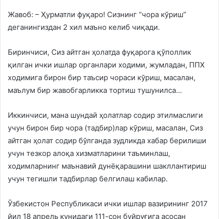
Жавоб: – Ҳурматли фуқаро! Сизнинг “чора кўриш”
деганингиздан 2 хил маъно келиб чиқади.
Биринчиси, Сиз айтган ҳолатда фуқарога қўполлик
қилган ички ишлар органлари ходими, жумладан, ППХ
ходимига бирон бир таъсир чораси кўриш, масалан,
маълум бир жавобгарликка тортиш тушунилса…
Иккинчиси, мана шундай ҳолатлар содир этилмаслиги
учун бирон бир чора (тадбир)лар кўриш, масалан, Сиз
айтган ҳолат содир бўлганда зудликда хабар берилиши
учун тезкор алоқа хизматларини таъминлаш,
ходимларнинг маънавий дунёқарашини шакллантириш
учун тегишли тадбирлар белгилаш кабилар.
Ўзбекистон Республикаси ички ишлар вазирининг 2017
йил 18 апрель кунидаги 111-сон буйруғига асосан