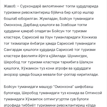
Жавоб: – Сурхондарё вилоятининг тоғли ҳудудларида
туризмни ривожлантириш бўйича бир қатор ишлар
бошлаб юборилган. Жумладан, Бойсун туманидаги
Омонхона, Дарбанд қишлоғи ва Зовбоши тоғли
ҳудудини қамраб оладиган Бойсун тоғ туризми
кластери, Сариосиё ва Узун туманларидаги Хонжиза
тоғ тизмалари ёнбағри ҳамда Сариосиё туманидаги
Сангардак қишлоғи ҳудудида Сариосиё тоғ туризми
кластери фаолияти йўлга қўйилади. Шунингдек,
Шеробод тоғ туризми кластери таркибига Шалқон
қишлоғи, Хўжаикон туз кони атрофи ва ҳудуддаги
анорзор ҳамда бошқа мевали боғ-роғлар киритилади.
Бойсун туманидаги машҳур “Омонхона” шифобахш
булоғида, Шеробод туманидаги туз конида ва Олтинсой
туманидаги Хўжаипок олтингугуртли сув булоғи
атрофида тиббиёт туризмини ривожлантириш кўзда