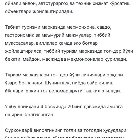
ойнали айвон, автотураргоҳ ва техник хизмат кўрсатиш
объектлари жойлаштирилади.
Табиат туризми марказида меҳмонхона, савдо,
гастрономик ва маъмурий мажмуалар, тиббий
муассасалар, виллалар ҳамда эко боғлар
жойлаштирилса, тиббий туризм марказида тоғ-дор йўли
бекати, майдон, масжид ва меҳмонхоналар қурилади.
Туризм марказлари тоғ-дор йўли линиялари орқали
ўзаро боғланади. Шунингдек, пиёда сайр қилиш
йўллари, эркин тоғ веломаршрути ташкил этилади.
Ушбу лойиҳани 4 босқичда 20 йил давомида амалга
ошириш белгиланган.
Сурхондарё вилоятининг тоғли ва тоғолди ҳудудлари