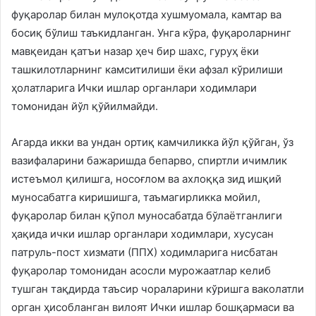
фуқаролар билан мулоқотда хушмуомала, камтар ва
босиқ бўлиш таъкидланган. Унга кўра, фуқароларнинг
мавқеидан қатъи назар ҳеч бир шахс, гуруҳ ёки
ташкилотларнинг камситилиши ёки афзал кўрилиши
ҳолатларига Ички ишлар органлари ходимлари
томонидан йўл қўйилмайди.
Агарда икки ва ундан ортиқ камчиликка йўл қўйган, ўз
вазифаларини бажаришда бепарво, спиртли ичимлик
истеъмол қилишга, носоғлом ва ахлоққа зид ишқий
муносабатга киришишга, таъмагирликка мойил,
фуқаролар билан қўпол муносабатда бўлаётганлиги
ҳақида ички ишлар органлари ходимлари, хусусан
патруль-пост хизмати (ППХ) ходимларига нисбатан
фуқаролар томонидан асосли мурожаатлар келиб
тушган тақдирда таъсир чораларини кўришга ваколатли
орган ҳисобланган вилоят Ички ишлар бошқармаси ва