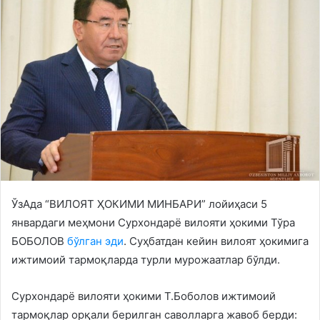
ЎзАда “ВИЛОЯТ ҲОКИМИ МИНБАРИ” лойиҳаси 5
январдаги меҳмони Сурхондарё вилояти ҳокими Тўра
БОБОЛОВ
бўлган эди
. Суҳбатдан кейин вилоят ҳокимига
ижтимоий тармоқларда турли мурожаатлар бўлди.
Сурхондарё вилояти ҳокими Т.Боболов ижтимоий
тармоқлар орқали берилган саволларга жавоб берди: