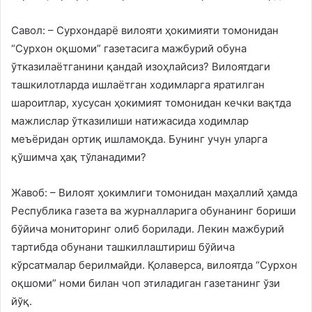
Савол: – Сурхондарё вилояти ҳокимияти томонидан
“Сурхон оқшоми” газетасига мажбурий обуна
ўтказилаётганини қандай изоҳлайсиз? Вилоятдаги
ташкилотларда ишлаётган ходимларга яратилган
шароитлар, хусусан ҳокимият томонидан кечки вақтда
мажлислар ўтказилиши натижасида ходимлар
меъёридан ортиқ ишламоқда. Бунинг учун уларга
қўшимча ҳақ тўланадими?
Жавоб: – Вилоят ҳокимлиги томонидан маҳаллий ҳамда
Республика газета ва журналларига обунанинг бориши
бўйича мониторинг олиб борилади. Лекин мажбурий
тартибда обунани ташкиллаштириш бўйича
кўрсатмалар берилмайди. Қолаверса, вилоятда “Сурхон
оқшоми” номи билан чоп этиладиган газетанинг ўзи
йўқ.