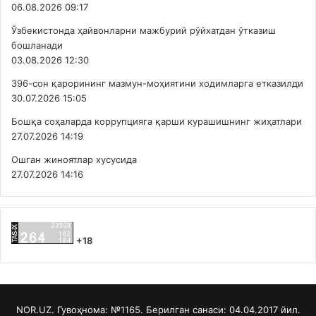
06.08.2026 09:17
Ўзбекистонда ҳайвонларни мажбурий рўйхатдан ўтказиш
бошланади
03.08.2026 12:30
396-сон қарорининг мазмун-моҳиятини ходимларга етказилди
30.07.2026 15:05
Бошқа соҳаларда коррупцияга қарши курашишнинг жиҳатлари
27.07.2026 14:19
Ошган жиноятлар хусусида
27.07.2026 14:16
+18
NOR.UZ. Гувоҳнома: №1165. Берилган санаси: 04.04.2017 йил.