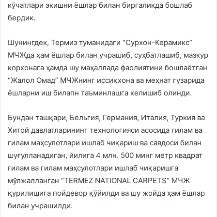
кўчатлари экишни ёшлар билан биргаликда бошлаб
бердик.
Шунингдек, Термиз туманидаги “Сурхон-Керамикс”
МЧЖда ҳам ёшлар билан учрашиб, суҳбатлашиб, мазкур
корхонага ҳамда шу маҳаллада фаолиятини бошлаётган
“Жалол Омад” МЧЖнинг иссиқхона ва меҳнат гузарида
ёшларни иш билапн таъминлашга келишиб олинди.
Бундан ташқари, Бельгия, Германия, Италия, Туркия ва
Хитой давлатларининг технологияси асосида гилам ва
гилам маҳсулотлари ишлаб чиқариш ва савдоси билан
шуғулланадиган, йилига 4 млн. 500 минг метр квадрат
гилам ва гилам маҳсулотлари ишлаб чиқаришга
мўлжалланган “TERMEZ NATIONAL CARPETS” МЧЖ
қурилишига пойдевор қўйилди ва шу жойда ҳам ёшлар
билан учрашилди.