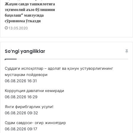
Жаҳон савдо ташкилотига
эҳтимолий аъзо бўлишини
баҳолаш” мавзусида
сўровнома ўтказди
13.05.2020
So’ngi yangiliklar
Суддаги ислоҳотлар – адолат ва қонун устуворлигининг
мустаҳкам пойдевори
06.08.2026 16:31
Коррупция давлатни кемиради
06.08.2026 16:29
Янги фирибгарлик усули!
06.08.2026 09:32
Одам савдоси- оғир жиноятдир
06.08.2026 09:17