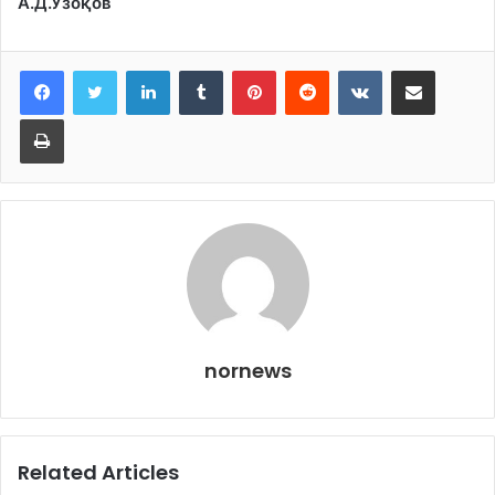
А.Д.Узоқов
LinkedIn
Tumblr
Pinterest
Reddit
VKontakte
Share via Email
Print
nornews
Related Articles