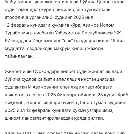
Ушбу жиноят иши жиноят ишлари бўйича Денов туман
суди томонидан кўриб чиқилиб, иш ҳужжатлари
атрофлича ўрганилиб, суднинг 2025 йил
12 февраль кунидаги ҳукмига кўра, Азимов Ислом
Турабовичга нисбатан Ўзбекистон Республикаси ЖК
97-моддаси 2-қисмининг “в,ж” бандлари билан 15 йил
муддатга озодликдан маҳрум қилиш жазоси
тайинланган.
Жиноят иши Сурхондарё вилоят суди жиноят ишлари
бўйича судлов ҳайъати апелляция инстанциясида
судланган И.Азимовнинг апелляция тартибидаги
шикоятига асосан 2025 йил март ойининг 25 куни кўриб
чиқилиб, жиноят ишлари бўйича Денов туман судининг
2025 йил 12 февраль кунидаги ҳукми ўзгаришсиз,
шикоят қаноатлантирилмасдан қолдирилган.
Ҳалқимизда “Саёқ юрсанг таёқ ейсан” деган доно бир