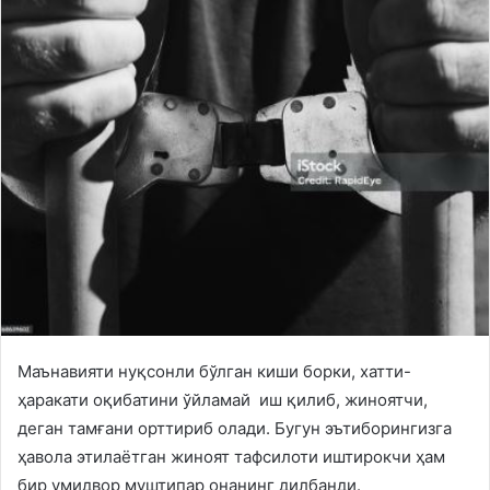
Маънавияти нуқсонли бўлган киши борки, хатти-
ҳаракати оқибатини ўйламай иш қилиб, жиноятчи,
деган тамғани орттириб олади. Бугун эътиборингизга
ҳавола этилаётган жиноят тафсилоти иштирокчи ҳам
бир умидвор муштипар онанинг дилбанди.