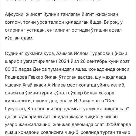
Афсуски, жиноят йўлини танлаган йигит жисмонан
соғлом, тоғни урса талқон қиладиган ёшда. Бироқ, у
оғирнинг устидан, енгилнинг остидан ўтишни афзал
кўрган одам.
Суднинг ҳукмига кўра, Азимов Ислом Турабович (исми
шарифи ўзгартирилган) 2024 йил 26 сентябрь куни соат
00:30 ларда Денов туманидаги яшаш хонадонида онаси
Рашидова Гавхар билан ўтирган вақтда, шу маҳаллада
яшовчи ўгай акаси А.Илиев маст ҳолатда уйига келиб,
онаси ва ўзини турли қўпол сўзлар билан ҳақорат
қилганлиги, шунингдек, онаси И.Равиловага “Сен
бузуқсан, 8 та боласи бор одамга турмушга чиққансан”
деган сўзларини айтганидан жаҳли чиқиб, у билан
ўзаро жанжаллашиб, жанжал давомида соат 02:30ларда
яшаш хонадони ҳовлисига чиқиб, ҳовлида турган темир