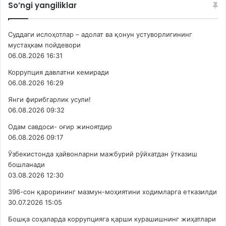
So’ngi yangiliklar
Суддаги ислоҳотлар – адолат ва қонун устуворлигининг
мустаҳкам пойдевори
06.08.2026 16:31
Коррупция давлатни кемиради
06.08.2026 16:29
Янги фирибгарлик усули!
06.08.2026 09:32
Одам савдоси- оғир жиноятдир
06.08.2026 09:17
Ўзбекистонда ҳайвонларни мажбурий рўйхатдан ўтказиш
бошланади
03.08.2026 12:30
396-сон қарорининг мазмун-моҳиятини ходимларга етказилди
30.07.2026 15:05
Бошқа соҳаларда коррупцияга қарши курашишнинг жиҳатлари