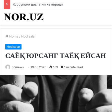
Коррупция давлатни кемиради
Home
/
Hodisalar
Hodisalar
САЁҚ ЮРСАНГ ТАЁҚ ЕЙСАН
nornews
19.05.2026
189
1 minute read