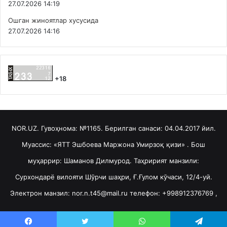
27.07.2026 14:19
Ошган жиноятлар хусусида
27.07.2026 14:16
+18
NOR.UZ. Гувоҳнома: №1165. Берилган санаси: 04.04.2017 йил.
Муассис: «ЯТТ Эшбоева Маржона Умирзоқ қизи» . Бош
муҳаррир: Шаманов Дилмурод. Таҳририят манзили:
Сурхондарё вилояти Шўрчи шаҳри, Ғ.Ғулом кўчаси, 12/4-уй.
Электрон манзил: nor.n.t45@mail.ru телефон: +998912376769 ,