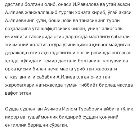
дастали болтани олиб, онаси И.Равилова ва ўгай акаси
А.Илиев жанжаллашиб турган хонага кириб, ўгай акаси
А.Илиевнинг қўли, боши, юзи ва танасининг турли
соҳаларига ўта шафқатсизик билан, унинг алкоголь
ичимлиги таъсирида оғир даражада мастлиги сабабли
жисмоний ҳолатига кўра ўзини ҳимоя қилаолмайдиган
даражада ожиз аҳволдалигини онгли равишда англаган
ҳолда, қўлидаги темир дастали болтанинг чопувчи ва
орқа қисми билан неча марта уриб тан жарохати
етказганлиги сабабли А.Илиев олган оғир тан
жарохатлари натижасида туман тиббиёт бирлашмасида
вафот этган.
Судда судланган Азимов Ислом Турабович айбига тўлиқ
иқрор ва пушаймонлик билдириб суддан қонуний
енгиллик беришни сўраган.