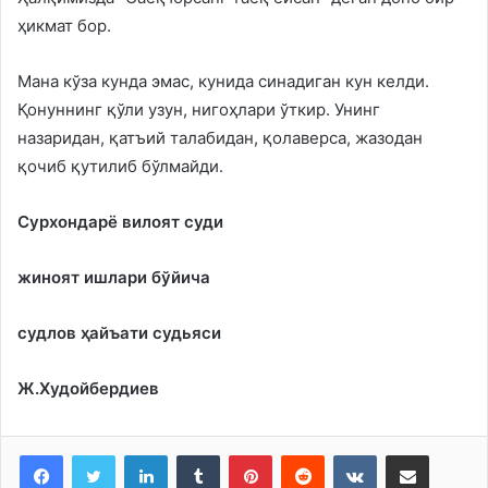
ҳикмат бор.
Мана кўза кунда эмас, кунида синадиган кун келди.
Қонуннинг қўли узун, нигоҳлари ўткир. Унинг
назаридан, қатъий талабидан, қолаверса, жазодан
қочиб қутилиб бўлмайди.
Сурхондарё вилоят суди
жиноят ишлари бўйича
судлов ҳайъати судьяси
Ж.Худойбердиев
LinkedIn
Tumblr
Pinterest
Reddit
VKontakte
Share via Email