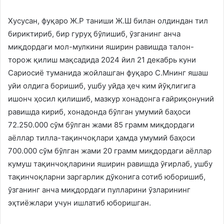
Хусусан, фуқаро Ж.Р таниши Ж.Ш билан олдиндан тил
бириктириб, бир гуруҳ бўлишиб, ўзганинг анча
миқдордаги мол-мулкини яширин равишда талон-
торож қилиш мақсадида 2024 йил 21 декабрь куни
Сариосиё туманида жойлашган фуқаро С.Мнинг яшаш
уйи олдига боришиб, ушбу уйда ҳеч ким йўқлигига
ишонч ҳосил қилишиб, мазкур хонадонга ғайриқонуний
равишда кириб, хонадонда бўлган умумий баҳоси
72.250.000 сўм бўлган жами 85 грамм миқдордаги
аёллар тилла-тақинчоқлари ҳамда умумий баҳоси
700.000 сўм бўлган жами 20 грамм миқдордаги аёллар
кумуш тақинчоқларини яширин равишда ўғирлаб, ушбу
тақинчоқларни заргарлик дўконига сотиб юборишиб,
ўзганинг анча миқдордаги пулларини ўзларининг
эҳтиёжлари учун ишлатиб юборишган.