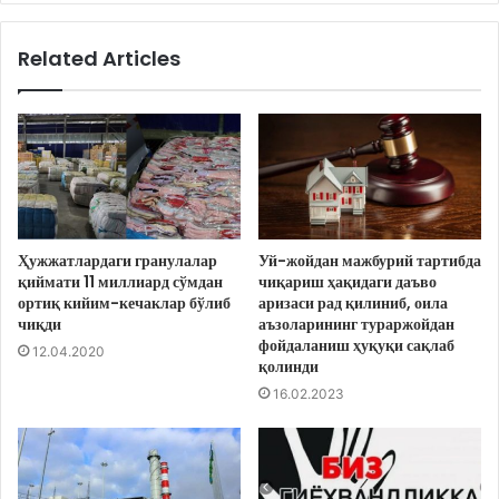
Related Articles
Ҳужжатлардаги гранулалар
Уй-жойдан мажбурий тартибда
қиймати 11 миллиард сўмдан
чиқариш ҳақидаги даъво
ортиқ кийим-кечаклар бўлиб
аризаси рад қилиниб, оила
чиқди
аъзоларининг тураржойдан
фойдаланиш ҳуқуқи сақлаб
12.04.2020
қолинди
16.02.2023