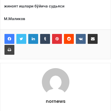
жиноят ишлари бўйича судьяси
М.Маликов
LinkedIn
Tumblr
Pinterest
Reddit
VKontakte
Share via Email
Print
nornews