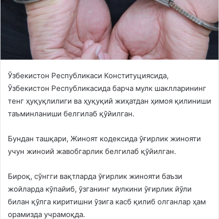
Ўзбекистон Республикаси Конституциясида,
Ўзбекистон Республикасида барча мулк шаклларининг
тенг ҳуқуқлилиги ва ҳуқуқий жиҳатдан ҳимоя қилиниши
таъминланиши белгилаб қўйилган.
Бундан ташқари, Жиноят кодексида ўғирлик жинояти
учун жиноий жавобгарлик белгилаб қўйилган.
Бироқ, сўнгги вақтларда ўғирлик жинояти баъзи
жойларда кўпайиб, ўзганинг мулкини ўғирлик йўли
билан қўлга киритишни ўзига касб қилиб олганлар ҳам
орамизда учрамоқда.