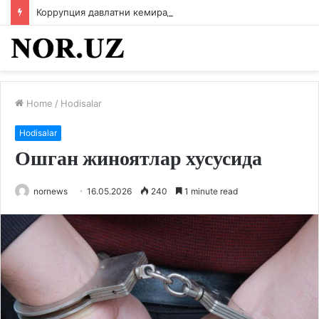
Коррупция давлатни кемиради
Home
/
Hodisalar
Hodisalar
Ошган жиноятлар хусусида
nornews
16.05.2026
240
1 minute read