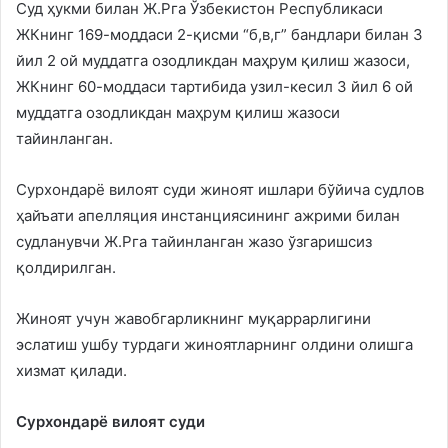
Суд ҳукми билан Ж.Рга Ўзбекистон Республикаси
ЖКнинг 169-моддаси 2-қисми “б,в,г” бандлари билан 3
йил 2 ой муддатга озодликдан маҳрум қилиш жазоси,
ЖКнинг 60-моддаси тартибида узил-кесил 3 йил 6 ой
муддатга озодликдан маҳрум қилиш жазоси
тайинланган.
Сурхондарё вилоят суди жиноят ишлари бўйича судлов
ҳайъати апелляция инстанциясининг ажрими билан
судланувчи Ж.Рга тайинланган жазо ўзгаришсиз
қолдирилган.
Жиноят учун жавобгарликнинг муқаррарлигини
эслатиш ушбу турдаги жиноятларнинг олдини олишга
хизмат қилади.
Сурхондарё вилоят суди