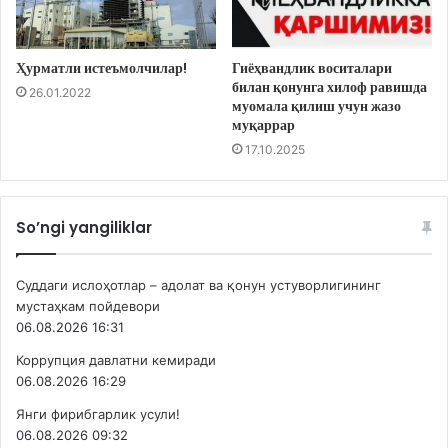
Ҳурматли истеъмолчилар!
Гиёҳвандлик воситалари
билан қонунга хилоф равишда
26.01.2022
муомала қилиш учун жазо
муқаррар
17.10.2025
So’ngi yangiliklar
Суддаги ислоҳотлар – адолат ва қонун устуворлигининг
мустаҳкам пойдевори
06.08.2026 16:31
Коррупция давлатни кемиради
06.08.2026 16:29
Янги фирибгарлик усули!
06.08.2026 09:32