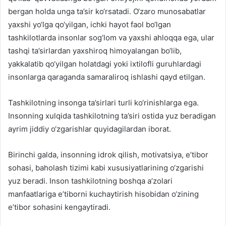
bergan holda unga ta’sir ko‘rsatadi. O‘zaro munosabatlar
yaxshi yo‘lga qo‘yilgan, ichki hayot faol bo‘lgan
tashkilotlarda insonlar sog‘lom va yaxshi ahloqqa ega, ular
tashqi ta’sirlardan yaxshiroq himoyalangan bo‘lib,
yakkalatib qo‘yilgan holatdagi yoki ixtilofli guruhlardagi
insonlarga qaraganda samaraliroq ishlashi qayd etilgan.
Tashkilotning insonga ta’sirlari turli ko‘rinishlarga ega.
Insonning xulqida tashkilotning ta’siri ostida yuz beradigan
ayrim jiddiy o‘zgarishlar quyidagilardan iborat.
Birinchi galda, insonning idrok qilish, motivatsiya, e’tibor
sohasi, baholash tizimi kabi xususiyatlarining o‘zgarishi
yuz beradi. Inson tashkilotning boshqa a’zolari
manfaatlariga e’tiborni kuchaytirish hisobidan o‘zining
e’tibor sohasini kengaytiradi.