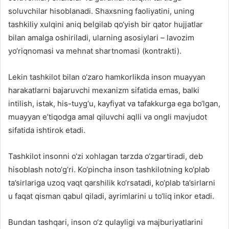
soluvchilar hisoblanadi. Shaxsning faoliyatini, uning
tashkiliy xulqini aniq belgilab qo‘yish bir qator hujjatlar
bilan amalga oshiriladi, ularning asosiylari – lavozim
yo‘riqnomasi va mehnat shartnomasi (kontrakti).
Lekin tashkilot bilan o‘zaro hamkorlikda inson muayyan
harakatlarni bajaruvchi mexanizm sifatida emas, balki
intilish, istak, his-tuyg‘u, kayfiyat va tafakkurga ega bo‘lgan,
muayyan e’tiqodga amal qiluvchi aqlli va ongli mavjudot
sifatida ishtirok etadi.
Tashkilot insonni o‘zi xohlagan tarzda o‘zgartiradi, deb
hisoblash noto‘g‘ri. Ko‘pincha inson tashkilotning ko‘plab
ta’sirlariga uzoq vaqt qarshilik ko‘rsatadi, ko‘plab ta’sirlarni
u faqat qisman qabul qiladi, ayrimlarini u to‘liq inkor etadi.
Bundan tashqari, inson o‘z qulayligi va majburiyatlarini