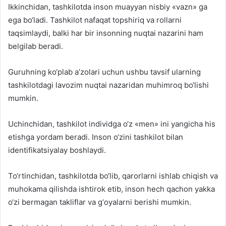
Ikkinchidan, tashkilotda inson muayyan nisbiy «vazn» ga
ega bo‘ladi. Tashkilot nafaqat topshiriq va rollarni
taqsimlaydi, balki har bir insonning nuqtai nazarini ham
belgilab beradi.
Guruhning ko‘plab a’zolari uchun ushbu tavsif ularning
tashkilotdagi lavozim nuqtai nazaridan muhimroq bo‘lishi
mumkin.
Uchinchidan, tashkilot individga o‘z «men» ini yangicha his
etishga yordam beradi. Inson o‘zini tashkilot bilan
identifikatsiyalay boshlaydi.
To‘rtinchidan, tashkilotda bo‘lib, qarorlarni ishlab chiqish va
muhokama qilishda ishtirok etib, inson hech qachon yakka
o‘zi bermagan takliflar va g‘oyalarni berishi mumkin.