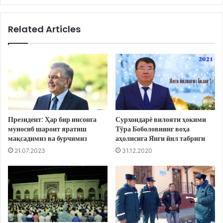
Related Articles
Президент: Ҳар бир инсонга
Сурхондарё вилояти ҳокими
муносиб шароит яратиш
Тўра Боболовнинг воҳа
мақсадимиз ва бурчимиз
аҳолисига Янги йил табриги
21.07.2023
31.12.2020