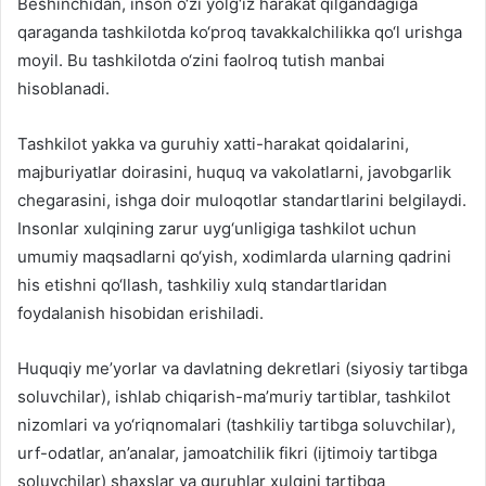
Beshinchidan, inson o‘zi yolg‘iz harakat qilgandagiga
qaraganda tashkilotda ko‘proq tavakkalchilikka qo‘l urishga
moyil. Bu tashkilotda o‘zini faolroq tutish manbai
hisoblanadi.
Tashkilot yakka va guruhiy xatti-harakat qoidalarini,
majburiyatlar doirasini, huquq va vakolatlarni, javobgarlik
chegarasini, ishga doir muloqotlar standartlarini belgilaydi.
Insonlar xulqining zarur uyg‘unligiga tashkilot uchun
umumiy maqsadlarni qo‘yish, xodimlarda ularning qadrini
his etishni qo‘llash, tashkiliy xulq standartlaridan
foydalanish hisobidan erishiladi.
Huquqiy me’yorlar va davlatning dekretlari (siyosiy tartibga
soluvchilar), ishlab chiqarish-ma’muriy tartiblar, tashkilot
nizomlari va yo‘riqnomalari (tashkiliy tartibga soluvchilar),
urf-odatlar, an’analar, jamoatchilik fikri (ijtimoiy tartibga
soluvchilar) shaxslar va guruhlar xulqini tartibga