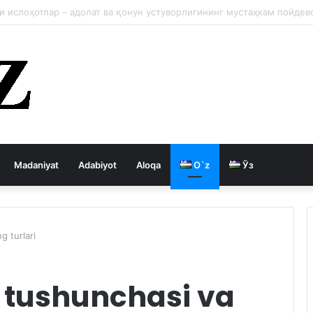
ция давлатни кемиради
Madaniyat
Adabiyot
Aloqa
O`z
Ўз
g turlari
t tushunchasi va