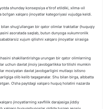
otda shunday konsepsiya e’tirof etildiki, xilma-xil
a bo‘lgan xalqaro jinoyatlar kategoriyasi vujudga keldi.
ilan shug‘ullangan bir qator olimlar traktatlar (huquqiy
hqasini asoratada saqlab, butun dunyoga xukumronlik
 sabablarsiz xujum qilishni xalqaro jinoyatlar sirasiga
hasini shakillantirishga urungan bir qator olimlarning
tlar uchun davlat jinoiy javobgarlikka tortilishi mumkin
r moxiyatan davlat javobgarligini mutlaqo istisno
rligiga olib kelib taqaganalar. Shu bilan birga, albbatta
of etgan. O‘sha paytdagi xalqaro huquq holatini nazarda
qaro jinoyatlarning xavflilik darajasiga jiddiy
ish xalqaro huquqshunoslar oldida turgan asosiy