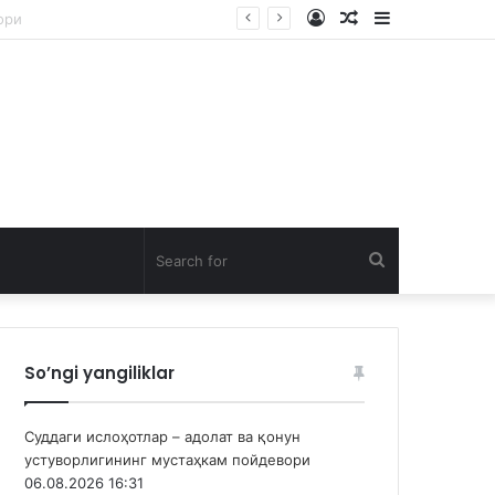
Log
Random
Sidebar
In
Article
Search
for
So’ngi yangiliklar
Суддаги ислоҳотлар – адолат ва қонун
устуворлигининг мустаҳкам пойдевори
06.08.2026 16:31