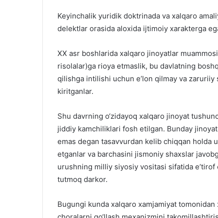
Keyinchalik yuridik doktrinada va xalqaro amaliy
delektlar orasida aloxida ijtimoiy xarakterga eg
XX asr boshlarida xalqaro jinoyatlar muammosi b
risolalar)ga rioya etmaslik, bu davlatning bos
qilishga intilishi uchun e’lon qilmay va zaruriiy
kiritganlar.
Shu davrning o‘zidayoq xalqaro jinoyat tushunc
jiddiy kamchiliklari fosh etilgan. Bunday jinoya
emas degan tasavvurdan kelib chiqqan holda ula
etganlar va barchasini jismoniy shaxslar javobga
urushning milliy siyosiy vositasi sifatida e’tir
tutmoq darkor.
Bugungi kunda xalqaro xamjamiyat tomonidan xal
choralarni qo‘llash mexanizmini takomillashtir