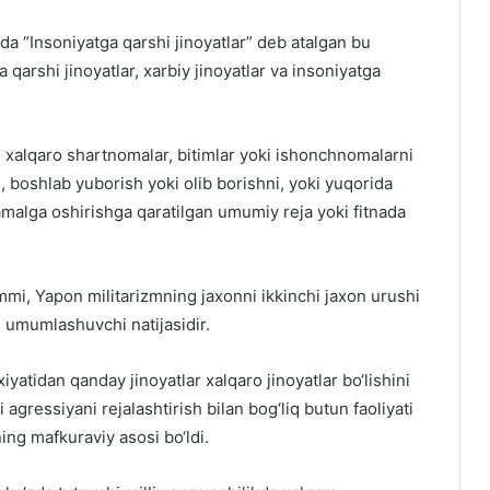
a “Insoniyatga qarshi jinoyatlar” deb atalgan bu
a qarshi jinoyatlar, xarbiy jinoyatlar va insoniyatga
i xalqaro shartnomalar, bitimlar yoki ishonchnomalarni
h, boshlab yuborish yoki olib borishni, yoki yuqorida
amalga oshirishga qaratilgan umumiy reja yoki fitnada
mmi, Yapon militarizmning jaxonni ikkinchi jaxon urushi
g umumlashuvchi natijasidir.
tidan qanday jinoyatlar xalqaro jinoyatlar bo‘lishini
gressiyani rejalashtirish bilan bog‘liq butun faoliyati
ing mafkuraviy asosi bo‘ldi.