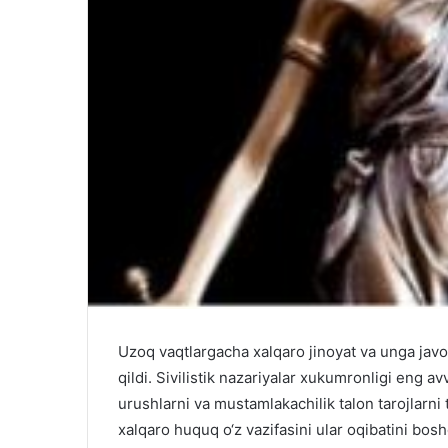
Uzoq vaqtlargacha xalqaro jinoyat va unga javo
qildi. Sivilistik nazariyalar xukumronligi eng a
urushlarni va mustamlakachilik talon tarojlarni
xalqaro huquq o‘z vazifasini ular oqibatini bos