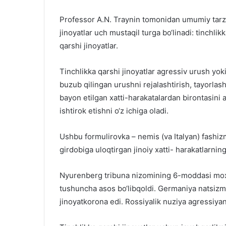
Professor A.N. Traynin tomonidan umumiy tarzd
jinoyatlar uch mustaqil turga bo‘linadi: tinchlikk
qarshi jinoyatlar.
Tinchlikka qarshi jinoyatlar agressiv urush yok
buzub qilingan urushni rejalashtirish, tayorlas
bayon etilgan xatti-harakatalardan birontasini 
ishtirok etishni o‘z ichiga oladi.
Ushbu formulirovka – nemis (va Italyan) fashiz
girdobiga uloqtirgan jinoiy xatti- harakatlarnin
Nyurenberg tribuna nizomining 6-moddasi moxiya
tushuncha asos bo‘libqoldi. Germaniya natsizmi a
jinoyatkorona edi. Rossiyalik nuziya agressiyan