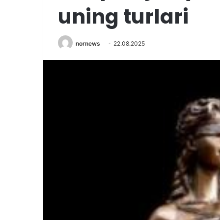
uning turlari
nornews
22.08.2025