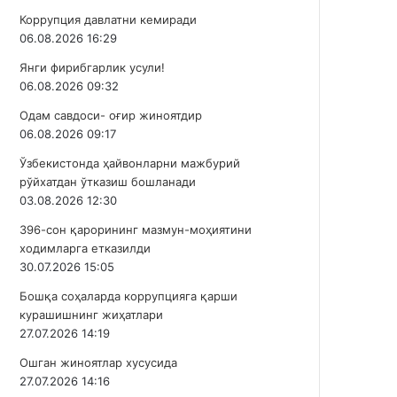
Коррупция давлатни кемиради
06.08.2026 16:29
Янги фирибгарлик усули!
06.08.2026 09:32
Одам савдоси- оғир жиноятдир
06.08.2026 09:17
Ўзбекистонда ҳайвонларни мажбурий
рўйхатдан ўтказиш бошланади
03.08.2026 12:30
396-сон қарорининг мазмун-моҳиятини
ходимларга етказилди
30.07.2026 15:05
Бошқа соҳаларда коррупцияга қарши
курашишнинг жиҳатлари
27.07.2026 14:19
Ошган жиноятлар хусусида
27.07.2026 14:16