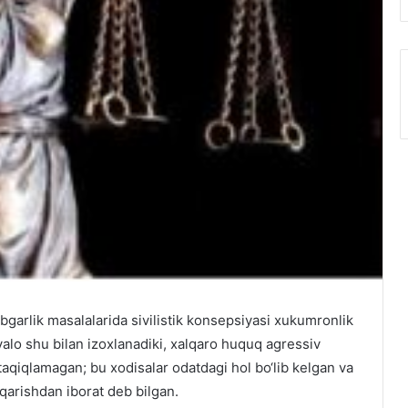
bgarlik masalalarida sivilistik konsepsiyasi xukumronlik
vvalo shu bilan izoxlanadiki, xalqaro huquq agressiv
 taqiqlamagan; bu xodisalar odatdagi hol bo‘lib kelgan va
hqarishdan iborat deb bilgan.