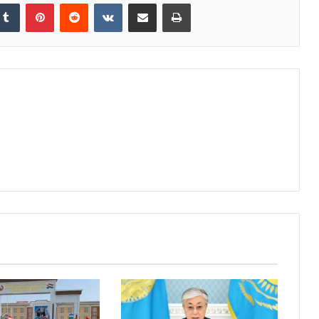
kedIn
Tumblr
Pinterest
Reddit
VKontakte
Share via Email
Print