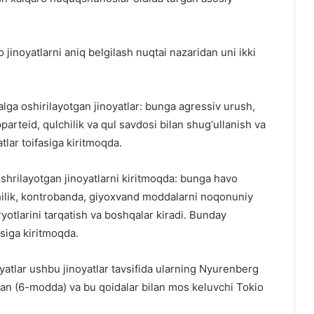
inoyatlarni aniq belgilash nuqtai nazaridan uni ikki
lga oshirilayotgan jinoyatlar: bunga agressiv urush,
pparteid, qulchilik va qul savdosi bilan shug‘ullanish va
tlar toifasiga kiritmoqda.
oshrilayotgan jinoyatlarni kiritmoqda: bunga havo
chilik, kontrobanda, giyoxvand moddalarni noqonuniy
yotlarini tarqatish va boshqalar kiradi. Bunday
asiga kiritmoqda.
oyatlar ushbu jinoyatlar tavsifida ularning Nyurenberg
lgan (6-modda) va bu qoidalar bilan mos keluvchi Tokio