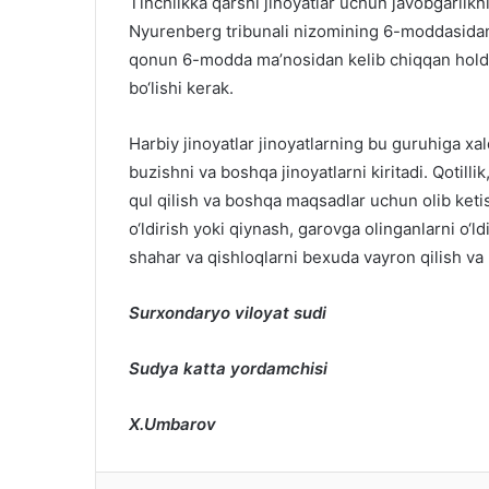
Tinchlikka qarshi jinoyatlar uchun javobgarlikn
Nyurenberg tribunali nizomining 6-moddasidan b
qonun 6-modda ma’nosidan kelib chiqqan holda s
bo‘lishi kerak.
Harbiy jinoyatlar jinoyatlarning bu guruhiga xa
buzishni va boshqa jinoyatlarni kiritadi. Qotill
qul qilish va boshqa maqsadlar uchun olib ketis
o‘ldirish yoki qiynash, garovga olinganlarni o‘ld
shahar va qishloqlarni bexuda vayron qilish va
Surxondaryo viloyat sudi
Sudya katta yordamchisi
X.Umbarov