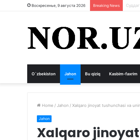
Корруп
Воскресенье, 9 августа 2026
Breaking News
O`zbekiston
Jahon
Bu qiziq
Kasbim-faxrim
Home
/
Jahon
/
Xalqaro jinoyat tushunchasi va unin
Jahon
Xalqaro jinoya