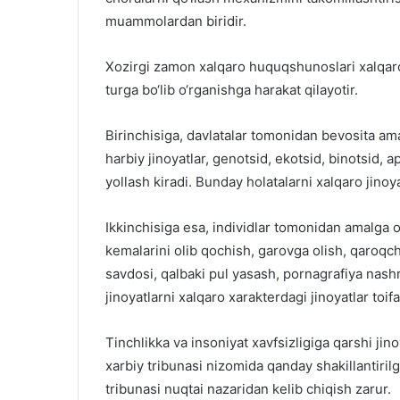
muammolardan biridir.
Xozirgi zamon xalqaro huquqshunoslari xalqaro j
turga bo‘lib o‘rganishga harakat qilayotir.
Birinchisiga, davlatalar tomonidan bevosita ama
harbiy jinoyatlar, genotsid, ekotsid, binotsid, a
yollash kiradi. Bunday holatalarni xalqaro jinoya
Ikkinchisiga esa, individlar tomonidan amalga 
kemalarini olib qochish, garovga olish, qaroq
savdosi, qalbaki pul yasash, pornagrafiya nashr
jinoyatlarni xalqaro xarakterdagi jinoyatlar toif
Tinchlikka va insoniyat xavfsizligiga qarshi jin
xarbiy tribunasi nizomida qanday shakillantiri
tribunasi nuqtai nazaridan kelib chiqish zarur.