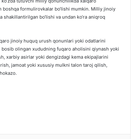
i ko‘zda tutuvchi milliy qonunchilikda xalqaro
oshqa formulirovkalar bo‘lishi mumkin. Milliy jinoiy
hakillantirilgan bo‘lishi va undan ko‘ra aniqroq
lqaro jinoiy huquq urush qonunlari yoki odatlarini
ik, bosib olingan xududning fuqaro aholisini qiynash yoki
h, xarbiy asirlar yoki dengizdagi kema ekipajlarini
irish, jamoat yoki xususiy mulkni talon taroj qilish,
 hokazo.