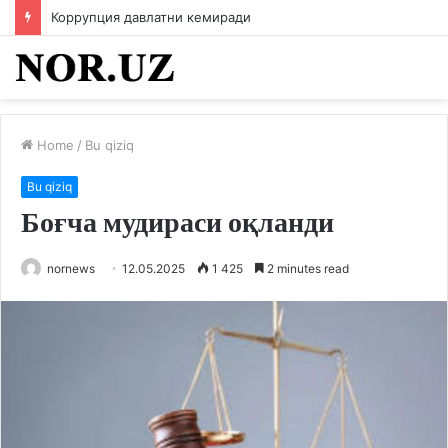
Коррупция давлатни кемиради
Home
/
Bu qiziq
Bu qiziq
Боғча мудираси оқланди
nornews
12.05.2025
1 425
2 minutes read