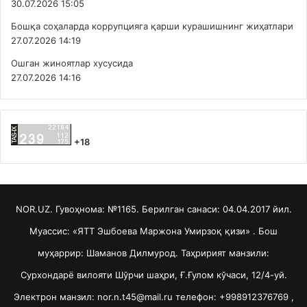
30.07.2026 15:05
Бошқа соҳаларда коррупцияга қарши курашишнинг жиҳатлари
27.07.2026 14:19
Ошган жиноятлар хусусида
27.07.2026 14:16
+18
NOR.UZ. Гувоҳнома: №1165. Берилган санаси: 04.04.2017 йил.
Муассис: «ЯТТ Эшбоева Маржона Умирзоқ қизи» . Бош
муҳаррир: Шаманов Дилмурод. Таҳририят манзили:
Сурхондарё вилояти Шўрчи шаҳри, Ғ.Ғулом кўчаси, 12/4-уй.
Электрон манзил: nor.n.t45@mail.ru телефон: +998912376769 ,