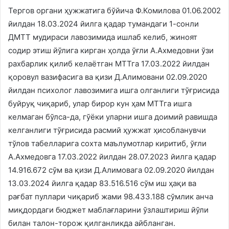
Тергов органи ҳужжатига бўйича Ф.Комилова 01.06.2002
йилдан 18.03.2024 йилга қадар тумандаги 1-сонли
ДМТТ мудираси лавозимида ишлаб келиб, жиноят
содир этиш йўлига кирган ҳолда ўғли А.Ахмедовни ўзи
рахбарлик қилиб келаётган МТТга 17.03.2022 йилдан
қоровул вазифасига ва қизи Д.Алимовани 02.09.2020
йилдан психолог лавозимига ишга олганлиги тўғрисида
буйруқ чиқариб, улар бирор кун ҳам МТТга ишга
келмаган бўлса-да, гўёки уларни ишга доимий равишда
келганлиги тўғрисида расмий ҳужжат ҳисобланувчи
тўлов табелларига сохта маълумотлар киритиб, ўғли
А.Ахмедовга 17.03.2022 йилдан 28.07.2023 йилга қадар
14.916.672 сўм ва қизи Д.Алимовага 02.09.2020 йилдан
13.03.2024 йилга қадар 83.516.516 сўм иш ҳақи ва
рағбат пуллари чиқариб жами 98.433.188 сўмлик анча
миқдордаги бюджет маблағларини ўзлаштириш йўли
билан талон-торож қилганликда айбланган.