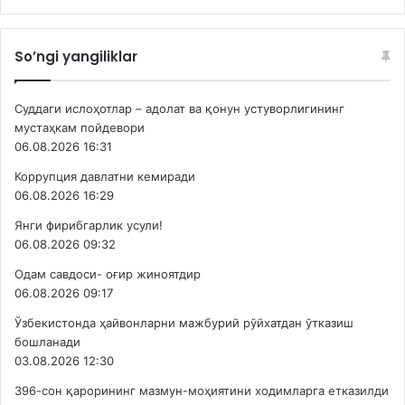
So’ngi yangiliklar
Суддаги ислоҳотлар – адолат ва қонун устуворлигининг
мустаҳкам пойдевори
06.08.2026 16:31
Коррупция давлатни кемиради
06.08.2026 16:29
Янги фирибгарлик усули!
06.08.2026 09:32
Одам савдоси- оғир жиноятдир
06.08.2026 09:17
Ўзбекистонда ҳайвонларни мажбурий рўйхатдан ўтказиш
бошланади
03.08.2026 12:30
396-сон қарорининг мазмун-моҳиятини ходимларга етказилди