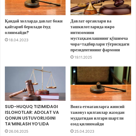
Қандай холларда давлат божи
Давлат органлари ва
қайтариб берилади ёхуд
ташкилотларида ижро
олинмайди?
интизомини
мустаҳкамлашнинг қўшимча
18.04.2023
чора-тадбирлари тўғрисидаги
президентининг фармони
19.11.2025
SUD-HUQUQ TIZIMIDAGI
Вояга етмаганларга жинсий
ISLOHOTLAR: ADOLAT VA
тажовуз қилганлар жазодан
QONUN USTUVORLIGINI
муддатидан илгари шартли
TA’MINLASH YO‘LIDA
озод қилинмайди
26.06.2025
25.04.2023