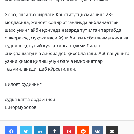
Зеро, янги таҳрирдаги Конститутциямизнинг 28-
моддасида, жиноят содир этганликда айбланаётган
шахс унинг айби қонунда назарда тутилган тартибда
ошкора суд муҳокамаси йўли билан исботланмагунча ва
суднинг қонуний кучга кирган ҳукми билан
аниқланмагунча айбсиз деб ҳисобланади. Айбланувчига
ўзини ҳимоя қилиш учун барча имкониятлар
таъминланади, деб кўрсатилган.
Вилоят судининг
судья катта ёрдамчиси
Б.Нормуродов
LinkedIn
Tumblr
Pinterest
Reddit
VKontakte
Share via Email