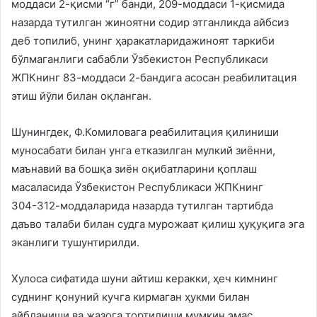
моддаси 2-қисми “г” банди, 209-моддаси 1-қисмида
назарда тутилган жиноятни содир этганликда айбсиз
деб топилиб, унинг ҳаракатларидажиноят таркиби
бўлмаганлиги сабабли Ўзбекистон Республикаси
ЖПКнинг 83-моддаси 2-бандига асосан реабилитация
этиш йўли билан оқланган.
Шунингдек, Ф.Комиловага реабилитация қилиниши
муносабати билан унга етказилган мулкий зиённи,
маънавий ва бошқа зиён оқибатларини қоплаш
масаласида Ўзбекистон Республикаси ЖПКнинг
304-312-моддаларида назарда тутилган тартибда
даъво талаби билан судга мурожаат қилиш ҳуқуқига эга
эканлиги тушунтирилди.
Хулоса сифатида шуни айтиш керакки, ҳеч кимнинг
суднинг қонуний кучга кирмаган ҳукми билан
айбланиши ва жазога тортилиши мумкин эмас.