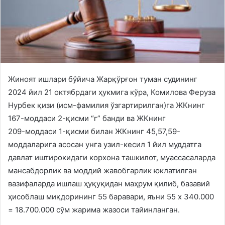
Жиноят ишлари бўйича Жарқўрғон туман судининг
2024 йил 21 октябрдаги ҳукмига кўра, Комилова Феруза
Нурбек қизи (исм-фамилия ўзгартирилган)га ЖКнинг
167-моддаси 2-қисми “г” банди ва ЖКнинг
209-моддаси 1-қисми билан ЖКнинг 45,57,59-
моддаларига асосан унга узил-кесил 1 йил муддатга
давлат иштирокидаги корхона ташкилот, муассасаларда
мансабдорлик ва моддий жавобгарлик юклатилган
вазифаларда ишлаш ҳуқуқидан маҳрум қилиб, базавий
ҳисоблаш миқдорининг 55 баравари, яъни 55 х 340.000
= 18.700.000 сўм жарима жазоси тайинланган.