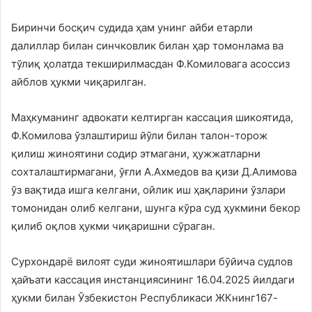
Биринчи босқич судида ҳам унинг айби етарли
далиллар билан синчковлик билан ҳар томонлама ва
тўлиқ ҳолатда текширилмасдан Ф.Комиловага асоссиз
айблов ҳукми чиқарилган.
Маҳкуманинг адвокати келтирган кассация шикоятида,
Ф.Комилова ўзлаштириш йўли билан талон-торож
қилиш жиноятини содир этмагани, ҳужжатларни
сохталаштирмагани, ўғли А.Ахмедов ва қизи Д.Алимова
ўз вақтида ишга келгани, ойлик иш ҳақларини ўзлари
томонидан олиб келгани, шунга кўра суд ҳукмини бекор
қилиб оқлов ҳукми чиқаришни сўраган.
Сурхондарё вилоят суди жиноятишлари бўйича судлов
ҳайъати кассация инстанциясининг 16.04.2025 йилдаги
ҳукми билан Ўзбекистон Республикаси ЖКнинг167-