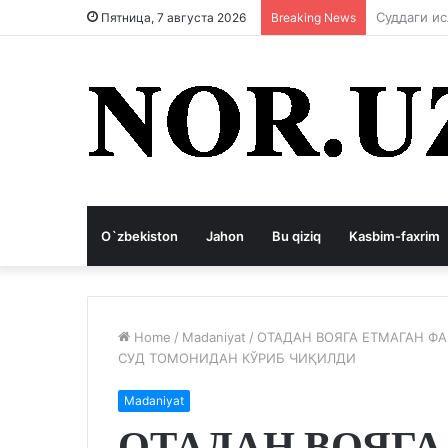
Коррупция
Пятница, 7 августа 2026
Breaking News
O`zbekiston
Jahon
Bu qiziq
Kasbim-faxrim
Home
/
Madaniyat
/
ОТАДАН ВОЯГА ЕТМАГАН Ф
СУД ТОМОНИДАН КЎРИБ ЧИҚИЛДИ
Madaniyat
ОТАДАН ВОЯГА