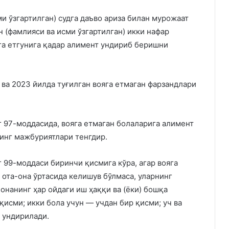
и ўзгартилган) судга даъво ариза билан мурожаат
 (фамлияси ва исми ўзгартилган) икки нафар
га етгунига қадар алимент ундириб беришни
 ва 2023 йилда туғилган вояга етмаган фарзандлари
 97-моддасида, вояга етмаган болаларига алимент
нинг мажбуриятлари тенгдир.
 99-моддаси биринчи қисмига кўра, агар вояга
ота-она ўртасида келишув бўлмаса, уларнинг
онанинг ҳар ойдаги иш ҳаққи ва (ёки) бошқа
қисми; икки бола учун — учдан бир қисми; уч ва
 ундирилади.