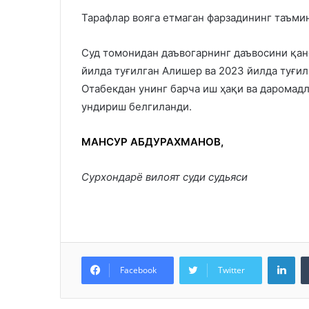
Тарафлар вояга етмаган фарзадининг таъмин
Суд томонидан даъвогарнинг даъвосини қан
йилда туғилган Алишер ва 2023 йилда туғи
Отабекдан унинг барча иш ҳақи ва даромад
ундириш белгиланди.
МАНСУР АБДУРАХМАНОВ,
Сурхондарё вилоят суди судьяси
Lin
Facebook
Twitter