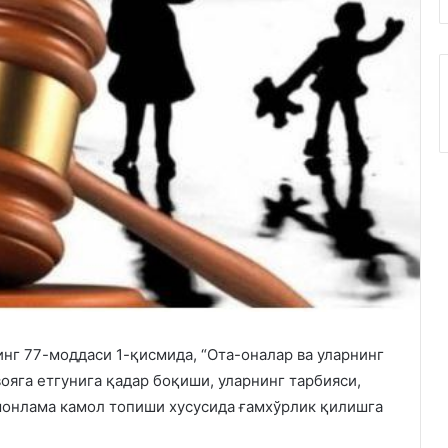
нг 77-моддаси 1-қисмида, “Ота-оналар ва уларнинг
ояга етгунига қадар боқиши, уларнинг тарбияси,
омонлама камол топиши хусусида ғамхўрлик қилишга