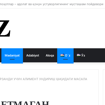
 давлатни кемиради
Madaniyat
Adabiyot
Aloqa
O`z
Ўз
АРЗАНДИ УЧУН АЛИМЕНТ УНДИРИШ ҲАҚИДАГИ МАСАЛА
 ЕТМАГАН