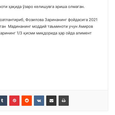
оти ҳақида ўзаро келишувга эриша олмаган.
оатлантириб, Фозилова Заринанинг фойдасига 2021
лган Мадинанинг моддий таъминоти учун Амиров
ларининг 1/3 қисми миқдорида ҳар ойда алимент
kedIn
Tumblr
Pinterest
Reddit
VKontakte
Share via Email
Print