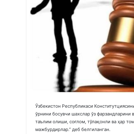
Ўзбекистон Республикаси Конститутциясини
ўрнини босувчи шахслар ўз фарзандларини в
таълим олиши, соғлом, тўлақонли ва ҳар т
мажбурдирлар.” деб белгиланган.