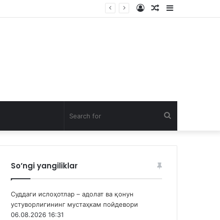
Log
Random
Sidebar
In
Article
Search
for
So’ngi yangiliklar
Суддаги ислоҳотлар – адолат ва қонун
устуворлигининг мустаҳкам пойдевори
06.08.2026 16:31