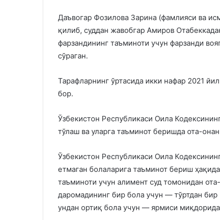
Даъвогар Фозилова Зарина (фамлияси ва исм
қилиб, суддан жавобгар Амиров Отабеккадан
фарзандининг таъминоти учун фарзанди воя
сўраган.
Тарафларнинг ўртасида икки нафар 2021 йил
бор.
Ўзбекистон Республикаси Оила Кодексининг
тўлаш ва уларга таъминот беришда ота-она
Ўзбекистон Республикаси Оила Кодексининг
етмаган болаларига таъминот бериш ҳақида 
таъминоти учун алимент суд томонидан ота-
даромадининг бир бола учун — тўртдан бир 
ундан ортиқ бола учун — ярмиси миқдорида