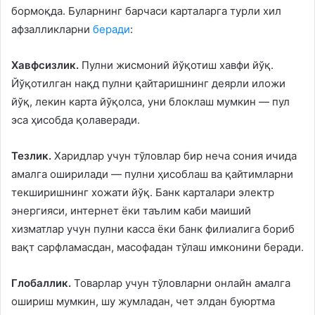
бормоқда. Буларнинг барчаси карталарга турли хил
афзалликларни
беради
:
Хавфсизлик.
Пулни жисмоний йўқотиш хавфи йўқ.
Йўқотилган нақд пулни қайтаришнинг деярли иложи
йўқ, лекин карта йўқолса, уни блоклаш мумкин — пул
эса ҳисобда қолаверади.
Тезлик.
Харидлар учун тўловлар бир неча сония ичида
амалга оширилади — пулни ҳисоблаш ва қайтимларни
текширишнинг хожати йўқ. Банк карталари электр
энергияси, интернет ёки таълим каби маиший
хизматлар учун пулни касса ёки банк филиалига бориб
вақт сарфламасдан, масофадан тўлаш имконини беради.
Глобаллик.
Товарлар учун тўловларни онлайн амалга
ошириш мумкин, шу жумладан, чет элдан буюртма