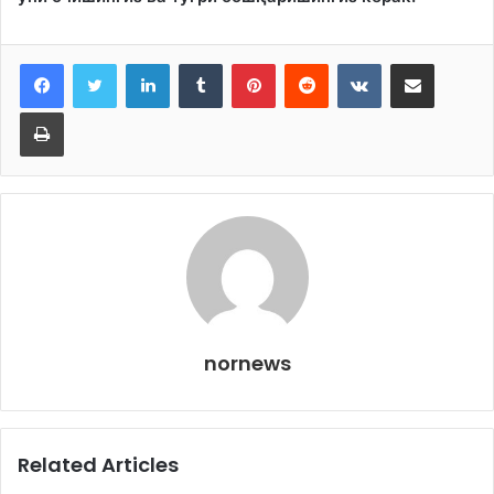
LinkedIn
Tumblr
Pinterest
Reddit
VKontakte
Share via Email
Print
nornews
Related Articles