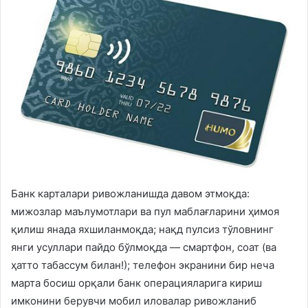
Банк карталари ривожланишда давом этмоқда:
мижозлар маълумотлари ва пул маблағларини ҳимоя
қилиш янада яхшиланмоқда; нақд пулсиз тўловнинг
янги усуллари пайдо бўлмоқда — смартфон, соат (ва
ҳатто табассум билан!); телефон экранини бир неча
марта босиш орқали банк операцияларига кириш
имконини берувчи мобил иловалар ривожланиб