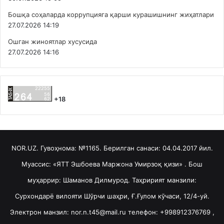
Бошқа соҳаларда коррупцияга қарши курашишнинг жиҳатлари
27.07.2026 14:19
Ошган жиноятлар хусусида
27.07.2026 14:16
+18
NOR.UZ. Гувоҳнома: №1165. Берилган санаси: 04.04.2017 йил.
Муассис: «ЯТТ Эшбоева Маржона Умирзоқ қизи» . Бош
муҳаррир: Шаманов Дилмурод. Таҳририят манзили:
Сурхондарё вилояти Шўрчи шаҳри, Ғ.Ғулом кўчаси, 12/4-уй.
Электрон манзил: nor.n.t45@mail.ru телефон: +998912376769 ,