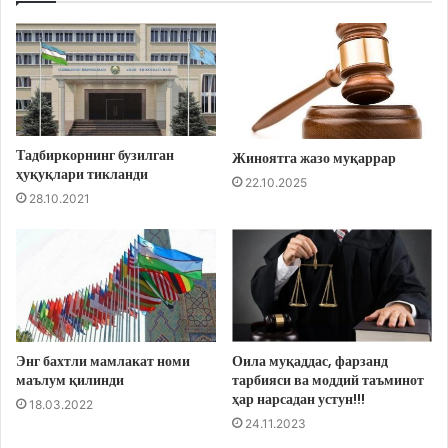
Тадбиркорнинг бузилган
Жиноятга жазо муқаррар
ҳуқуқлари тикланди
22.10.2025
28.10.2021
Энг бахтли мамлакат номи
Оила муқаддас, фарзанд
маълум қилинди
тарбияси ва моддий таъминот
ҳар нарсадан устун!!!
18.03.2022
24.11.2023