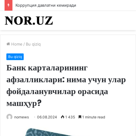
Коррупция давлатни кемиради
Home
/
Bu qiziq
Bu qiziq
Банк карталарининг
афзалликлари: нима учун улар
фойдаланувчилар орасида
машҳур?
nornews
06.08.2024
1 435
1 minute read