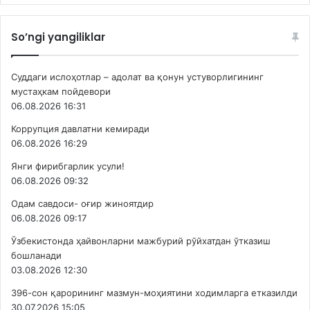
So’ngi yangiliklar
Суддаги ислоҳотлар – адолат ва қонун устуворлигининг
мустаҳкам пойдевори
06.08.2026 16:31
Коррупция давлатни кемиради
06.08.2026 16:29
Янги фирибгарлик усули!
06.08.2026 09:32
Одам савдоси- оғир жиноятдир
06.08.2026 09:17
Ўзбекистонда ҳайвонларни мажбурий рўйхатдан ўтказиш
бошланади
03.08.2026 12:30
396-сон қарорининг мазмун-моҳиятини ходимларга етказилди
30.07.2026 15:05