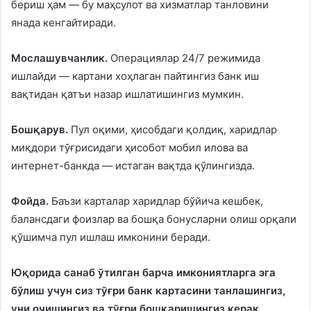
бериш ҳам — бу маҳсулот ва хизматлар танловини
янада кенгайтиради.
Мослашувчанлик.
Операциялар 24/7 режимида
ишлайди — картани хоҳлаган пайтингиз банк иш
вақтидан қатъи назар ишлатишингиз мумкин.
Бошқарув.
Пул оқими, ҳисобдаги қолдиқ, харидлар
миқдори тўғрисидаги ҳисобот мобил илова ва
интернет-банкда — истаган вақтда қўлингизда.
Фойда.
Баъзи карталар харидлар бўйича кешбек,
балансдаги фоизлар ва бошқа бонусларни олиш орқали
қўшимча пул ишлаш имконини беради.
Юқорида санаб ўтилган барча имкониятларга эга
бўлиш учун сиз тўғри банк картасини танлашингиз,
уни очишингиз ва тўғри бошқаришингиз керак.