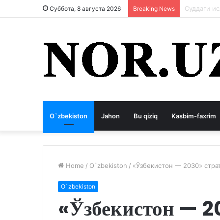
Коррупция
Суббота, 8 августа 2026
Breaking News
O`zbekiston
Jahon
Bu qiziq
Kasbim-faxrim
Home
/
O`zbekiston
/
«Ўзбекистон — 2030» стра
O`zbekiston
«Ўзбекистон — 2