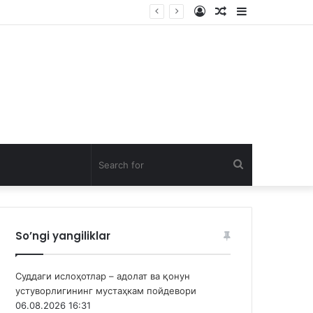
Log
Random
Sidebar
In
Article
Search
for
So’ngi yangiliklar
Суддаги ислоҳотлар – адолат ва қонун
устуворлигининг мустаҳкам пойдевори
06.08.2026 16:31