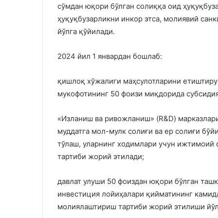
сўмдан юқори бўлган солиққа оид ҳуқуқбуза
ҳуқуқбузарликни инкор этса, молиявий сан
йўлга қўйилади.
2024 йил 1 январдан бошлаб:
қишлоқ хўжалиги маҳсулотларини етиштирув
мукофотининг 50 фоизи миқдорида субсидия
«Изланиш ва ривожланиш» (R&D) марказлари
муддатга мол-мулк солиғи ва ер солиғи бўй
тўлаш, уларнинг ходимлари учун ижтимоий 
тартиби жорий этилади;
давлат улуши 50 фоиздан юқори бўлган таш
инвестиция лойиҳалари қийматининг камид
молиялаштириш тартиби жорий этилиши йўл