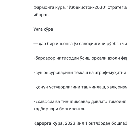
Фармонга кўра, “Ўзбекистон-2030” стратеги
иборат.
Унга кўра
— ҳар бир инсонга ўз салоҳиятини рўёбга ч
-барқарор иқтисодий ўсиш орқали аҳоли ф
-сув ресурсларини тежаш ва атроф-муҳитни
-қонун устуворлигини таъминлаш, халқ хиз
-«хавфсиз ва тинчликсевар давлат» тамойил
тадбирлари белгиланган.
Қарорга кўра
,
2023 йил 1 октябрдан бошла