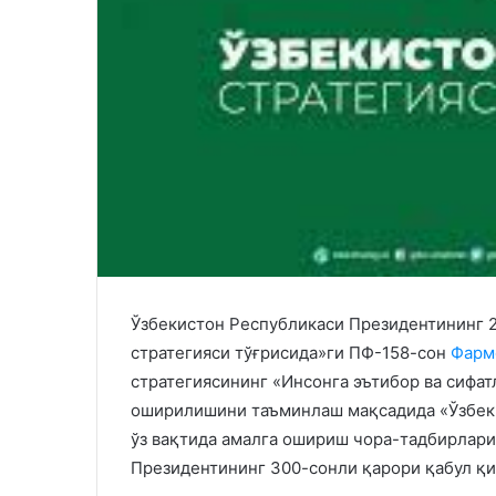
Ўзбекистон Республикаси Президентининг 2
стратегияси тўғрисида»ги ПФ-158-сон
Фарм
стратегиясининг «Инсонга эътибор ва сифат
оширилишини таъминлаш мақсадида «Ўзбекис
ўз вақтида амалга ошириш чора-тадбирлари
Президентининг 300-сонли қарори қабул қи