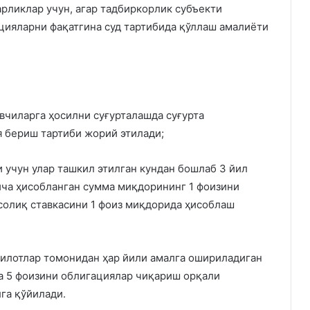
рликлар учун, агар тадбиркорлик субъекти
кцияларни фақатгина суд тартибида қўллаш амалиёти
чиларга ҳосилни суғурталашда суғурта
 бериш тартиби жорий этилади;
 учун улар ташкил этилган кундан бошлаб 3 йил
ича ҳисобланган сумма миқдорининг 1 фоизини
солиқ ставкасини 1 фоиз миқдорида ҳисоблаш
килотлар томонидан ҳар йили амалга ошириладиган
а 5 фоизини облигациялар чиқариш орқали
га қўйилади.