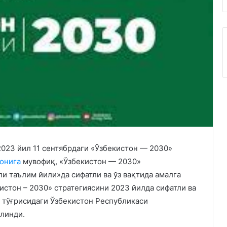
023 йил 11 сентябрдаги «Ўзбекистон — 2030»
онига
мувофиқ, «Ўзбекистон — 2030»
ли таълим йили»да сифатли ва ўз вақтида амалга
тон – 2030» стратегиясини 2023 йилда сифатли ва
 тўғрисидаги Ўзбекистон Республикаси
линди.