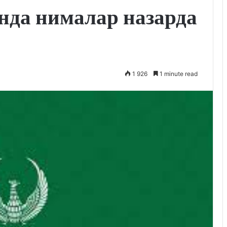
нда нималар назарда
1 926
1 minute read