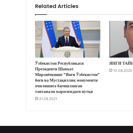
Related Articles
Ўзбекистон Республикаси
ЯНГИ ТАЙ
Президенти Шавкат
10.08.2020
Мирзиёевнинг “Янги Ўзбекистон”
боғи ва Мустақиллик монументи
очилишига бағишланган
тантанали маросимдаги нутқи
31.08.2021