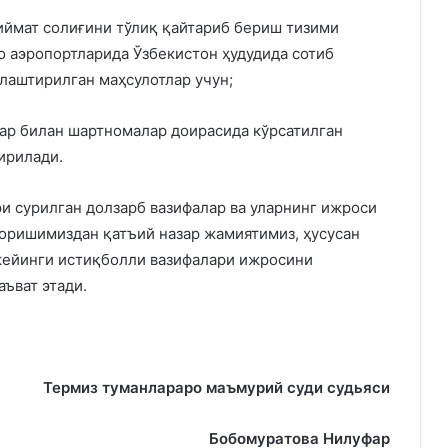
иймат солиғини тўлиқ қайтариб бериш тизими
 аэропортларида Ўзбекистон ҳудудида сотиб
йлаштирилган маҳсулотлар учун;
ар билан шартномалар доирасида кўрсатилган
ирилади.
ри сурилган долзарб вазифалар ва уларнинг ижроси
боришимиздан қатъий назар жамиятимиз, ҳусусан
кейинги истиқболли вазифалари ижросини
аъват этади.
Термиз туманлараро маъмурий суди судьяси
Бобомуратова Нилуфар