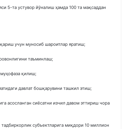
яси 5-та устувор йўналиш ҳамда 100 та мақсаддан
иқариш учун муносиб шароитлар яратиш;
аровонлигини таъминлаш;
 муҳофаза қилиш;
матидаги давлат бошқарувини ташкил этиш;
ига асосланган сиёсатни изчил давом эттириш чора
б тадбиркорлик субъектларига миқдори 10 миллион