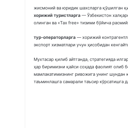
жисмоний ва юридик шахсларга қўшилган қ
хорижий туристларга
— Ўзбекистон халқаро
олинган ва «Tax free» тизими бўйича расми
тур-операторларга
— хорижий контрагентл
экспорт хизматлари учун ҳисобидан кенгайт
Мухтасар қилиб айтганда, стратегияда илга
ҳар биримизни қайси соҳада фаолият олиб 
мамлакатимизнинг ривожига унинг шундан 
таъминлашга самарали таъсир кўрсатишга д