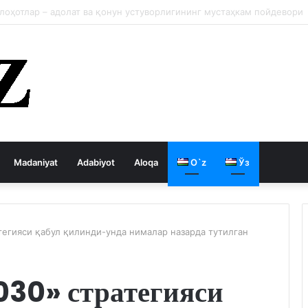
 давлатни кемиради
Madaniyat
Adabiyot
Aloqa
O`z
Ўз
тегияси қабул қилинди-унда нималар назарда тутилган
030» стратегияси