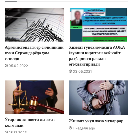
Афғонистондаги ер силкиниши
Хизмат гувоҳномасига AОКA
кучи Сурхондарёда ҳам
ёзувини киритган веб-сайт
сезилди
раҳбарияти расман
огоҳлантирилди
05.02.2022
03.05.2021
Ўғирлик жинояти жазосиз
Жиноят учун жазо муқаррар
қолмайди
1 неделя ago
28.12.2023