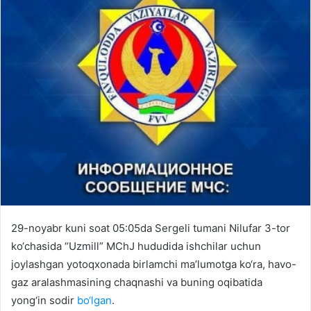
29-noyabr kuni soat 05:05da Sergeli tumani Nilufar 3-tor
ko‘chasida “Uzmill” MChJ hududida ishchilar uchun
joylashgan yotoqxonada birlamchi ma’lumotga ko‘ra, havo-
gaz aralashmasining chaqnashi va buning oqibatida
yong‘in sodir
bo‘lgan
.