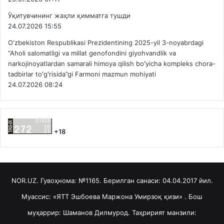
Ўқитувчининг жаҳли қимматга тушди
24.07.2026 15:55
O‘zbekiston Respublikasi Prezidentining 2025-yil 3-noyabrdagi
“Aholi salomatligi va millat genofondini giyohvandlik va
narkojinoyatlardan samarali himoya qilish boʻyicha kompleks chora-
tadbirlar toʻgʻrisida”gi Farmoni mazmun mohiyati
24.07.2026 08:24
+18
NOR.UZ. Гувоҳнома: №1165. Берилган санаси: 04.04.2017 йил.
Муассис: «ЯТТ Эшбоева Маржона Умирзоқ қизи» . Бош
муҳаррир: Шаманов Дилмурод. Таҳририят манзили: