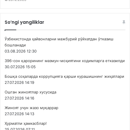
So’ngi yangiliklar
Ўзбекистонда ҳайвонларни мажбурий рўйхатдан ўтказиш
бошланади
03.08.2026 12:30
396-сон қарорининг мазмун-моҳиятини ходимларга етказилди
30.07.2026 15:05
Бошқа соҳаларда коррупцияга қарши курашишнинг жиҳатлари
27.07.2026 14:19
Ошган жиноятлар хусусида
27.07.2026 14:16
Жиноят учун жазо муқаррар
27.07.2026 14:13
Ҳурматли ҳамкасблар!
25.07.2026 07:11