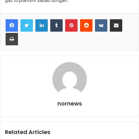
gaz to‘planishi sabab bo‘lgan.
LinkedIn
Tumblr
Pinterest
Reddit
VKontakte
Share via Email
Print
nornews
Related Articles