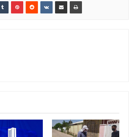
kedIn
Tumblr
Pinterest
Reddit
VKontakte
Share via Email
Print