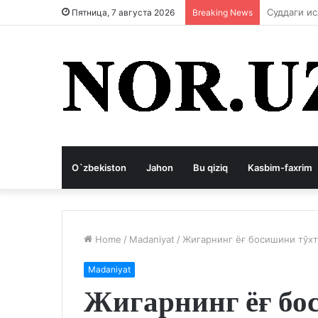
Коррупция
Пятница, 7 августа 2026
Breaking News
O`zbekiston
Jahon
Bu qiziq
Kasbim-faxrim
Home
/
Madaniyat
/
Жигарнинг ёғ босишини тўх
Madaniyat
Жигарнинг ёғ бо