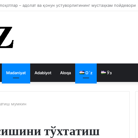
 давлатни кемиради
Madaniyat
Adabiyot
Aloqa
O`z
Ўз
татиш мумкин
сишини тўхтатиш