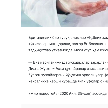
Британиялик бир гуруҳ олимлар АҚШлик ҳа
тўқималарнинг қариши, жигар ёғ босишини
тадқиқотлар ўтказмоқда. Икки усул ҳам ижо
— Биз қариганимизда ҳужайралар зарарлани
Диана Журж. – Эски ҳужайралар заифлашиши
бўлган ҳужайларани йўқотиш орқали улар ф
кексаликка қарши курашда янги уфқлар очи
«Мир новостей» (2020 йил, 35-сон) асосида