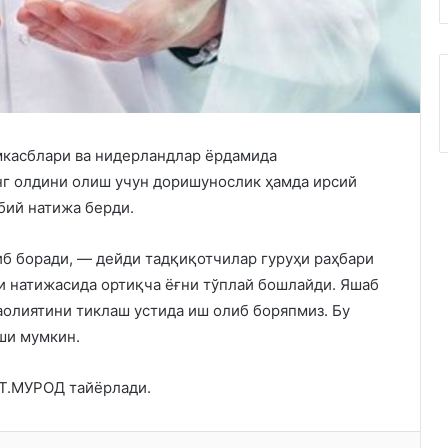
мкасблари ва нидерландлар ёрдамида
нг олдини олиш учун доришунослик ҳамда ирсий
бий натижа берди.
б боради, — дейди тадқиқотчилар гуруҳи раҳбари
 натижасида ортиқча ёғни тўплай бошлайди. Яшаб
аолиятини тиклаш устида иш олиб боряпмиз. Бу
ши мумкин.
 Т.МУРОД тайёрлади.