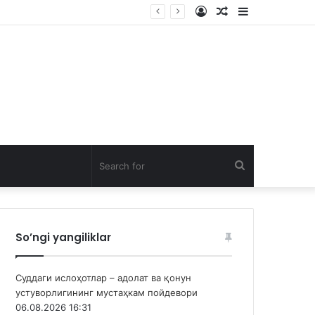
Log
Random
Sidebar
In
Article
Search
for
So’ngi yangiliklar
Суддаги ислоҳотлар – адолат ва қонун
устуворлигининг мустаҳкам пойдевори
06.08.2026 16:31