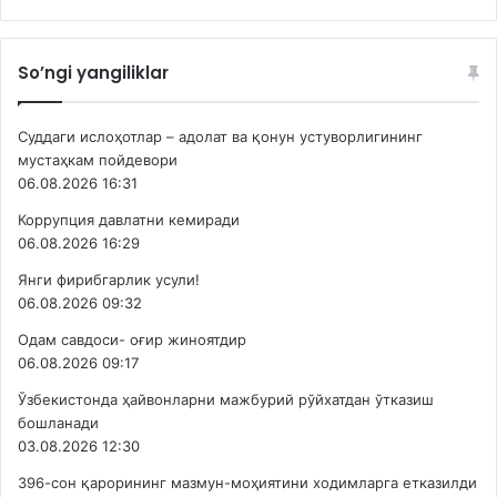
So’ngi yangiliklar
Суддаги ислоҳотлар – адолат ва қонун устуворлигининг
мустаҳкам пойдевори
06.08.2026 16:31
Коррупция давлатни кемиради
06.08.2026 16:29
Янги фирибгарлик усули!
06.08.2026 09:32
Одам савдоси- оғир жиноятдир
06.08.2026 09:17
Ўзбекистонда ҳайвонларни мажбурий рўйхатдан ўтказиш
бошланади
03.08.2026 12:30
396-сон қарорининг мазмун-моҳиятини ходимларга етказилди