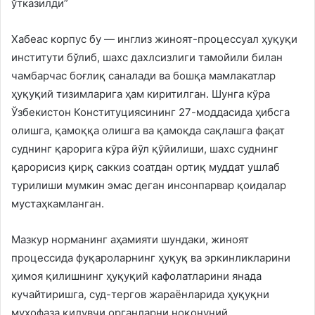
ўтказилди”
Хабеас корпус бу — инглиз жиноят-процессуал ҳуқуқи
институти бўлиб, шахс дахлсизлиги тамойили билан
чамбарчас боғлиқ саналади ва бошқа мамлакатлар
ҳуқуқий тизимларига ҳам киритилган. Шунга кўра
Ўзбекистон Конституциясининг 27-моддасида ҳибсга
олишга, қамоққа олишга ва қамоқда сақлашга фақат
суднинг қарорига кўра йўл қўйилиши, шахс суднинг
қарорисиз қирқ саккиз соатдан ортиқ муддат ушлаб
турилиши мумкин эмас деган инсонпарвар қоидалар
мустаҳкамланган.
Мазкур норманинг аҳамияти шундаки, жиноят
процессида фуқароларнинг ҳуқуқ ва эркинликларини
ҳимоя қилишнинг ҳуқуқий кафолатларини янада
кучайтиришга, суд-тергов жараёнларида ҳуқуқни
муҳофаза қилувчи органларни ноқонуний