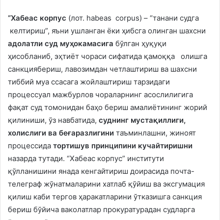
“Хабеас корпус
(лот. hаbeаs соrрus) – “танани судга
келтириш”, яъни ушланган ёки ҳибсга олинган шахсни
адолатли суд муҳокамасига
бўлган ҳуқуқи
ҳисобланиб, эҳтиёт чораси сифатида қамоққа олишга
санкциябериш, лавозимдан четлаштириш ва шахсни
тиббий муа ссасага жойлаштириш тарзидаги
процессуал мажбурлов чораларнинг асослилигига
фақат суд томонидан баҳо бериш амалиётининг жорий
қилиниши, ўз навбатида,
суднинг мустақиллиги,
холислиги ва беғаразлигини
таъминлашни, жиноят
процессида
тортишув принципини кучайтиришни
назарда тутади. “Хабеас корпус” институти
қўлланишини янада кенгайтириш доирасида почта-
телеграф жўнатмаларини хатлаб қўйиш ва эксгумация
қилиш каби тергов ҳаракатларини ўтказишга санкция
бериш бўйича ваколатлар прокуратурадан судларга