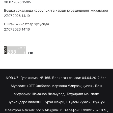
30.07.2026 15:05
Бошқа соҳаларда коррупцияга қарши курашишнинг жиҳатлари
27.07.2026 14:19
Ошган жиноятлар хусусида
27.07.2026 14:16
+18
NOR.UZ. Гувоҳнома: №1165. Берилган санаси: 04.04.2017 йил.
Муассис: «ЯТТ Эшбоева Маржона Умирзоқ қизи» . Бош
муҳаррир: Шаманов Дилмурод. Таҳририят манзили:
Сурхондарё вилояти Шўрчи шаҳри, Ғ.Ғулом кўчаси, 12/4-уй.
Электрон манзил: nor.n.t45@mail.ru телефон: +998912376769 ,