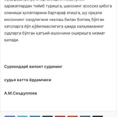
ҳаракатлардан тийиб туришга, шахснинг асоссиз ҳибсга
олиниши ҳолатларини бартараф этишга, шу орқали
инсоннинг озодлигини чеклаш билан боғлиқ бўлган
хатоларга йўл қўйилмаслигига ҳамда халқимизнинг
судларга бўлган қатъий ишончини оширишга хизмат
қилади.
Сурхондарё вилоят судининг
судья катта ёрдамчиси
А.М.Саъдуллоев
LinkedIn
Tumblr
Pinterest
Reddit
VKontakte
Share via Email