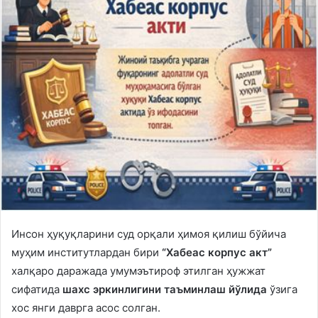
Инсон ҳуқуқларини суд орқали ҳимоя қилиш бўйича
муҳим институтлардан бири
“Хабеас корпус акт”
халқаро даражада умумэътироф этилган ҳужжат
сифатида
шахс эркинлигини таъминлаш йўлида
ўзига
хос янги даврга асос солган.