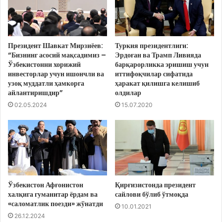
Президент Шавкат Мирзиёев:
Туркия президентлиги:
“Бизнинг асосий мақсадимиз –
Эрдоған ва Трамп Ливияда
Ўзбекистонни хорижий
барқарорликка эришиш учун
инвесторлар учун ишончли ва
иттифоқчилар сифатида
узоқ муддатли ҳамкорга
ҳаракат қилишга келишиб
айлантиришдир”
олдилар
02.05.2024
15.07.2020
Ўзбекистон Афғонистон
Қирғизистонда президент
халқига гуманитар ёрдам ва
сайлови бўлиб ўтмоқда
«саломатлик поезди» жўнатди
10.01.2021
26.12.2024