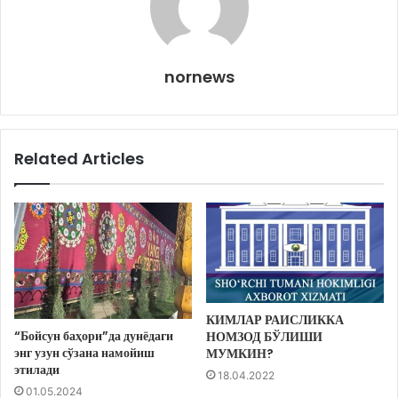
nornews
Related Articles
КИМЛАР РАИСЛИККА
“Бойсун баҳори”да дунёдаги
НОМЗОД БЎЛИШИ
энг узун сўзана намойиш
МУМКИН?
этилади
18.04.2022
01.05.2024