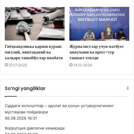
Гиёҳвандликка қарши кураш:
Журналистлар учун матбуот
миллий, минтақавий ва
анжумани ва пресс-тур
халқаро ташаббуслар ижобати
ташкил этилди
21.07.2025
14.10.2024
So’ngi yangiliklar
Суддаги ислоҳотлар – адолат ва қонун устуворлигининг
мустаҳкам пойдевори
06.08.2026 16:31
Коррупция давлатни кемиради