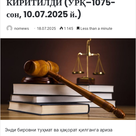
КИРИТИЛДИ (ЎРҚ–1075-
сон, 10.07.2025 й.)
nornews
18.07.2025
1 145
Less than a minute
Энди бировни туҳмат ва ҳақорат қилганга ариза