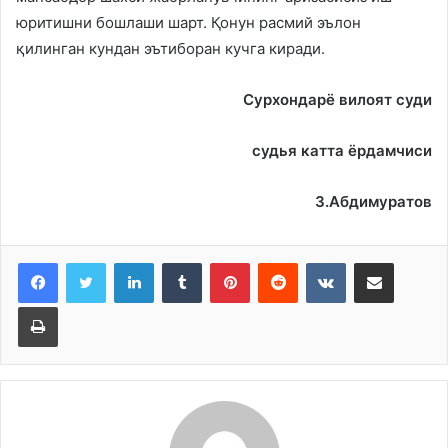
юритишни бошлаши шарт. Қонун расмий эълон
қилинган кундан эътиборан кучга киради.
Сурхондарё вилоят суди
судья катта ёрдамчиси
З.Абдимуратов
LinkedIn
Tumblr
Pinterest
Reddit
VKontakte
Share via Email
Print