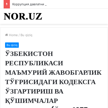
Коррупция давлатни кемиради
Home
/
Bu qiziq
Bu qiziq
ЎЗБЕКИСТОН
РЕСПУБЛИКАСИ
МАЪМУРИЙ ЖАВОБГАРЛИК
ТЎҒРИСИДАГИ КОДЕКСГА
ЎЗГАРТИРИШ ВА
ҚЎШИМЧАЛАР