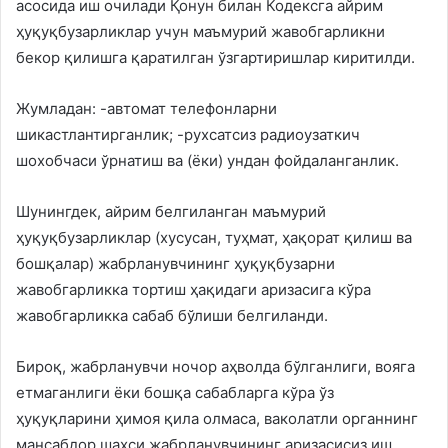
асосида иш очилади Қонун билан Кодексга айрим
ҳуқуқбузарликлар учун маъмурий жавобгарликни
бекор қилишга қаратилган ўзгартиришлар киритилди.
Жумладан: -автомат телефонларни
шикастлантирганлик; -рухсатсиз радиоузаткич
шохобчаси ўрнатиш ва (ёки) ундан фойдаланганлик.
Шунингдек, айрим белгиланган маъмурий
ҳуқуқбузарликлар (хусусан, туҳмат, ҳақорат қилиш ва
бошқалар) жабрланувчининг ҳуқуқбузарни
жавобгарликка тортиш ҳақидаги аризасига кўра
жавобгарликка сабаб бўлиши белгиланди.
Бироқ, жабрланувчи ночор аҳволда бўлганлиги, вояга
етмаганлиги ёки бошқа сабабларга кўра ўз
ҳуқуқларини ҳимоя қила олмаса, ваколатли органнинг
мансабдор шахси жабрланувчининг аризасисиз иш