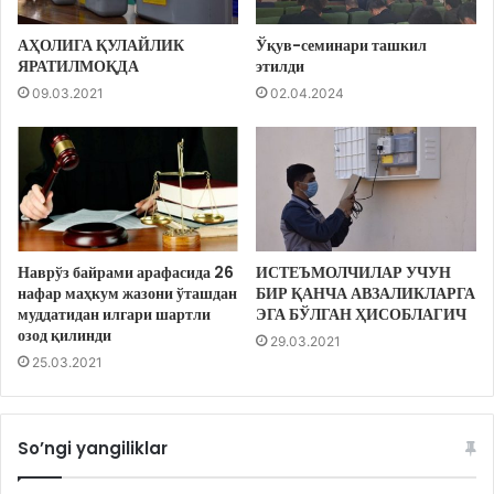
АҲОЛИГА ҚУЛАЙЛИК
Ўқув-семинари ташкил
ЯРАТИЛМОҚДА
этилди
09.03.2021
02.04.2024
Наврўз байрами арафасида 26
ИСТЕЪМОЛЧИЛАР УЧУН
нафар маҳкум жазони ўташдан
БИР ҚАНЧА АВЗАЛИКЛАРГА
муддатидан илгари шартли
ЭГА БЎЛГАН ҲИСОБЛАГИЧ
озод қилинди
29.03.2021
25.03.2021
So’ngi yangiliklar