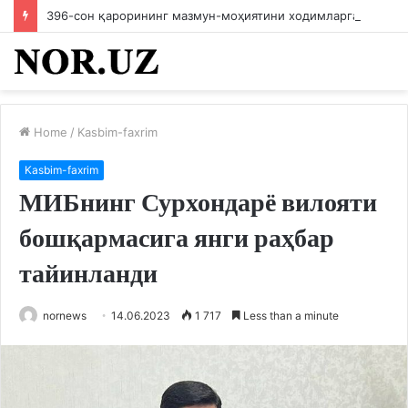
396-сон қарорининг мазмун-моҳиятини ходимларга етказилди
Home
/
Kasbim-faxrim
Kasbim-faxrim
МИБнинг Сурхондарё вилояти
бошқармасига янги раҳбар
тайинланди
nornews
14.06.2023
1 717
Less than a minute