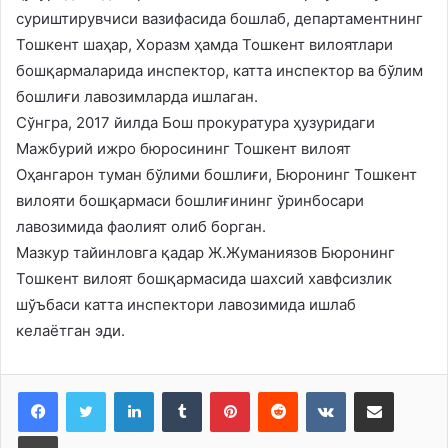
суриштирувчиси вазифасида бошлаб, департаментнинг
Тошкент шаҳар, Хоразм ҳамда Тошкент вилоятлари
бошқармаларида инспектор, катта инспектор ва бўлим
бошлиғи лавозимларда ишлаган.
Сўнгра, 2017 йилда Бош прокуратура ҳузуридаги
Мажбурий ижро бюросининг Тошкент вилоят
Оҳангарон туман бўлими бошлиғи, Бюронинг Тошкент
вилояти бошқармаси бошлиғининг ўринбосари
лавозимида фаолият олиб борган.
Мазкур тайинловга қадар Ж.Жуманиязов Бюронинг
Тошкент вилоят бошқармасида шахсий хавфсизлик
шўъбаси катта инспектори лавозимида ишлаб
келаётган эди.
LinkedIn
Tumblr
Pinterest
Reddit
VKontakte
Share via Email
Print