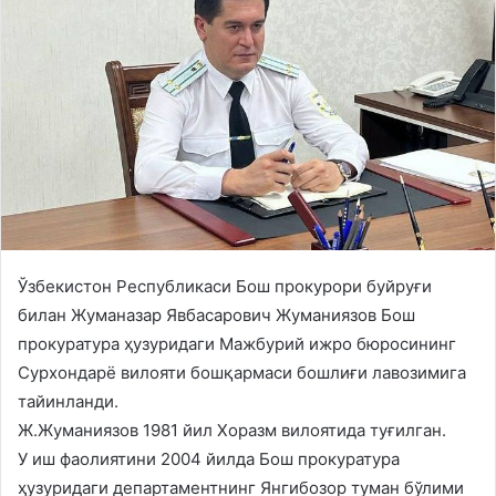
Ўзбекистон Республикаси Бош прокурори буйруғи
билан Жуманазар Явбасарович Жуманиязов Бош
прокуратура ҳузуридаги Мажбурий ижро бюросининг
Сурхондарё вилояти бошқармаси бошлиғи лавозимига
тайинланди.
Ж.Жуманиязов 1981 йил Хоразм вилоятида туғилган.
У иш фаолиятини 2004 йилда Бош прокуратура
ҳузуридаги департаментнинг Янгибозор туман бўлими