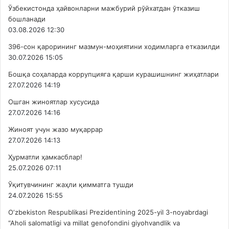
Ўзбекистонда ҳайвонларни мажбурий рўйхатдан ўтказиш
бошланади
03.08.2026 12:30
396-сон қарорининг мазмун-моҳиятини ходимларга етказилди
30.07.2026 15:05
Бошқа соҳаларда коррупцияга қарши курашишнинг жиҳатлари
27.07.2026 14:19
Ошган жиноятлар хусусида
27.07.2026 14:16
Жиноят учун жазо муқаррар
27.07.2026 14:13
Ҳурматли ҳамкасблар!
25.07.2026 07:11
Ўқитувчининг жаҳли қимматга тушди
24.07.2026 15:55
O‘zbekiston Respublikasi Prezidentining 2025-yil 3-noyabrdagi
“Aholi salomatligi va millat genofondini giyohvandlik va