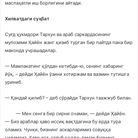
маслаҳатли иш борлигини айтади.
Хилватдаги суҳбат
Суғд ҳукмдори Тархун ва араб саркардасининг
мулозими Ҳайён жанг қизиб турган бир пайтда пана бир
маконда учрашадилар.
— Мамлакатинг қўлдан кетибди-ю, сенинг хабаринг
йўқ, – дейди Ҳайён ўзини хотиржам ва вазмин тутишга
уриниб.
— Қандай қилиб? – деб сўрайди Тархун таажжуб билан.
— Мен сенга бир сирни очаман, — дейди Ҳайён.
— Биз араблар ҳаво иссиқ вақтдагина бу ерда тура
оламиз. Чунки, бизнинг аскарларимиз совуққа
чидамсиз. Ҳаво эса, совуб қолди, демак бизнинг