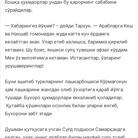
бошқа ҳукмдорлар ундан бу қарорнинг сабабини
сўрайдилар.
— Хабарингиз йўқми? – дейди Тархун. — Арабларга Кеш
ва Нахшаб томонидан жуда катта куч ёрдамга
келаётган экан. Улар етиб келишса, баримиз қирилиб
кетамиз. Шу боис, яхшиси сулҳ тузишни афзал кўрдим.
Мен ўз вилоятимга кетаман. Истасанглар, ўзларинг
урушаверинглар!
Буни эшитиб туркларнинг лашкарбошиси Кўрмағонун
ҳам лашкарини жангдан олиб ўз юртига қараб йўлга
тушади. Бухоро ҳукмдорлари яккаланиб қоладилар.
Қутайба қўшинлари осонлик билан уларни енгиб,
Бухорони забт этади.
Душман қутқусига учган Суғд подшоси Самарқандга
келгач, халқ унинг араблар билан махфий сулҳ тузиб,