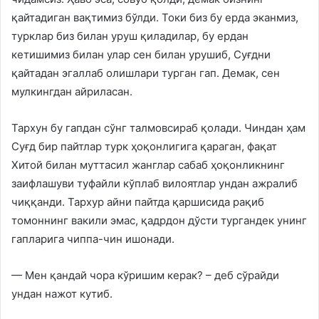
қайтадиган вақтимиз бўлди. Токи биз бу ерда эканмиз,
турклар биз билан уруш қиладилар, бу ердан
кетишимиз билан улар сен билан урушиб, Суғдни
қайтадан эгаллаб олишлари турган гап. Демак, сен
мулкингдан айриласан.
Тархун бу гапдан сўнг талмовсираб қолади. Чиндан ҳам
Суғд бир пайтлар турк ҳоқонлигига қараган, фақат
Хитой билан муттасил жанглар сабаб ҳоқонликнинг
заифлашуви туфайли кўплаб вилоятлар ундан ажралиб
чиққанди. Тархур айни пайтда қаршисида рақиб
томоннинг вакили эмас, қадрдон дўсти тургандек унинг
гапларига чиппа-чин ишонади.
— Мен қандай чора кўришим керак? – деб сўрайди
ундан нажот кутиб.