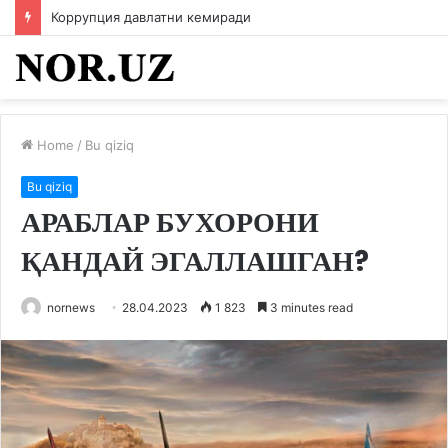
Коррупция давлатни кемиради
Home
/
Bu qiziq
Bu qiziq
АРАБЛАР БУХОРОНИ
ҚАНДАЙ ЭГАЛЛАШГАН?
nornews
28.04.2023
1 823
3 minutes read