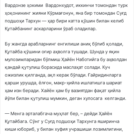
Вардонзе ҳокими Вардонхудот, иккинчи томондан турк
ҳоқонининг жияни Кўрмағонун, яна бир томондан Суғд
подшоҳи Тархун — ҳар бири катта қўшин билан келиб
Қутайбанинг аскарларини ўраб оладилар.
Бу жангда арабларнинг енгилиши аниқ бўлиб қолади,
Қутайба қўшини оғир аҳволга тушади. Шунда у яқин
мулозимларидан бўлмиш Ҳайён Наботийга бу аҳволдан
қандай қутулиш борасида маслаҳат солади. Куч
ожизлик қилганда, ақл керак бўлади. Ғайридинларга
қарши урушда, ёлғон, макр-ҳийла ишлатишга шариат
ҳам изн беради. Хайён ҳам бу вазиятдан фақат ҳийла
йўли билан қутулиш мумкин, деган хулосага келганди.
— Менга эрталабгача муҳлат бер, – дейди Ҳайён
Қутайбага. Сўнг у Суғд подшоҳи Тархунга яширинча
киши юбориб, у билан хуфия учрашиши лозимлигини,