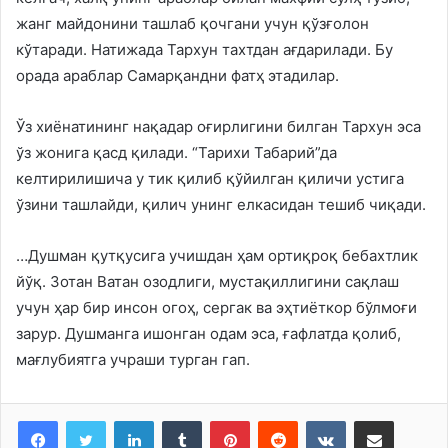
жанг майдонини ташлаб қочгани учун қўзғолон
кўтаради. Натижада Тархун тахтдан ағдарилади. Бу
орада араблар Самарқандни фатҳ этадилар.
Ўз хиёнатининг нақадар оғирлигини билган Тархун эса
ўз жонига қасд қилади. “Тарихи Табарий”да
келтирилишича у тик қилиб қўйилган қиличи устига
ўзини ташлайди, қилич унинг елкасидан тешиб чиқади.
…Душман қутқусига учишдан ҳам ортиқроқ бебахтлик
йўқ. Зотан Ватан озодлиги, мустақиллигини сақлаш
учун ҳар бир инсон огоҳ, сергак ва эҳтиёткор бўлмоғи
зарур. Душманга ишонган одам эса, ғафлатда қолиб,
мағлубиятга учраши турган гап.
LinkedIn
Tumblr
Pinterest
Reddit
VKontakte
Share via Email