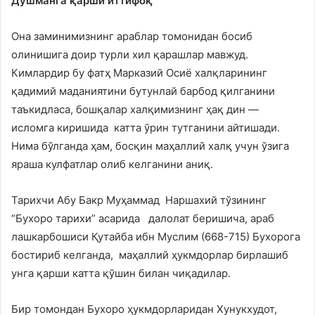
Душманга қарши иттифоқ
Она заминимизнинг араблар томонидан босиб
олинишига доир турли хил қарашлар мавжуд.
Кимлардир бу фатҳ Марказий Осиё халқларининг
қадимий маданиятини бутунлай барбод қилганини
таъкидласа, бошқалар халқимизнинг ҳақ дин —
исломга киришида катта ўрин тутганини айтишади.
Нима бўлганда ҳам, босқин маҳаллий халқ учун ўзига
яраша кулфатлар олиб келганини аниқ.
Тарихчи Абу Бакр Муҳаммад Наршахий тўзининг
“Бухоро тарихи” асарида далолат беришича, араб
лашкарбошиси Қутайба ибн Муслим (668-715) Бухорога
бостириб келганда, маҳаллий ҳукмдорлар бирлашиб
унга қарши катта қўшин билан чиқадилар.
Бир томондан Бухоро ҳукмдорларидан Хунукхудот,