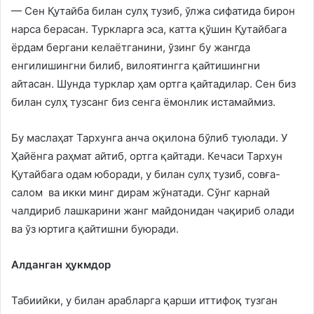
— Сен Қутайба билан сулҳ тузиб, ўлжа сифатида бирон
нарса берасан. Туркларга эса, катта қўшин Қутайбага
ёрдам бергани келаётганини, ўзинг бу жангда
енгилишингни билиб, вилоятингга қайтишингни
айтасан. Шунда турклар ҳам ортга қайтадилар. Сен биз
билан сулҳ тузсанг биз сенга ёмонлик истамаймиз.
Бу маслаҳат Тархунга анча оқилона бўлиб туюлади. У
Ҳайёнга раҳмат айтиб, ортга қайтади. Кечаси Тархун
Қутайбага одам юборади, у билан сулҳ тузиб, совға-
салом ва икки минг дирам жўнатади. Сўнг карнай
чалдириб лашкарини жанг майдонидан чақириб олади
ва ўз юртига қайтишни буюради.
Алданган ҳукмдор
Табиийки, у билан арабларга қарши иттифоқ тузган