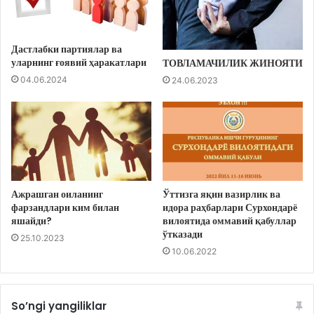
Дастлабки партиялар ва
уларнинг ғоявий ҳаракатлари
ТОВЛАМАЧИЛИК ЖИНОЯТИ
04.06.2024
24.06.2023
Ажрашган оиланинг
Ўттизга яқин вазирлик ва
фарзандлари ким билан
идора раҳбарлари Сурхондарё
яшайди?
вилоятида оммавий қабуллар
ўтказади
25.10.2023
10.06.2022
So’ngi yangiliklar