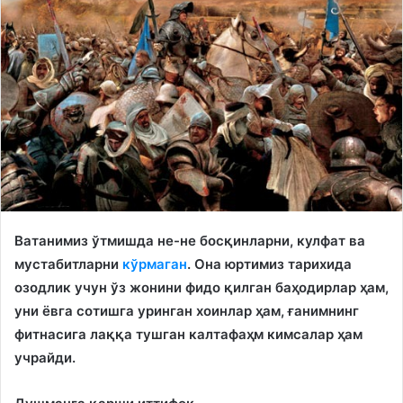
Ватанимиз ўтмишда не-не босқинларни, кулфат ва
мустабитларни
кўрмаган
. Она юртимиз тарихида
озодлик учун ўз жонини фидо қилган баҳодирлар ҳам,
уни ёвга сотишга уринган хоинлар ҳам, ғанимнинг
фитнасига лаққа тушган калтафаҳм кимсалар ҳам
учрайди.