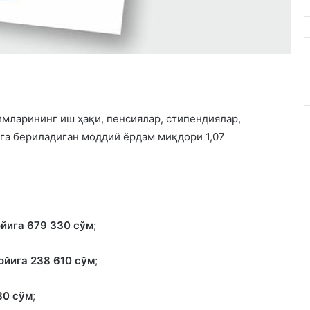
мларининг иш ҳақи, пенсиялар, стипендиялар,
га бериладиган моддий ёрдам миқдори 1,07
ойига 679 330 сўм
;
ойига 238 610 сўм
;
80 сўм
;