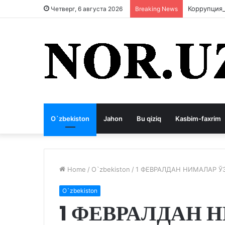
Коррупция
Четверг, 6 августа 2026
Breaking News
O`zbekiston
Jahon
Bu qiziq
Kasbim-faxrim
Home
/
O`zbekiston
/
1 ФЕВРАЛДАН НИМАЛАР Ў
O`zbekiston
1 ФЕВРАЛДАН 