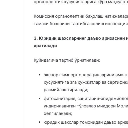
органолептик хусусиятларига кўра маҳсуло
Комиссия органолептик баҳолаш натижалари
тамаки бозорини тартибга солиш инспекция
3. Юридик шахсларнинг даъво аризасини 
яратилади
Қуйидагича тартиб ўрнатилади:
экспорт-импорт операцияларини амалг
хусусиятига эга ҳужжатлар ва сертифик
расмийлаштирилади;
фитосанитария, санитария-эпидемиолог
ундириладиган тўловлар миқдори Моли
белгиланади;
юридик шахслар томонидан даъво ариза