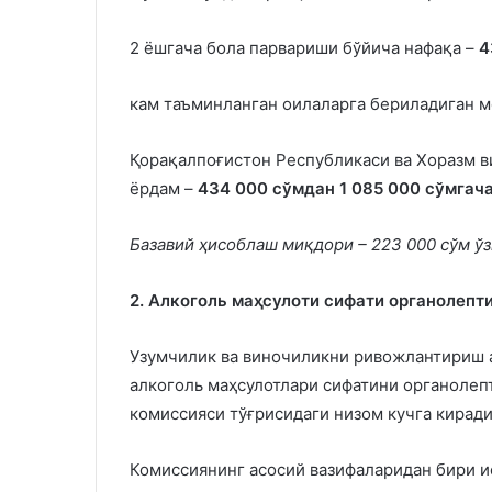
2 ёшгача бола парвариши бўйича нафақа –
4
кам таъминланган оилаларга бериладиган 
Қорақалпоғистон Республикаси ва Хоразм в
ёрдам –
434 000 сўмдан 1 085 000 сўмгача
Базавий ҳисоблаш миқдори – 223 000 сўм ў
2. Алкоголь маҳсулоти сифати органолепт
Узумчилик ва виночиликни ривожлантириш а
алкоголь маҳсулотлари сифатини органолеп
комиссияси тўғрисидаги низом кучга киради
Комиссиянинг асосий вазифаларидан бири и