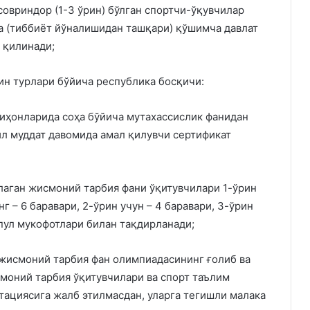
совриндор (1-3 ўрин) бўлган спортчи-ўқувчилар
 (тиббиёт йўналишидан ташқари) қўшимча давлат
 қилинади;
ин турлари бўйича республика босқичи:
тиҳонларида соҳа бўйича мутахассислик фанидан
ил муддат давомида амал қилувчи сертификат
рлаган жисмоний тарбия фани ўқитувчилари 1-ўрин
г – 6 баравари, 2-ўрин учун – 4 баравари, 3-ўрин
пул мукофотлари билан тақдирланади;
 жисмоний тарбия фан олимпиадасининг ғолиб ва
смоний тарбия ўқитувчилари ва спорт таълим
тациясига жалб этилмасдан, уларга тегишли малака