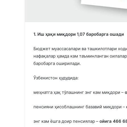
1. Иш ҳақи миқдори 1,07 баробарга ошади
Бюджет муассасалари ва ташкилотлари ходи
нафақалар ҳамда кам таъминланган оилалар
баробарга оширилади.
Ўзбекистон ҳудудида:
меҳнатга ҳақ тўлашнинг энг кам миқдори –
пенсияни ҳисоблашнинг базавий миқдори –
энг кам ёшга доир пенсиялар –
ойига 466 6