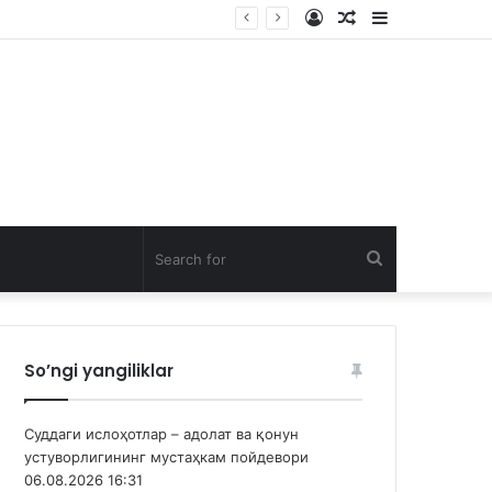
Log
Random
Sidebar
In
Article
Search
for
So’ngi yangiliklar
Суддаги ислоҳотлар – адолат ва қонун
устуворлигининг мустаҳкам пойдевори
06.08.2026 16:31