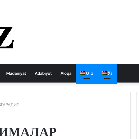
 давлатни кемиради
Madaniyat
Adabiyot
Aloqa
O`z
Ўз
ЗГАРАДИ?
НИМАЛАР