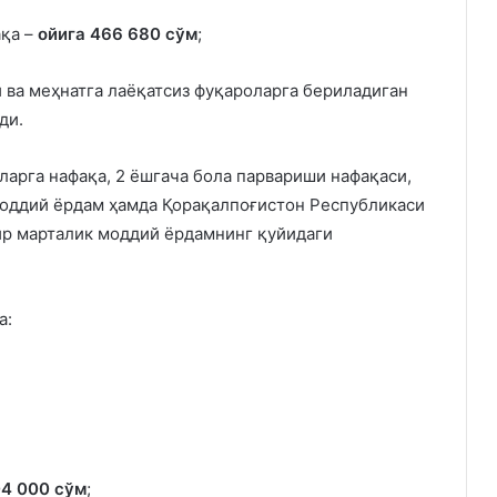
ақа –
ойига 466 680 сўм
;
и ва меҳнатга лаёқатсиз фуқароларга бериладиган
ди.
ларга нафақа, 2 ёшгача бола парвариши нафақаси,
моддий ёрдам ҳамда Қорақалпоғистон Республикаси
ир марталик моддий ёрдамнинг қуйидаги
а:
4 000 сўм
;