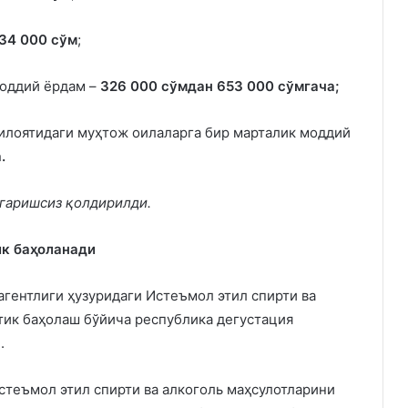
34 000 сўм
;
моддий ёрдам –
326 000 сўмдан 653 000 сўмгача;
илоятидаги муҳтож оилаларга бир марталик моддий
.
згаришсиз қолдирилди.
ик баҳоланади
гентлиги ҳузуридаги Истеъмол этил спирти ва
тик баҳолаш бўйича республика дегустация
.
стеъмол этил спирти ва алкоголь маҳсулотларини