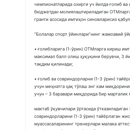
чемпионатларида охирги уч йилда ғолиб ва 
бюджетдан молиялаштириладиган ОТМларга
гранти асосида имтиҳон синовларисиз қабул
“Болалар спорт ўйинлари”нинг жамоавий ўй
• ғолибларига (1-ўрин) ОТМларга кириш им
максимал балл олиш ҳуқуқини берувчи, 3 й
тақдим қилинади;
• ғолиб ва совриндорларни (1-3 ўрин) тайё
учун меҳнатга ҳақ тўлаш энг кам миқдоринин
учун – 3 баравари миқдорида бир марталик 
мактаб ўқувчилари ўртасида ўтказиладиган
совриндорларини (1-3 ўрин) тайёрлаган жи
муассасаларининг тренерлари малака аттес