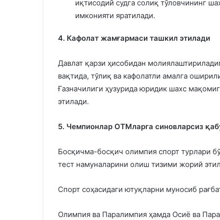
иқтисодий судга солиқ тўловчининг ша
имконияти яратилади.
4. Кафолат жамғармаси ташкил этилади
Давлат қарзи ҳисобидан молиялаштириладиг
вақтида, тўлиқ ва кафолатли амалга ошири
Ғазначилиги ҳузурида юридик шахс мақомиг
этилади.
5. Чемпионлар ОТМларга синовларсиз қаб
Босқичма-босқич олимпия спорт турлари бў
тест намуналарини олиш тизими жорий этил
Спорт соҳасидаги ютуқларни муносиб рағба
Олимпия ва Паралимпия ҳамда Осиё ва Пара