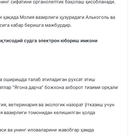
тнинг сифатини органолептик баҳолаш ҳисобланади.
 ҳақида Молия вазирлиги ҳузуридаги Алькоголь ва
сига хабар беришга мажбурдир.
иқтисодий судга электрон юбориш имкони
а оширишда талаб этиладиган рухсат этиш
атлар “Ягона дарча” божхона ахборот тизими орқали
ия, ветеринария ва экологик назорат ўтказиш учун
я вазирлиги томонидан келишилган ҳолда
си ва унинг иловаларини жавобгар ҳамда