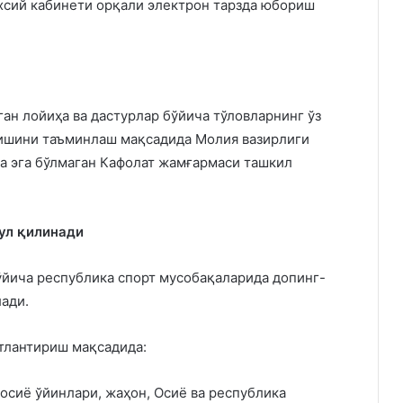
хсий кабинети орқали электрон тарзда юбориш
ан лойиҳа ва дастурлар бўйича тўловларнинг ўз
лишини таъминлаш мақсадида Молия вазирлиги
а эга бўлмаган Кафолат жамғармаси ташкил
ул қилинади
йича республика спорт мусобақаларида допинг-
ади.
тлантириш мақсадида:
осиё ўйинлари, жаҳон, Осиё ва республика