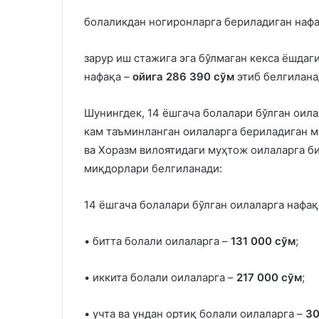
болаликдан ногиронларга бериладиган наф
зарур иш стажига эга бўлмаган кекса ёшдаг
нафақа –
ойига 286 390 сўм
этиб белгилана
Шунингдек, 14 ёшгача болалари бўлган оила
кам таъминланган оилаларга бериладиган 
ва Хоразм вилоятидаги муҳтож оилаларга б
миқдорлари белгиланади:
14 ёшгача болалари бўлган оилаларга нафақ
• битта болали оилаларга –
131 000 сўм
;
• иккита болали оилаларга –
217 000 сўм
;
• учта ва ундан ортиқ болали оилаларга –
30