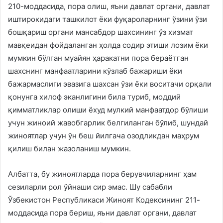
210-моддасида, пора олиш, яъни давлат органи, давлат
иштирокидаги ташкилот ёки фуқароларнинг ўзини ўзи
бошқариш органи мансабдор шахсининг ўз хизмат
мавқеидан фойдаланган ҳолда содир этиши лозим ёки
мумкин бўлган муайян ҳаракатни пора бераётган
шахснинг манфаатларини кўзлаб бажариши ёки
бажармаслиги эвазига шахсан ўзи ёки воситачи орқали
қонунга хилоф эканлигини била туриб, моддий
қимматликлар олиши ёхуд мулкий манфаатдор бўлиши
учун жиноий жавобгарлик белгиланган бўлиб, шундай
жиноятлар учун ўн беш йилгача озодликдан маҳрум
қилиш билан жазоланиш мумкин.
Албатта, бу жиноятларда пора берувчиларнинг ҳам
сезиларли рол ўйнаши сир эмас. Шу сабабли
Ўзбекистон Республикаси Жиноят Кодексининг 211-
моддасида пора бериш, яъни давлат органи, давлат