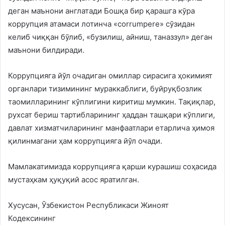
деган маънони англатади Бошқа бир қарашга кўра
коррупция атамаси лотинча «corrumpere» сўзидан
келиб чиққан бўлиб, «бузилиш, айниш, таназзул» деган
маънони билдиради.
Коррупцияга йўл очадиган омиллар сирасига ҳокимият
органлари тизимининг мураккаблиги, буйруқбозлик
таомилларининг кўплигини киритиш мумкин. Тақиқлар,
рухсат бериш тартибларининг ҳаддан ташқари кўплиги,
давлат хизматчиларининг манфаатлари етарлича ҳимоя
қилинмагани ҳам коррупцияга йўл очади.
Мамлакатимизда коррупцияга қарши курашиш соҳасида
мустаҳкам ҳуқуқий асос яратилган.
Хусусан, Ўзбекистон Республикаси Жиноят
Кодексининг