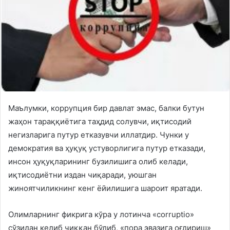
Маълумки, коррупция бир давлат эмас, балки бутун
жаҳон тараққиётига таҳдид солувчи, иқтисодий
негизларига путур етказувчи иллатдир. Чунки у
демократия ва ҳуқуқ устуворлигига путур етказади,
инсон ҳуқуқларининг бузилишига олиб келади,
иқтисодиётни издан чиқаради, уюшган
жиноятчиликнинг кенг ёйилишига шароит яратади.
Олимларнинг фикрига кўра у лотинча «corruptio»
сўзидан келиб чиққан бўлиб, «пора эвазига оғдириш»