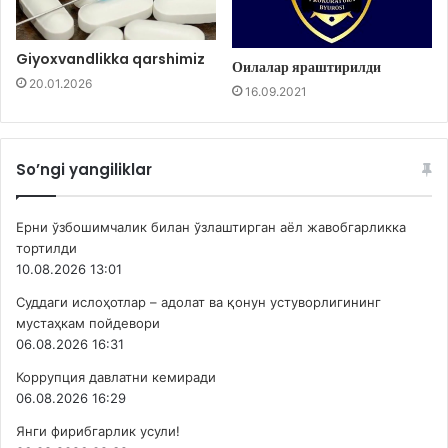
Giyoxvandlikka qarshimiz
Оилалар яраштирилди
20.01.2026
16.09.2021
So’ngi yangiliklar
Ерни ўзбошимчалик билан ўзлаштирган аёл жавобгарликка
тортилди
10.08.2026 13:01
Суддаги ислоҳотлар – адолат ва қонун устуворлигининг
мустаҳкам пойдевори
06.08.2026 16:31
Коррупция давлатни кемиради
06.08.2026 16:29
Янги фирибгарлик усули!