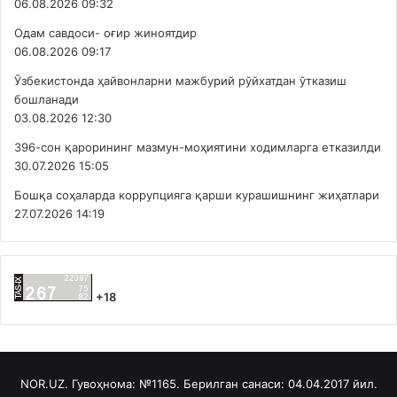
06.08.2026 09:32
Одам савдоси- оғир жиноятдир
06.08.2026 09:17
Ўзбекистонда ҳайвонларни мажбурий рўйхатдан ўтказиш
бошланади
03.08.2026 12:30
396-сон қарорининг мазмун-моҳиятини ходимларга етказилди
30.07.2026 15:05
Бошқа соҳаларда коррупцияга қарши курашишнинг жиҳатлари
27.07.2026 14:19
+18
NOR.UZ. Гувоҳнома: №1165. Берилган санаси: 04.04.2017 йил.