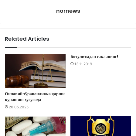
nornews
Related Articles
Ботулизмдан сақланинг!
13.11.2019
Оилавий зўравонликка қарши
курашиш хусусида
20.05.2025