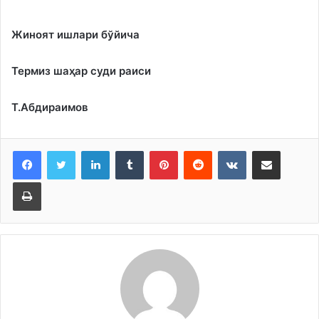
Жиноят ишлари бўйича
Термиз шаҳар суди раиси
Т.Абдираимов
LinkedIn
Tumblr
Pinterest
Reddit
VKontakte
Share via Email
Print