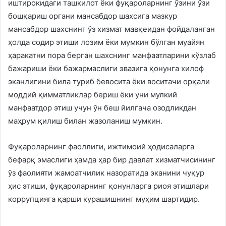
иштирокидаги ташкилот ёки фуқароларнинг ўзини ўзи
бошқариш органи мансабдор шахсига мазкур
мансабдор шахснинг ўз хизмат мавқеидан фойдаланган
ҳолда содир этиши лозим ёки мумкин бўлган муайян
ҳаракатни пора берган шахснинг манфаатларини кўзлаб
бажариши ёки бажармаслиги эвазига қонунга хилоф
эканлигини била туриб бевосита ёки воситачи орқали
моддий қимматликлар бериш ёки уни мулкий
манфаатдор этиш учун ўн беш йилгача озодликдан
маҳрум қилиш билан жазоланиш мумкин.
Фуқароларнинг фаоллиги, ижтимоий ҳодисаларга
бефарқ эмаслиги ҳамда ҳар бир давлат хизматчисининг
ўз фаолияти жамоатчилик назоратида эканини чуқур
ҳис этиши, фуқароларнинг қонунларга риоя этишлари
коррупцияга қарши курашишнинг муҳим шартидир.