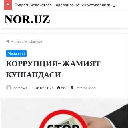
Суддаги ислоҳотлар – адолат ва қонун устуворлигининг мустаҳкам пойдевори
Home
/
Madaniyat
Madaniyat
КОРРУПЦИЯ-ЖАМИЯТ
КУШАНДАСИ
nornews
06.06.2026
582
1 minute read