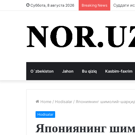
Коррупция
Суббота, 8 августа 2026
Breaking News
O`zbekiston
Jahon
Bu qiziq
Kasbim-faxrim
Home
/
Hodisalar
/
Япониянинг шимолий-шарқида
Hodisalar
Япониянинг шим