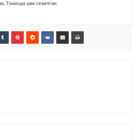
а, Токиода ҳам сезилган.
kedIn
Tumblr
Pinterest
Reddit
VKontakte
Share via Email
Print