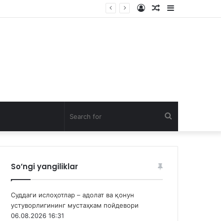
Log
Random
Sidebar
In
Article
Search
for
So’ngi yangiliklar
Суддаги ислоҳотлар – адолат ва қонун
устуворлигининг мустаҳкам пойдевори
06.08.2026 16:31