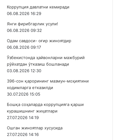
Коррупция давлатни кемиради
06.08.2026 16:29
Янги фирибгарлик усули!
06.08.2026 09:32
Одам савдоси- оғир жиноятдир
06.08.2026 09:17
Ўзбекистонда ҳайвонларни мажбурий
рўйхатдан ўтказиш бошланади
03.08.2026 12:30
396-сон қарорининг мазмун-моҳиятини
ходимларга етказилди
30.07.2026 15:05
Бошқа соҳаларда коррупцияга қарши
курашишнинг жиҳатлари
27.07.2026 14:19
Ошган жиноятлар хусусида
27.07.2026 14:16