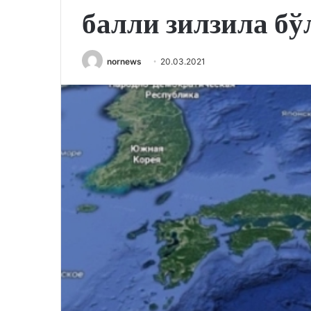
балли зилзила бў
nornews
20.03.2021