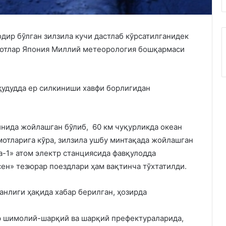
ир бўлган зилзила кучи дастлаб кўрсатилганидек
лумотлар Япония Миллий метеорология бошқармаси
ҳудудда ер силкиниши хавфи борлигидан
нида жойлашган бўлиб, 60 км чуқурликда океан
отларига кўра, зилзила ушбу минтақада жойлашган
-1» атом электр станциясида фавқулодда
ен» тезюрар поездлари ҳам вақтинча тўхтатилди.
ганлиги ҳақида хабар берилган, ҳозирда
р шимолий-шарқий ва шарқий префектураларида,