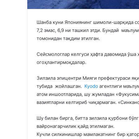
Шанба куни Япониянинг шимоли-шарқида сод
7,2 эмас, 6,9 ни ташкил этди. Бундай маъ
томонидан тақдим этилган.
Сейсмологлар келгуси ҳафта давомида ўша 
огоҳлантирмоқдалар.
Зилзила эпицентри Мияги префектураси яқи
тубида жойлашган.
Kyodo
агентлиги маълум
атом иншоотларида, шу жумладан «Фукусима
вазиятларни келтириб чиқармаган. «Синканс
Шу билан бирга, битта зилзила қурбони бўл
вайронагарчилик қайд этилмаган.
Кучли силкинишлар мамлакатнинг бир қато