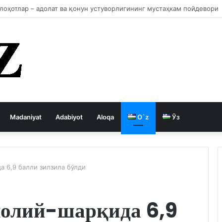
 давлатни кемиради
Madaniyat
Adabiyot
Aloqa
O`z
Ўз
 6,9 балли зилзила бўлди
олий-шарқида 6,9