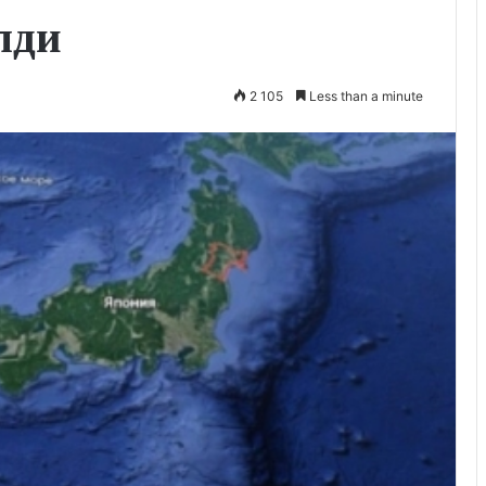
лди
2 105
Less than a minute