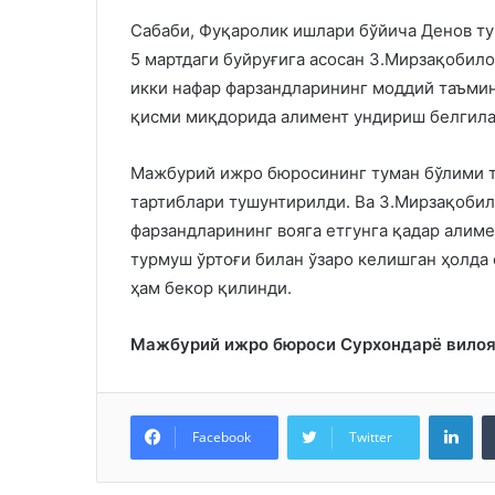
Сабаби, Фуқаролик ишлари бўйича Денов ту
5 мартдаги буйруғига асосан З.Мирзақобило
икки нафар фарзандларининг моддий таъмин
қисми миқдорида алимент ундириш белгила
Мажбурий ижро бюросининг туман бўлими 
тартиблари тушунтирилди. Ва З.Мирзақобил
фарзандларининг вояга етгунга қадар алим
турмуш ўртоғи билан ўзаро келишган ҳолда 
ҳам бекор қилинди.
Мажбурий ижро бюроси
Сурхондарё вило
Lin
Facebook
Twitter