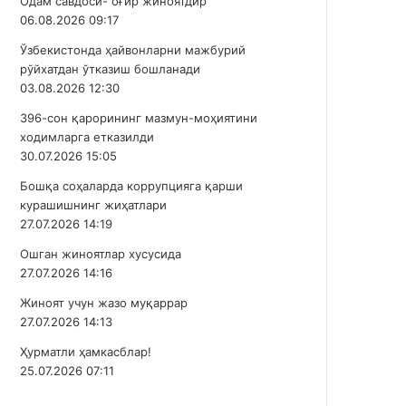
Одам савдоси- оғир жиноятдир
06.08.2026 09:17
Ўзбекистонда ҳайвонларни мажбурий
рўйхатдан ўтказиш бошланади
03.08.2026 12:30
396-сон қарорининг мазмун-моҳиятини
ходимларга етказилди
30.07.2026 15:05
Бошқа соҳаларда коррупцияга қарши
курашишнинг жиҳатлари
27.07.2026 14:19
Ошган жиноятлар хусусида
27.07.2026 14:16
Жиноят учун жазо муқаррар
27.07.2026 14:13
Ҳурматли ҳамкасблар!
25.07.2026 07:11