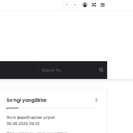
Log
Random
Sidebar
In
Article
Search
for
So’ngi yangiliklar
Янги фирибгарлик усули!
06.08.2026 09:32