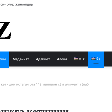
си- оғир жиноятдир
рим
Маданият
Адабиёт
Алоқа
O`z
Ўз
 кетишни истаган ота 142 миллион сўм алимент тўлаб
рижга кетишни