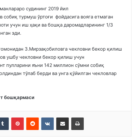
манлараро судининг 2019 йил
в собиқ турмуш ўртоғи фойдасига вояга етмаган
оти учун иш ҳақи ва бошқа даромадларининг 1/3
нган эди.
томонидан З.Мирзақобиловга чекловни бекор қилиш
ов ушбу чекловни бекор қилиш учун
ент пулларини яъни 142 миллион сўмни собиқ
олдиндан тўлаб берди ва унга қўйилган чекловлар
ят бошқармаси
kedIn
Tumblr
Pinterest
Reddit
VKontakte
Share via Email
Print