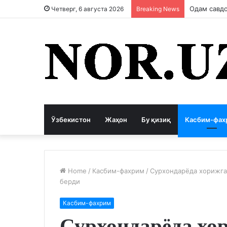
Одам савдо
Четверг, 6 августа 2026
Breaking News
Ўзбекистон
Жаҳон
Бу қизиқ
Касбим-фах
Home
/
Касбим-фахрим
/
Сурхондарёда хорижга
берди
Касбим-фахрим
Сурхондарёда хо