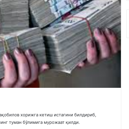
қобилов хорижга кетиш истагини билдириб,
инг туман бўлимига мурожаат қилди.