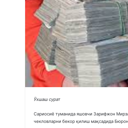
Ўхшаш сурат
Сариосиё туманида яшовчи Зарифжон Мирза
чекловларни бекор қилиш мақсадида Бюрон