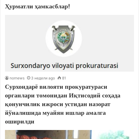
Ҳурматли ҳамкасблар!
nornews
3 недели ago
81
Сурхондарё вилояти прокуратураси
органлари томонидан Иқтисодий соҳада
қонунчилик ижроси устидан назорат
йўналишида муайян ишлар амалга
оширилди