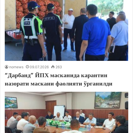
nornews
09.07.2026
263
“Дарбанд” ЙПХ масканида карантин
назорати маскани фаолияти ўрганилди