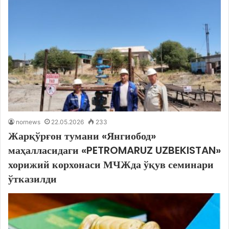
nornews
22.05.2026
233
Жарқўрғон тумани «Янгиобод»
маҳалласидаги «PETROMARUZ UZBEKISTAN»
хорижий корхонаси МЧЖда ўқув семинари
ўтказилди