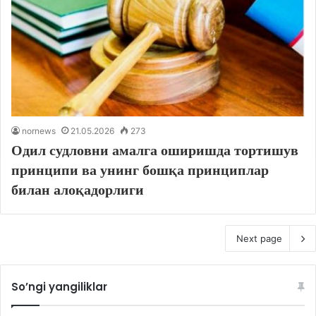
nornews
21.05.2026
273
Одил судловни амалга оширишда тортишув
принципи ва унинг бошқа принциплар
билан алоқадорлиги
Next page
So’ngi yangiliklar