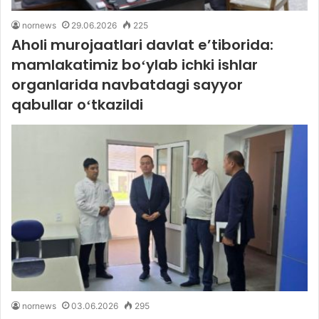
nornews
29.06.2026
225
Aholi murojaatlari davlat eʼtiborida:
mamlakatimiz boʻylab ichki ishlar
organlarida navbatdagi sayyor
qabullar oʻtkazildi
nornews
03.06.2026
295