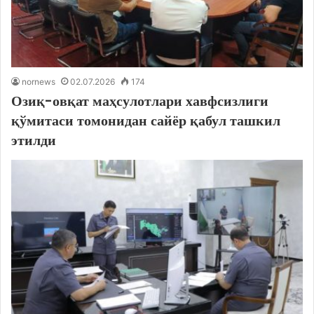
nornews
02.07.2026
174
Озиқ-овқат маҳсулотлари хавфсизлиги
қўмитаси томонидан сайёр қабул ташкил
этилди