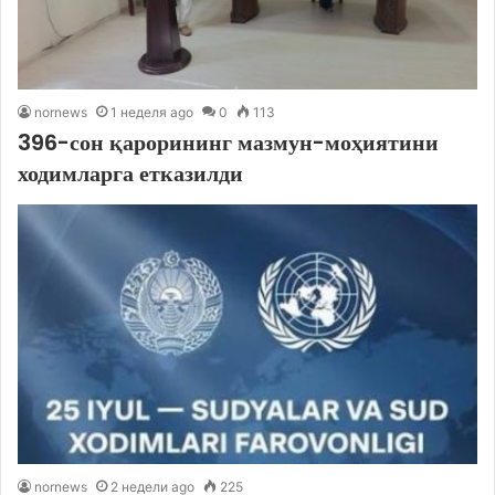
nornews
1 неделя ago
0
113
396-сон қарорининг мазмун-моҳиятини
ходимларга етказилди
nornews
2 недели ago
225