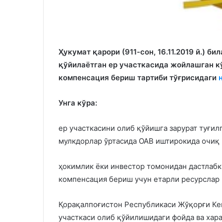
Ҳукумат қарори (911-сон, 16.11.2019 й.) б
қўйилаётган ер участкасида жойлашган к
компенсация бериш тартиби тўғрисидаги
Унга кўра:
ер участкасини олиб қўйишга зарурат туғил
мулкдорлар ўртасида ОАВ иштирокида очиқ 
ҳокимлик ёки инвестор томонидан дастлабк
компенсация бериш учун етарли ресурслар 
Қорақалпоғистон Республикаси Жўқорғи Кен
участкаси олиб қўйилишидаги фойда ва хар