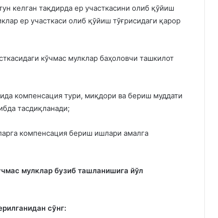
тун келган тақдирда ер участкасини олиб қўйиш
иклар ер участкаси олиб қўйиш тўғрисидаги қарор
сткасидаги кўчмас мулклар баҳоловчи ташкилот
сида компенсация тури, миқдори ва бериш муддати
ибда тасдиқланади;
ларга компенсация бериш ишлари амалга
чмас мулклар бузиб ташланишига йўл
рилганидан сўнг: