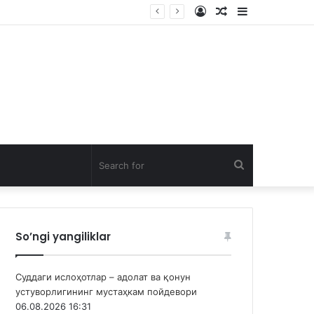
Log
Random
Sidebar
In
Article
Search
for
So’ngi yangiliklar
Суддаги ислоҳотлар – адолат ва қонун
устуворлигининг мустаҳкам пойдевори
06.08.2026 16:31