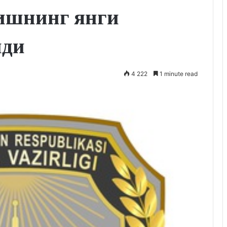
ишнинг янги
нди
4 222
1 minute read