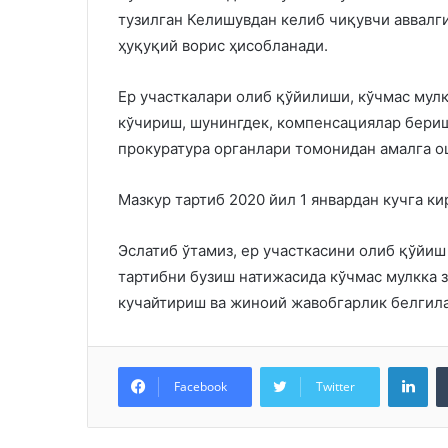
тузилган Келишувдан келиб чиқувчи аввалг
ҳуқуқий ворис ҳисобланади.
Ер участкалари олиб қўйилиши, кўчмас мул
кўчириш, шунингдек, компенсациялар бери
прокуратура органлари томонидан амалга о
Мазкур тартиб 2020 йил 1 январдан кучга ки
Эслатиб ўтамиз, ер участкасини олиб қўйиш
тартибни бузиш натижасида кўчмас мулкка 
кучайтириш ва жиноий жавобгарлик белгила
Lin
Facebook
Twitter