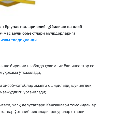
илан Ер участкалари олиб қўйилиши ва олиб
ўчмас мулк объектлари мулкдорларига
низом тасдиқланди
.
ганда биринчи навбатда ҳокимлик ёки инвестор ва
муҳокама ўтказилади;
и ҳисоб-китоблар амалга оширилади, шунингдек,
мавжудлиги ўрганилади;
геси, халқ депутатлари Кенгашлари томонидан ер
ажатлар ўрганиб чиқилади, ресурслар етарли