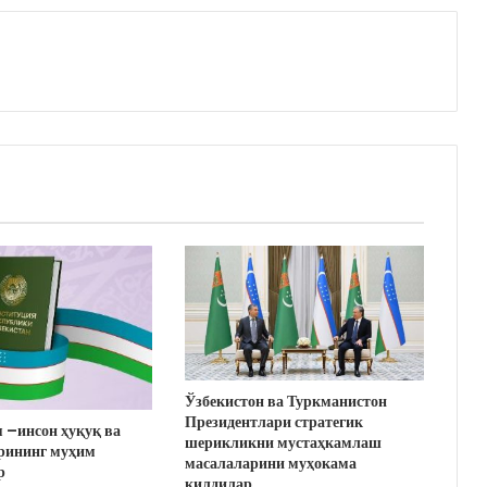
Ўзбекистон ва Туркманистон
Президентлари стратегик
 –инсон ҳуқуқ ва
шерикликни мустаҳкамлаш
рининг муҳим
масалаларини муҳокама
р
қилдилар