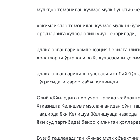
мулкдор томонидан кўчмас мулк бўшатиб бе
ҳокимликлар томонидан кўчмас мулкни бузи
органларига хулоса олиш учун юборилади;
адлия органлари компенсация берилганлиги
ҳолатларни ўрганади ва ўз хулосасини ҳоки
адлия органларининг хулосаси ижобий бўлг
тўғрисидаги қарор қабул қилинади.
Олиб қўйиладиган ер участкасида жойлашга
ўтказишга Келишув имзоланганидан сўнг та
тақдирда ёки Келишув (Келишувда назарда т
ёки суд тартибида) бекор қилинган ҳолларда
Бузиб ташланадиган кўчмас мулк объектини