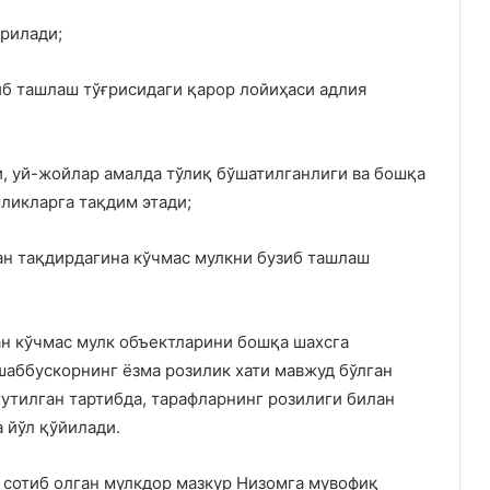
рилади;
б ташлаш тўғрисидаги қарор лойиҳаси адлия
, уй-жойлар амалда тўлиқ бўшатилганлиги ва бошқа
мликларга тақдим этади;
ан тақдирдагина кўчмас мулкни бузиб ташлаш
н кўчмас мулк объектларини бошқа шахсга
шаббускорнинг ёзма розилик хати мавжуд бўлган
утилган тартибда, тарафларнинг розилиги билан
 йўл қўйилади.
 сотиб олган мулкдор мазкур Низомга мувофиқ