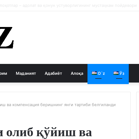
 давлатни кемиради
рим
Маданият
Адабиёт
Алоқа
O`z
Ўз
йиш ва компенсация беришнинг янги тартиби белгиланди
и олиб қўйиш ва