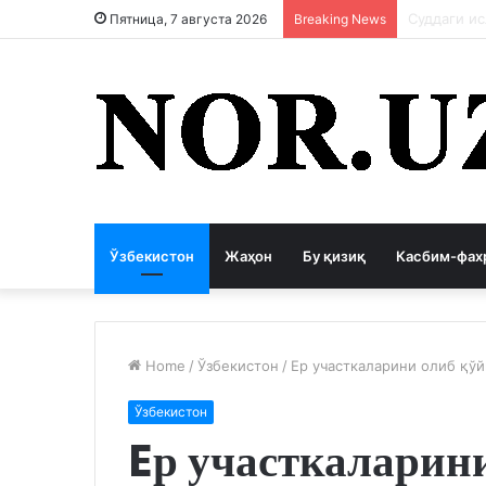
Коррупция
Пятница, 7 августа 2026
Breaking News
Ўзбекистон
Жаҳон
Бу қизиқ
Касбим-фах
Home
/
Ўзбекистон
/
Eр участкаларини олиб қў
Ўзбекистон
Eр участкаларин