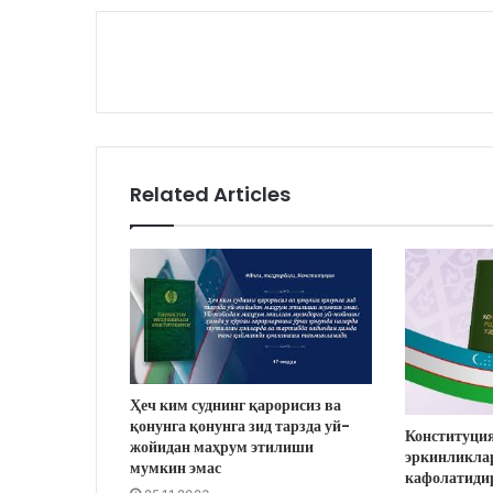
Related Articles
Ҳеч ким суднинг қарорисиз ва
қонунга қонунга зид тарзда уй-
Конституция
жойидан маҳрум этилиши
эркинликла
мумкин эмас
кафолатиди