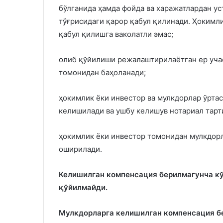
бўлганида ҳамда фойда ва харажатлардан ус
тўғрисидаги қарор қабул қилинади. Ҳокимл
қабул қилишга ваколатли эмас;
олиб қўйилиши режалаштирилаётган ер уча
томонидан баҳоланади;
ҳокимлик ёки инвестор ва мулкдорлар ўрта
келишилади ва ушбу келишув нотариал тарт
ҳокимлик ёки инвестор томонидан мулкдор
оширилади.
Келишилган компенсация берилмагунча кў
қўйилмайди.
Мулкдорларга келишилган компенсация бе