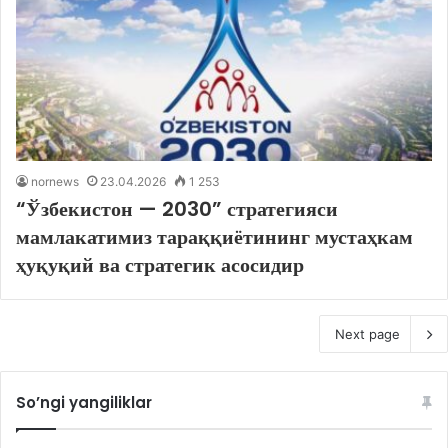
nornews
23.04.2026
1 253
“Ўзбекистон — 2030” стратегияси
мамлакатимиз тараққиётининг мустаҳкам
ҳуқуқий ва стратегик асосидир
Next page
So’ngi yangiliklar