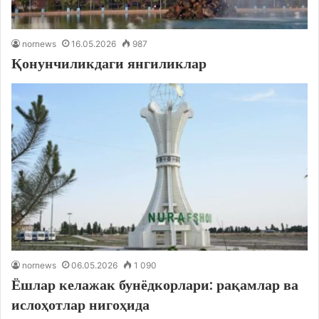
nornews
16.05.2026
987
Қонунчиликдаги янгиликлар
nornews
06.05.2026
1 090
Ёшлар келажак бунёдкорлари: рақамлар ва
ислоҳотлар нигоҳида