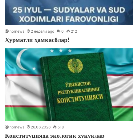
nornews
2 недели ago
0
212
Ҳурматли ҳамкасблар!
nornews
26.06.2026
518
Конституцияда экологик ҳуқуқлар