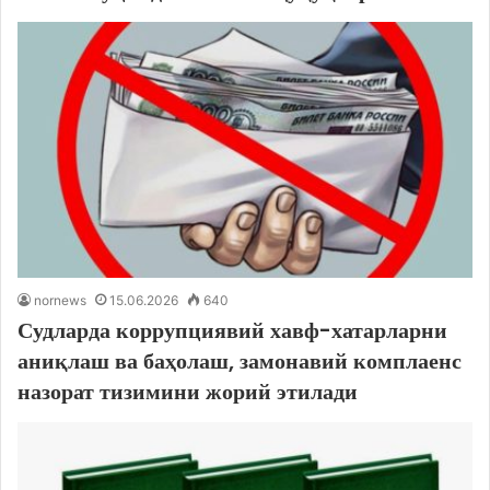
nornews
15.06.2026
640
Судларда коррупциявий хавф-хатарларни
аниқлаш ва баҳолаш, замонавий комплаенс
назорат тизимини жорий этилади