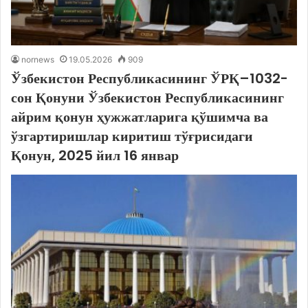
nornews
19.05.2026
909
Ўзбекистон Республикасининг ЎРҚ–1032-
сон Қонуни Ўзбекистон Республикасининг
айрим қонун ҳужжатларига қўшимча ва
ўзгартиришлар киритиш тўғрисидаги
Қонун, 2025 йил 16 январ