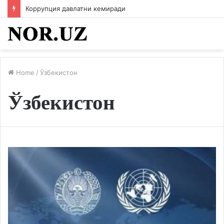
Коррупция давлатни кемиради
Home
/
Ўзбекистон
Ўзбекистон