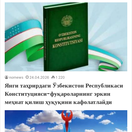
nornews
24.04.2026
1 220
Янги таҳрирдаги Ўзбекистон Республикаси
Конституцияси-фуқароларнинг эркин
меҳнат қилиш ҳуқуқини кафолатлайди