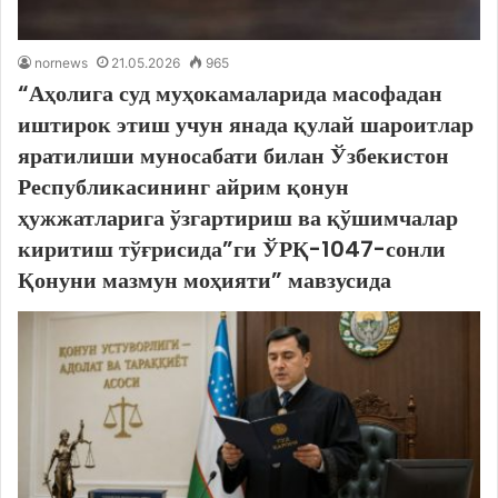
nornews
21.05.2026
965
“Аҳолига суд муҳокамаларида масофадан
иштирок этиш учун янада қулай шароитлар
яратилиши муносабати билан Ўзбекистон
Республикасининг айрим қонун
ҳужжатларига ўзгартириш ва қўшимчалар
киритиш тўғрисида”ги ЎРҚ-1047-сонли
Қонуни мазмун моҳияти” мавзусида