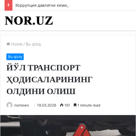
Коррупция давлатни кемиради
Home
/
Bu qiziq
Bu qiziq
ЙЎЛ ТРАНСПОРТ
ҲОДИСАЛАРИНИНГ
ОЛДИНИ ОЛИШ
nornews
19.05.2026
161
1 minute read