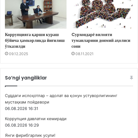
Коррупцияга қарши кураш
Cурхондарё вилояти
бўйича ҳамкорликда йиғилиш
туманларини доимий аҳолиси
ўтказилди
сони
09.12.2025
08.11.2021
So’ngi yangiliklar
Суддаги ислоҳотлар – адолат ва қонун устуворлигининг
мустаҳкам пойдевори
06.08.2026 16:31
Коррупция давлатни кемиради
06.08.2026 16:29
Янги фирибгарлик усули!