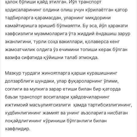
ҳалок бўлиши қайд этилган. Йўл транспорт
ҳодисаларининг олдини олиш учун кўрилаётган қатор
тадбирларга қарамасдан, уларнинг миқдорини
камайтиришга эришиб бўлмаяпти. Бу эса, йўл ҳаракати
хавфсизлиги муаммоларига ўта жиддий ёндашиш зарур
эканлигини, турли соҳа вакиллари, қолаверса кенг
жамоатчилик олдига ўз ечимини топиши керак бўлган
вазифа сифатида қўйишни талаб этмоқда.
Мазкур турдаги жиноятларга қарши курашишнинг
долзарблиги шундаки, улар фуқароларнинг ўлими,
соғлиги ва мулкига зарар етиши билан бир қаторда
баъзи транспорт воситалари ҳайдовчиларнинг
ижтимоий масъулиятсизлиги ҳамда тартибсизлигининг,
худбинлигининг жамият ва унинг аъзоларига нисбатан
лоқайдлигининг кўриниши бўлганлиги билан
хавфлидир.