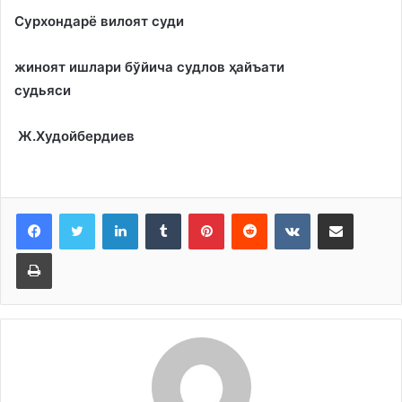
Сурхондарё вилоят суди
жиноят ишлари бўйича судлов ҳайъати
судьяси
Ж.Худойбердиев
LinkedIn
Tumblr
Pinterest
Reddit
VKontakte
Share via Email
Print