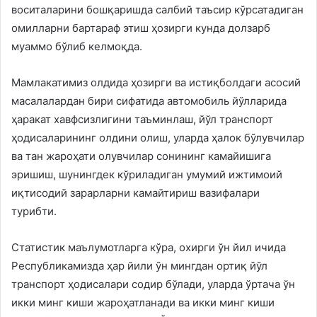
воситаларини бошқаришда салбий таъсир кўрсатадиган
омилларни бартараф этиш ҳозирги кунда долзарб
муаммо бўлиб келмоқда.
Мамлакатимиз олдида ҳозирги ва истиқболдаги асосий
масалалардан бири сифатида автомобиль йўлларида
ҳаракат хавфсизлигини таъминлаш, йўл транспорт
ҳодисаларининг олдини олиш, уларда ҳалок бўлувчилар
ва тан жароҳати олувчилар сонининг камайишига
эришиш, шунингдек кўриладиган умумий ижтимоий
иқтисодий зарарларни камайтириш вазифалари
турибти.
Статистик маълумотларга кўра, охирги ўн йил ичида
Республикамизда ҳар йили ўн мингдан ортиқ йўл
транспорт ҳодисалари содир бўлади, уларда ўртача ўн
икки минг киши жароҳатланади ва икки минг киши