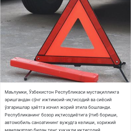
Маълумки, Ўзбекистон Республикаси мустақилликга
эришгандан сўнг ижтимоий-иқтисодий ва сиёсий
ўзгаришлар ҳаётга изчил жорий этила бошланди.
Республиканинг бозор иқтисодиётига ўтиб бориши,
автомобиль саноатининг вужудга келиши, хорижий
мамлакатлар билан тенг ҳуқуқли иқтисодий