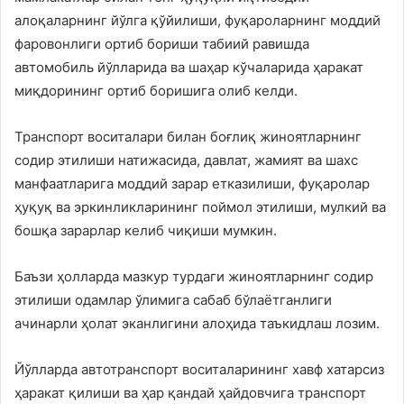
алоқаларнинг йўлга қўйилиши, фуқароларнинг моддий
фаровонлиги ортиб бориши табиий равишда
автомобиль йўлларида ва шаҳар кўчаларида ҳаракат
миқдорининг ортиб боришига олиб келди.
Транспорт воситалари билан боғлиқ жиноятларнинг
содир этилиши натижасида, давлат, жамият ва шахс
манфаатларига моддий зарар етказилиши, фуқаролар
ҳуқуқ ва эркинликларининг поймол этилиши, мулкий ва
бошқа зарарлар келиб чиқиши мумкин.
Баъзи ҳолларда мазкур турдаги жиноятларнинг содир
этилиши одамлар ўлимига сабаб бўлаётганлиги
ачинарли ҳолат эканлигини алоҳида таъкидлаш лозим.
Йўлларда автотранспорт воситаларининг хавф хатарсиз
ҳаракат қилиши ва ҳар қандай ҳайдовчига транспорт