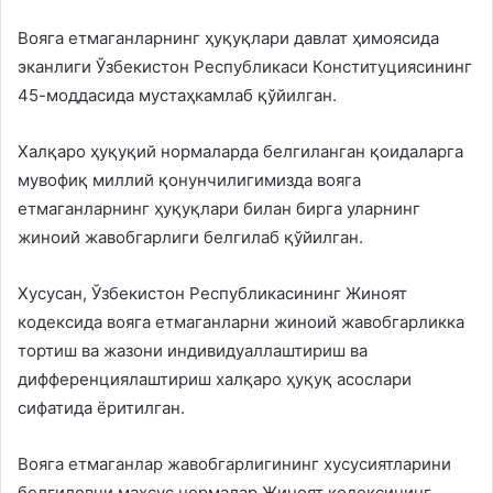
Вояга етмаганларнинг ҳуқуқлари давлат ҳимоясида
эканлиги Ўзбекистон Республикаси Конституциясининг
45-моддасида мустаҳкамлаб қўйилган.
Халқаро ҳуқуқий нормаларда белгиланган қоидаларга
мувофиқ миллий қонунчилигимизда вояга
етмаганларнинг ҳуқуқлари билан бирга уларнинг
жиноий жавобгарлиги белгилаб қўйилган.
Хусусан, Ўзбекистон Республикасининг Жиноят
кодексида вояга етмаганларни жиноий жавобгарликка
тортиш ва жазони индивидуаллаштириш ва
дифференциялаштириш халқаро ҳуқуқ асослари
сифатида ёритилган.
Вояга етмаганлар жавобгарлигининг хусусиятларини
белгиловчи махсус нормалар Жиноят кодексининг