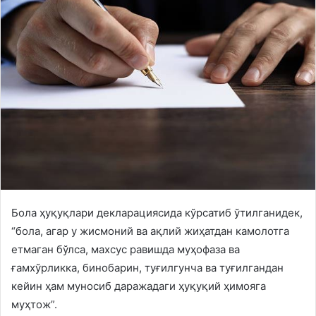
Бола ҳуқуқлари декларациясида кўрсатиб ўтилганидек,
“бола, агар у жисмоний ва ақлий жиҳатдан камолотга
етмаган бўлса, махсус равишда муҳофаза ва
ғамхўрликка, бинобарин, туғилгунча ва туғилгандан
кейин ҳам муносиб даражадаги ҳуқуқий ҳимояга
муҳтож”.