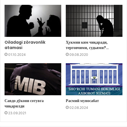
Oiladagi zòravonlik
Ҳукмни ким чиқаради,
atamasi
терговчими, судьями?…
01.10.2024
09.08.2020
Савдо дўкони сотувга
Расмий муносабат
чиқарилди
02.08.2024
23.09.2021