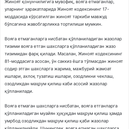
Жиноят қонунчилигига мувофиқ, вояга етмаганлар,
уларнинг ҳаракатларида Жиноят кодексининг 17-
моддасида кўрсатилган жиноят таркиби мавжуд
бўлсагина жавобгарликка тортилиши мумкин.
Вояга етмаганларга нисбатан қўлланиладиган жазолар
тизими вояга етган шахсларга қўлланиладиган жазо
тизимидан фарқ қилади. Масалан, Жиноят кодексининг
81-моддасига асосан, ўн саккиз ёшга тўлмасдан жиноят
содир этган шахсларга жарима, мажбурий жамоат
ишлари, ахлоқ тузатиш ишлари, озодликни чеклаш,
озодликдан маҳрум қилиш каби асосий жазолар
қўлланилади.
Вояга етмаган шахсларга нисбатан, вояга етганларга
қўлланиладиган муайян ҳуқуқдан маҳрум қилиш ҳамда
умрбод озодликдан маҳрум қилиш қаби жазолар
қўлланилмайди. Шунингдек, вояга етмаган шахсларга