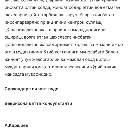
инобатга олган ҳолда, жиноят содир этган воя етмаган
шахсларни қайта тарбиялаш зарур. Уларга нисбатан
инсонпарварлик принципини кенгроқ қўллаш,
қўлланиладиган жазоларнинг самарадорлигини
ошириш, вояга етган шахсларга нисбатан
қўлланиладиган жавобгарликка тортиш ва жазони ижро
этиш муддатининг ўтиб кетганлиги муносабати билан
жиноят учун жавобгарлик ва жазодан озод қилиш
муддатларини қисқартириш масаласини кўриб чиқиш
мақсадга мувофиқдир.
Сурхондарё вилоят суди
девонхона катта консультанти
А.Каршиев