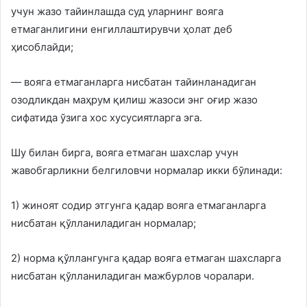
учун жазо тайинлашда суд уларнинг вояга
етмаганлигини енгиллаштирувчи ҳолат деб
ҳисоблайди;
— вояга етмаганларга нисбатан тайинланадиган
озодликдан маҳрум қилиш жазоси энг оғир жазо
сифатида ўзига хос хусусиятларга эга.
Шу билан бирга, вояга етмаган шахслар учун
жавобгарликни белгиловчи нормалар икки бўлинади:
1) жиноят содир этгунга қадар вояга етмаганларга
нисбатан қўлланиладиган нормалар;
2) норма қўллангунга қадар вояга етмаган шахсларга
нисбатан қўлланиладиган мажбурлов чоралари.