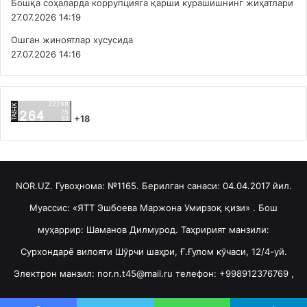
Бошқа соҳаларда коррупцияга қарши курашишнинг жиҳатлари
27.07.2026 14:19
Ошган жиноятлар хусусида
27.07.2026 14:16
+18
NOR.UZ. Гувоҳнома: №1165. Берилган санаси: 04.04.2017 йил.
Муассис: «ЯТТ Эшбоева Маржона Умирзоқ қизи» . Бош
муҳаррир: Шаманов Дилмурод. Таҳририят манзили:
Сурхондарё вилояти Шўрчи шаҳри, Ғ.Ғулом кўчаси, 12/4-уй.
Электрон манзил: nor.n.t45@mail.ru телефон: +998912376769 ,