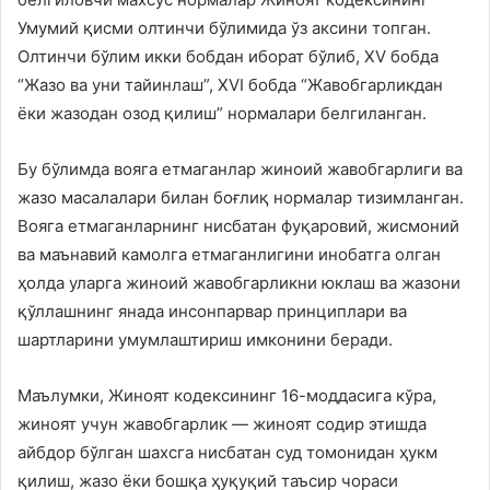
Умумий қисми олтинчи бўлимида ўз аксини топган.
Олтинчи бўлим икки бобдан иборат бўлиб, XV бобда
“Жазо ва уни тайинлаш”, XVI бобда “Жавобгарликдан
ёки жазодан озод қилиш” нормалари белгиланган.
Бу бўлимда вояга етмаганлар жиноий жавобгарлиги ва
жазо масалалари билан боғлиқ нормалар тизимланган.
Вояга етмаганларнинг нисбатан фуқаровий, жисмоний
ва маънавий камолга етмаганлигини инобатга олган
ҳолда уларга жиноий жавобгарликни юклаш ва жазони
қўллашнинг янада инсонпарвар принциплари ва
шартларини умумлаштириш имконини беради.
Маълумки, Жиноят кодексининг 16-моддасига кўра,
жиноят учун жавобгарлик — жиноят содир этишда
айбдор бўлган шахсга нисбатан суд томонидан ҳукм
қилиш, жазо ёки бошқа ҳуқуқий таъсир чораси