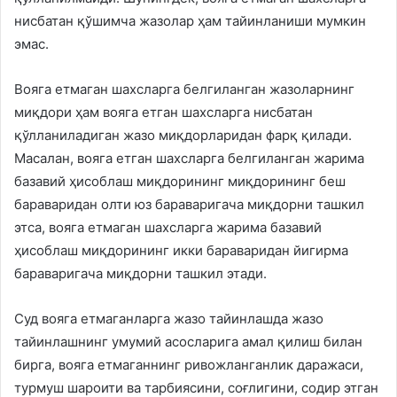
нисбатан қўшимча жазолар ҳам тайинланиши мумкин
эмас.
Вояга етмаган шахсларга белгиланган жазоларнинг
миқдори ҳам вояга етган шахсларга нисбатан
қўлланиладиган жазо миқдорларидан фарқ қилади.
Масалан, вояга етган шахсларга белгиланган жарима
базавий ҳисоблаш миқдорининг миқдорининг беш
бараваридан олти юз бараваригача миқдорни ташкил
этса, вояга етмаган шахсларга жарима базавий
ҳисоблаш миқдорининг икки бараваридан йигирма
бараваригача миқдорни ташкил этади.
Суд вояга етмаганларга жазо тайинлашда жазо
тайинлашнинг умумий асосларига амал қилиш билан
бирга, вояга етмаганнинг ривожланганлик даражаси,
турмуш шароити ва тарбиясини, соғлигини, содир этган