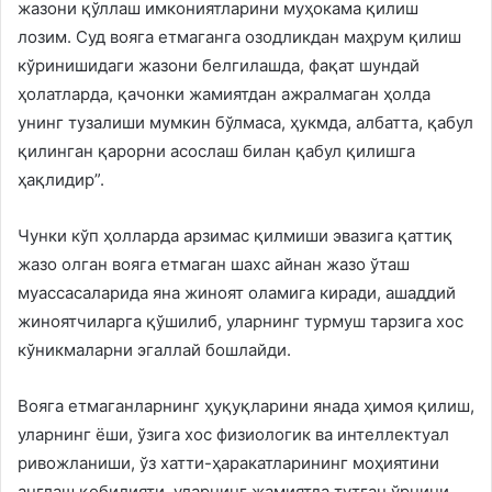
жазони қўллаш имкониятларини муҳокама қилиш
лозим. Суд вояга етмаганга озодликдан маҳрум қилиш
кўринишидаги жазони белгилашда, фақат шундай
ҳолатларда, қачонки жамиятдан ажралмаган ҳолда
унинг тузалиши мумкин бўлмаса, ҳукмда, албатта, қабул
қилинган қарорни асослаш билан қабул қилишга
ҳақлидир”.
Чунки кўп ҳолларда арзимас қилмиши эвазига қаттиқ
жазо олган вояга етмаган шахс айнан жазо ўташ
муассасаларида яна жиноят оламига киради, ашаддий
жиноятчиларга қўшилиб, уларнинг турмуш тарзига хос
кўникмаларни эгаллай бошлайди.
Вояга етмаганларнинг ҳуқуқларини янада ҳимоя қилиш,
уларнинг ёши, ўзига хос физиологик ва интеллектуал
ривожланиши, ўз хатти-ҳаракатларининг моҳиятини
англаш қобилияти, уларнинг жамиятда тутган ўрнини