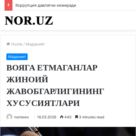
Коррупция давлатни кемиради
Home
/
Маданият
Маданият
ВОЯГА ЕТМАГАНЛАР
ЖИНОИЙ
ЖАВОБГАРЛИГИНИНГ
ХУСУСИЯТЛАРИ
nornews
16.05.2026
440
3 minutes read