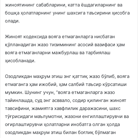
жиноятининг сабабларини, катта ёшдагиларнинг ва
бошқа ҳолатларнинг унинг шахсига таъсирини ҳисобга
олади.
Жиноят кодексида вояга етмаганларга нисбатан
қўлланадиган жазо тизимининг асосий вазифаси ҳам
вояга етмаганларни мажбурлаш ва тарбиялаш
ҳисобланади.
Озодликдан маҳрум этиш энг қаттиқ жазо бўлиб, вояга
етмаганга ҳам ижобий, ҳам салбий таъсир кўрсатиши
мумкин. Шунинг учун, “вояга етмаганларга жазо
тайинлашда, суд энг асввало, содир қилинган жиноят
тавсифини, жамиятга хавфлилик даражасини, шахс
тўғрисидаги маълумотни, жазони енгиллаштирувчи ва
оғирлаштирувчи ҳолатларни инобатга олган ҳолда
озодликдан маҳрум этиш билан боғлиқ бўлмаган