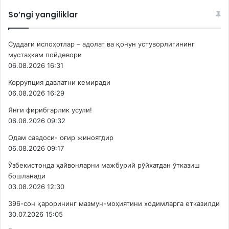
So’ngi yangiliklar
Суддаги ислоҳотлар – адолат ва қонун устуворлигининг
мустаҳкам пойдевори
06.08.2026 16:31
Коррупция давлатни кемиради
06.08.2026 16:29
Янги фирибгарлик усули!
06.08.2026 09:32
Одам савдоси- оғир жиноятдир
06.08.2026 09:17
Ўзбекистонда ҳайвонларни мажбурий рўйхатдан ўтказиш
бошланади
03.08.2026 12:30
396-сон қарорининг мазмун-моҳиятини ходимларга етказилди
30.07.2026 15:05