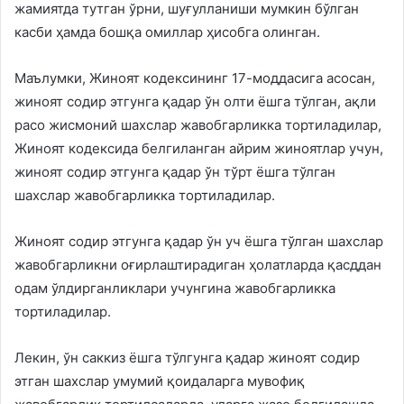
жамиятда тутган ўрни, шуғулланиши мумкин бўлган
касби ҳамда бошқа омиллар ҳисобга олинган.
Маълумки, Жиноят кодексининг 17-моддасига асосан,
жиноят содир этгунга қадар ўн олти ёшга тўлган, ақли
расо жисмоний шахслар жавобгарликка тортиладилар,
Жиноят кодексида белгиланган айрим жиноятлар учун,
жиноят содир этгунга қадар ўн тўрт ёшга тўлган
шахслар жавобгарликка тортиладилар.
Жиноят содир этгунга қадар ўн уч ёшга тўлган шахслар
жавобгарликни оғирлаштирадиган ҳолатларда қасддан
одам ўлдирганликлари учунгина жавобгарликка
тортиладилар.
Лекин, ўн саккиз ёшга тўлгунга қадар жиноят содир
этган шахслар умумий қоидаларга мувофиқ