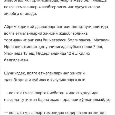
жавобгарлик тортилсаларда, уларга жазо белгилашда
вояга етмаганлар жавобгарлигининг хусусиятлари
ҳисобга олинади.
Айрим хорижий давлатларнинг жиноят қонунчилигида
вояга етмаганларни жиноий жавобгарликка
тортишнинг энг кам ёш чегараси белгиланган. Масалан,
Ирландия жиноят қонунчилигида субьект ёши 7 ёш,
Японияда 13 ёш, Нидерландияда 12 ёш қилиб
белгиланган.
Шунингдек, вояга етмаганларнинг жиноий
жавобгарлиги қуйидаги хусусиятларга эга:
— вояга етмаганларга нисбатан жиноят қонунида
назарда тутилган барча жазо чоралари қўлланилмайди;
— вояга етмаганлар томонидан содир этилган жиноят