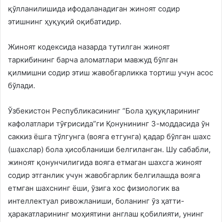
қўлланилишида ифодаланадиган жиноят содир
этишнинг ҳуқуқий оқибатидир.
Жиноят кодексида назарда тутилган жиноят
таркибининг барча аломатлари мавжуд бўлган
қилмишни содир этиш жавобгарликка тортиш учун асос
бўлади.
Ўзбекистон Республикасининг “Бола ҳуқуқларининг
кафолатлари тўғрисида”ги Қонунининг 3-моддасида ўн
саккиз ёшга тўлгунга (вояга етгунга) қадар бўлган шахс
(шахслар) бола ҳисобланиши белгиланган. Шу сабабли,
жиноят қонунчилигида вояга етмаган шахсга жиноят
содир этганлик учун жавобгарлик белгилашда вояга
етмган шахснинг ёши, ўзига хос физиологик ва
интеллектуал ривожланиши, боланинг ўз ҳатти-
ҳаракатларининг моҳиятини англаш қобилияти, унинг