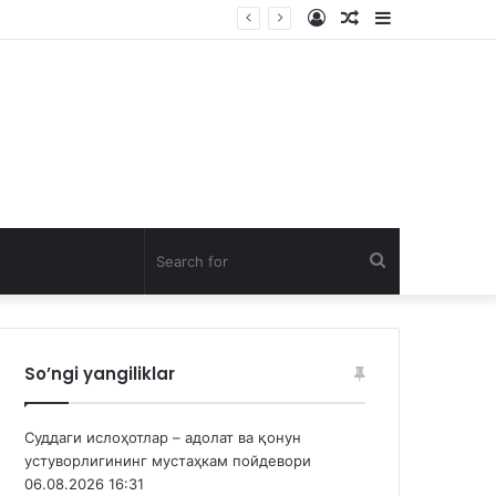
Log
Random
Sidebar
In
Article
Search
for
So’ngi yangiliklar
Суддаги ислоҳотлар – адолат ва қонун
устуворлигининг мустаҳкам пойдевори
06.08.2026 16:31