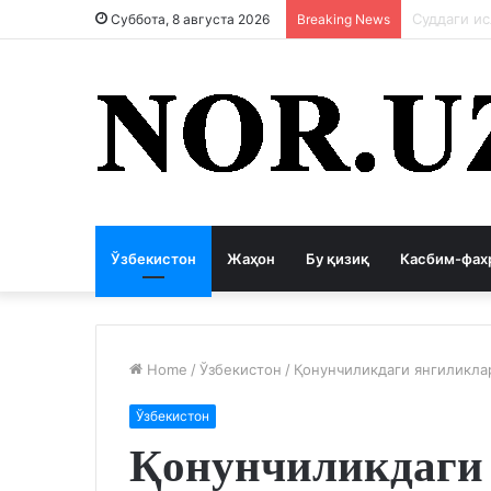
Коррупция
Суббота, 8 августа 2026
Breaking News
Ўзбекистон
Жаҳон
Бу қизиқ
Касбим-фах
Home
/
Ўзбекистон
/
Қонунчиликдаги янгиликла
Ўзбекистон
Қонунчиликдаги