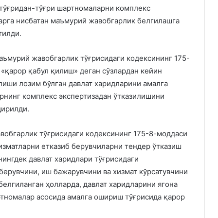
 тўғридан-тўғри шартномаларни комплекс
арга нисбатан маъмурий жавобгарлик белгилашга
тилди.
аъмурий жавобгарлик тўғрисидаги кодексининг 175-
и
«қарор қабул қилиш» деган сўзлардан кейин
лиши лозим бўлган давлат харидларини амалга
рнинг комплекс экспертизадан ўтказилишини
дирилди.
вобгарлик тўғрисидаги кодексининг 175-8-моддаси
хизматларни етказиб берувчиларни тендер ўтказиш
нингдек давлат харидлари тўғрисидаги
берувчини, иш бажарувчини ва хизмат кўрсатувчини
белгиланган ҳолларда, давлат харидларини ягона
ртномалар асосида амалга ошириш тўғрисида қарор