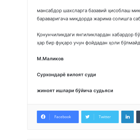
мансабдор шахсларга базавий ҳисоблаш ми
бараваригача миқдорда жарима солишга саб
Қонунчиликдаги янгиликлардан хабардор бў
ҳар бир фуқаро учун фойдадан ҳоли бўлмайд
М.Маликов
Сурхондарё вилоят суди
жиноят ишлари бўйича судьяси
Lin
Facebook
Twitter