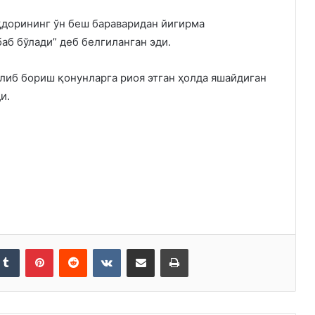
қдорининг ўн беш бараваридан йигирма
аб бўлади” деб белгиланган эди.
либ бориш қонунларга риоя этган ҳолда яшайдиган
и.
kedIn
Tumblr
Pinterest
Reddit
VKontakte
Share via Email
Print