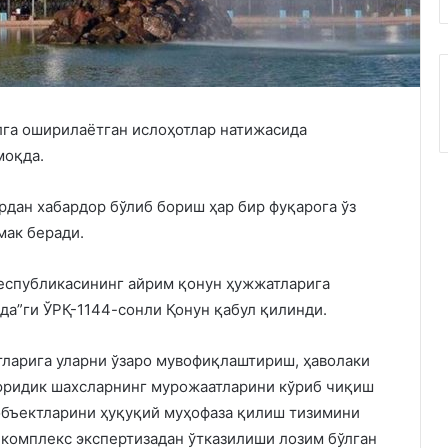
лга оширилаётган ислоҳотлар натижасида
моқда.
рдан хабардор бўлиб бориш ҳар бир фуқарога ўз
мак беради.
Республикасининг айрим қонун ҳужжатларига
да”ги ЎРҚ-1144-сонли Қонун қабул қилинди.
тларига уларни ўзаро мувофиқлаштириш, ҳаволаки
юридик шахсларнинг мурожаатларини кўриб чиқиш
объектларини ҳуқуқий муҳофаза қилиш тизимини
комплекс экспертизадан ўтказилиши лозим бўлган