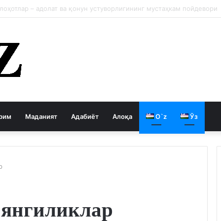
 давлатни кемиради
рим
Маданият
Адабиёт
Алоқа
O`z
Ўз
р
 янгиликлар