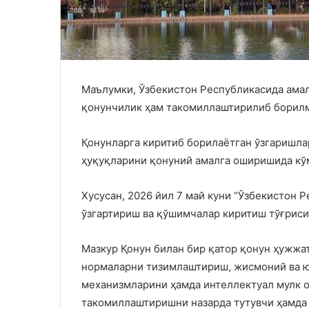
Маълумки, Ўзбекистон Республикасида ама
қонунчилик ҳам такомиллаштирилиб борил
Қонунларга киритиб борилаётган ўзгаришла
ҳуқуқларини қонуний амалга оширишида кў
Хусусан, 2026 йил 7 май куни “Ўзбекистон 
ўзгартириш ва қўшимчалар киритиш тўғриси
Мазкур Қонун билан бир қатор қонун ҳужжа
нормаларни тизимлаштириш, жисмоний ва 
механизмларини ҳамда интеллектуал мулк 
такомиллаштиришни назарда тутувчи ҳамда 