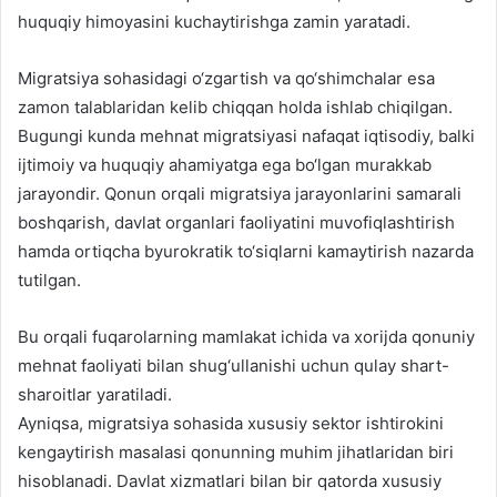
huquqiy himoyasini kuchaytirishga zamin yaratadi.
Migratsiya sohasidagi o‘zgartish va qo‘shimchalar esa
zamon talablaridan kelib chiqqan holda ishlab chiqilgan.
Bugungi kunda mehnat migratsiyasi nafaqat iqtisodiy, balki
ijtimoiy va huquqiy ahamiyatga ega bo‘lgan murakkab
jarayondir. Qonun orqali migratsiya jarayonlarini samarali
boshqarish, davlat organlari faoliyatini muvofiqlashtirish
hamda ortiqcha byurokratik to‘siqlarni kamaytirish nazarda
tutilgan.
Bu orqali fuqarolarning mamlakat ichida va xorijda qonuniy
mehnat faoliyati bilan shug‘ullanishi uchun qulay shart-
sharoitlar yaratiladi.
Ayniqsa, migratsiya sohasida xususiy sektor ishtirokini
kengaytirish masalasi qonunning muhim jihatlaridan biri
hisoblanadi. Davlat xizmatlari bilan bir qatorda xususiy