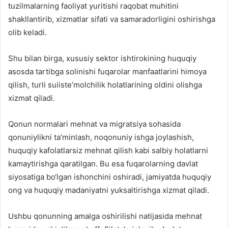
tuzilmalarning faoliyat yuritishi raqobat muhitini
shakllantirib, xizmatlar sifati va samaradorligini oshirishga
olib keladi.
Shu bilan birga, xususiy sektor ishtirokining huquqiy
asosda tartibga solinishi fuqarolar manfaatlarini himoya
qilish, turli suiiste’molchilik holatlarining oldini olishga
xizmat qiladi.
Qonun normalari mehnat va migratsiya sohasida
qonuniylikni ta’minlash, noqonuniy ishga joylashish,
huquqiy kafolatlarsiz mehnat qilish kabi salbiy holatlarni
kamaytirishga qaratilgan. Bu esa fuqarolarning davlat
siyosatiga bo‘lgan ishonchini oshiradi, jamiyatda huquqiy
ong va huquqiy madaniyatni yuksaltirishga xizmat qiladi.
Ushbu qonunning amalga oshirilishi natijasida mehnat