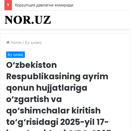
Коррупция давлатни кемиради
Home
/
Бу қизиқ
Бу қизиқ
O‘zbekiston
Respublikasining ayrim
qonun hujjatlariga
o‘zgartish va
qo‘shimchalar kiritish
to‘g‘risidagi 2025-yil 17-