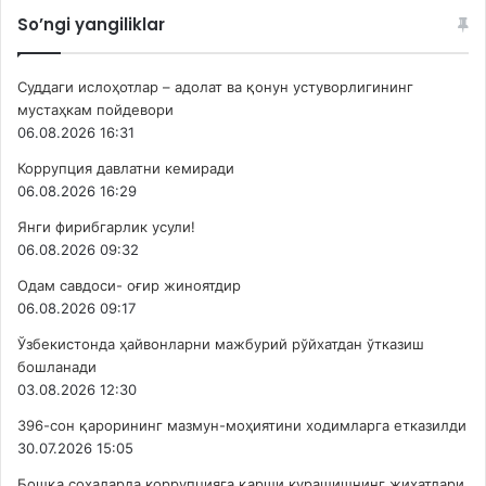
So’ngi yangiliklar
Суддаги ислоҳотлар – адолат ва қонун устуворлигининг
мустаҳкам пойдевори
06.08.2026 16:31
Коррупция давлатни кемиради
06.08.2026 16:29
Янги фирибгарлик усули!
06.08.2026 09:32
Одам савдоси- оғир жиноятдир
06.08.2026 09:17
Ўзбекистонда ҳайвонларни мажбурий рўйхатдан ўтказиш
бошланади
03.08.2026 12:30
396-сон қарорининг мазмун-моҳиятини ходимларга етказилди
30.07.2026 15:05
Бошқа соҳаларда коррупцияга қарши курашишнинг жиҳатлари