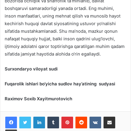
bozorida ochiqlik va shaffoflik ta’minlanib, davlat
boshqaruvi samaradorligi yanada ortadi. Eng muhimi,
inson manfaatlari, uning mehnat qilish va munosib hayot
kechirish huquqi davlat siyosatining ustuvor yo‘nalishi
sifatida mustahkamlanadi. Shu ma’noda, mazkur qonun
nafaqat huquqiy hujjat, balki inson qadrini ulug‘lovchi,
ijtimoiy adolatni qaror toptirishga qaratilgan muhim qadam
sifatida jamiyat hayotida alohida o‘rin egallaydi.
Surxondaryo viloyat sudi
Fuqarolik ishlari bo‘yicha sudlov hay’atining
sudyasi
Raximov Soxib Xayitmurotovich
LinkedIn
Tumblr
Pinterest
Reddit
VKontakte
Share via Email
Print