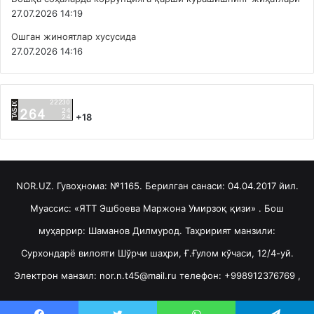
27.07.2026 14:19
Ошган жиноятлар хусусида
27.07.2026 14:16
+18
NOR.UZ. Гувоҳнома: №1165. Берилган санаси: 04.04.2017 йил.
Муассис: «ЯТТ Эшбоева Маржона Умирзоқ қизи» . Бош
муҳаррир: Шаманов Дилмурод. Таҳририят манзили:
Сурхондарё вилояти Шўрчи шаҳри, Ғ.Ғулом кўчаси, 12/4-уй.
Электрон манзил: nor.n.t45@mail.ru телефон: +998912376769 ,