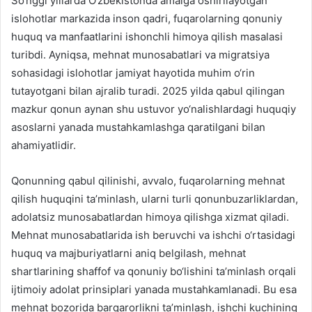
So‘nggi yillarda O‘zbekistonda amalga oshirilayotgan
islohotlar markazida inson qadri, fuqarolarning qonuniy
huquq va manfaatlarini ishonchli himoya qilish masalasi
turibdi. Ayniqsa, mehnat munosabatlari va migratsiya
sohasidagi islohotlar jamiyat hayotida muhim o‘rin
tutayotgani bilan ajralib turadi. 2025 yilda qabul qilingan
mazkur qonun aynan shu ustuvor yo‘nalishlardagi huquqiy
asoslarni yanada mustahkamlashga qaratilgani bilan
ahamiyatlidir.
Qonunning qabul qilinishi, avvalo, fuqarolarning mehnat
qilish huquqini ta’minlash, ularni turli qonunbuzarliklardan,
adolatsiz munosabatlardan himoya qilishga xizmat qiladi.
Mehnat munosabatlarida ish beruvchi va ishchi o‘rtasidagi
huquq va majburiyatlarni aniq belgilash, mehnat
shartlarining shaffof va qonuniy bo‘lishini ta’minlash orqali
ijtimoiy adolat prinsiplari yanada mustahkamlanadi. Bu esa
mehnat bozorida barqarorlikni ta’minlash, ishchi kuchining