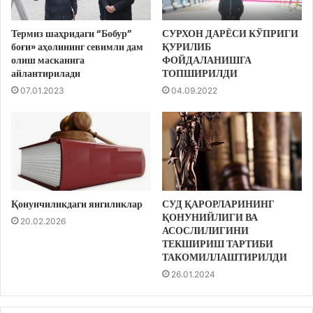
Термиз шаҳридаги “Бобур”
СУРХОН ДАРЁСИ КЎПРИГИ
боғи» аҳолининг севимли дам
ҚУРИЛИБ
олиш масканига
ФОЙДАЛАНИШГА
айлантирилади
ТОПШИРИЛДИ
07.01.2023
04.09.2022
Қонунчиликдаги янгиликлар
СУД ҚАРОРЛАРИНИНГ
ҚОНУНИЙЛИГИ ВА
20.02.2026
АСОСЛИЛИГИНИ
ТЕКШИРИШ ТАРТИБИ
ТАКОМИЛЛАШТИРИЛДИ
26.01.2024