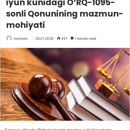
iyun kunidagi O‘RQ-1095-
sonli Qonunining mazmun-
mohiyati
nornews
29.01.2026
451
1 minute read