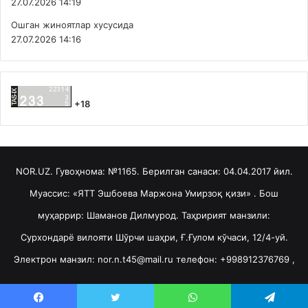
27.07.2026 14:19
Ошган жиноятлар хусусида
27.07.2026 14:16
+18
NOR.UZ. Гувоҳнома: №1165. Берилган санаси: 04.04.2017 йил.
Муассис: «ЯТТ Эшбоева Маржона Умирзоқ қизи» . Бош
муҳаррир: Шаманов Дилмурод. Таҳририят манзили:
Сурхондарё вилояти Шўрчи шаҳри, Ғ.Ғулом кўчаси, 12/4-уй.
Электрон манзил: nor.n.t45@mail.ru телефон: +998912376769 ,