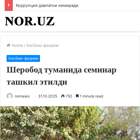
Коррупция давлатни кемиради
Home
/
Касбим-фахрим
Касбим-фахрим
Шеробод туманида семинар
ташкил этилди
nornews
31.10.2025
792
1 minute read