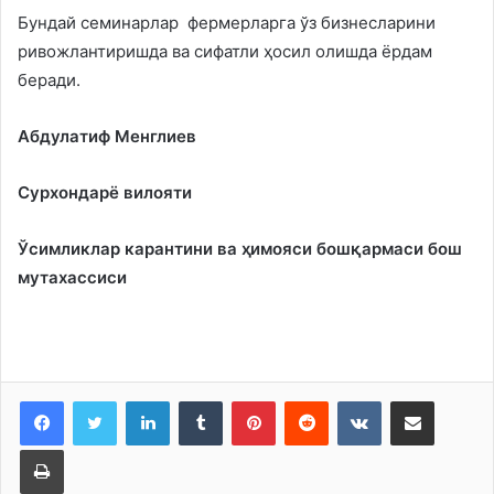
Бундай семинарлар фермерларга ўз бизнесларини
ривожлантиришда ва сифатли ҳосил олишда ёрдам
беради.
Абдулатиф Менглиев
Сурхондарё вилояти
Ўсимликлар карантини ва ҳимояси бошқармаси бош
мутахассиси
LinkedIn
Tumblr
Pinterest
Reddit
VKontakte
Share via Email
Print