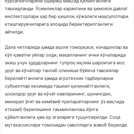
кўрсаткичларини ошириш мақсад қилинганлиги
таъкидланди. Ўсимликлар карантини ва ҳимояси давлат
инспекторлари ҳар бир қишлоқ хўжалиги маҳсулотлари
етиштирувчиларига алоҳида бириктирилганлиги
айтилди.
Дала четларида ҳамда аҳоли томорқаси, хонадонлар ва
кўп қаватли уйлар олди, маҳалланинг ички кўчаларида
экиш учун ҳудудларнинг тупроқ-иқлим шароитига мос
уруғ ва кўчатлар танлаб олиниши бўйича тавсиялар
берилаётганлиги ҳамда агротехник тадбирларни
субъектлар кесимида ташкил қилинаётганлиги,
ҳосилдор уруғ ва кўчат навларининг, шунингдек,
минерал ўғит ва кимёвий препаратларнинг ўз вақтида
етказиб берилишини таъминланлаш йўлга
қўйилганлиги ҳам ер эгаларига тушунтирилди. Соҳа
мутахассислари томонидан саволларга жавоб берилди.