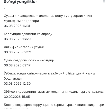
So’ngi yangiliklar
Суддаги ислоҳотлар – адолат ва қонун устуворлигининг
мустаҳкам пойдевори
06.08.2026 16:31
Коррупция давлатни кемиради
06.08.2026 16:29
Янги фирибгарлик усули!
06.08.2026 09:32
Одам савдоси- оғир жиноятдир
06.08.2026 09:17
Ўзбекистонда ҳайвонларни мажбурий рўйхатдан ўтказиш
бошланади
03.08.2026 12:30
396-сон қарорининг мазмун-моҳиятини ходимларга етказилди
30.07.2026 15:05
Бошқа соҳаларда коррупцияга қарши курашишнинг жиҳатлари