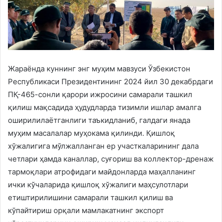
Жараёнда куннинг энг муҳим мавзуси Ўзбекистон
Республикаси Президентининг 2024 йил 30 декабрдаги
ПҚ-465-сонли қарори ижросини самарали ташкил
қилиш мақсадида ҳудудларда тизимли ишлар амалга
оширилилаётганлиги таъкидланиб, галдаги янада
муҳим масалалар муҳокама қилинди. Қишлоқ
хўжалигига мўлжалланган ер участкаларининг дала
четлари ҳамда каналлар, суғориш ва коллектор-дренаж
тармоқлари атрофидаги майдонларда маҳалланинг
ички кўчаларида қишлоқ хўжалиги маҳсулотлари
етиштирилишини самарали ташкил қилиш ва
кўпайтириш орқали мамлакатнинг экспорт