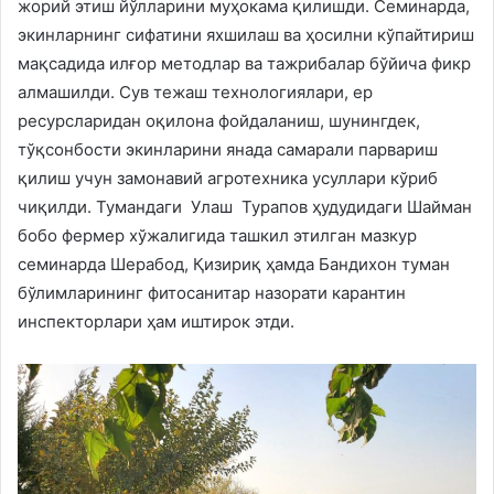
жорий этиш йўлларини муҳокама қилишди. Семинарда,
экинларнинг сифатини яхшилаш ва ҳосилни кўпайтириш
мақсадида илғор методлар ва тажрибалар бўйича фикр
алмашилди. Сув тежаш технологиялари, ер
ресурсларидан оқилона фойдаланиш, шунингдек,
тўқсонбости экинларини янада самарали парвариш
қилиш учун замонавий агротехника усуллари кўриб
чиқилди. Тумандаги Улаш Турапов ҳудудидаги Шайман
бобо фермер хўжалигида ташкил этилган мазкур
семинарда Шерабод, Қизириқ ҳамда Бандихон туман
бўлимларининг фитосанитар назорати карантин
инспекторлари ҳам иштирок этди.