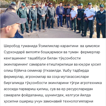
Шеробод туманида Ўсимликлар карантини ва ҳимояси
Сурхондарё вилояти бошқармаси ва туман фермерлар
кенгашининг ташаббуси билан тўқсонбости
экинларининг самарали етиштирилиши ва юқори ҳосил
олиш бўйича семинар ўтказилди. Ушбу тадбирда
фермерлар, агрономлар ва соҳа мутахассислари
биргаликда тўқсонбости экинларини тўғри агротехника
асосида парвариш қилиш, сув ва ер ресурсларидан
самарали фойдаланиш, шунингдек, келгуси йилда
ҳосилни ошириш учун замонавий технологияларни