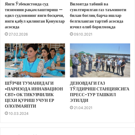
Янги Ўзбекистонда суд
Вилоятда табиий ва
тизимини рақамлаштириш —
суюлтирилган газ таъминоти
одил судловнинг янги босқичи,
билан боғлиқ барча ишлар
янги қабул қилинган Қонунлар
белгиланган тартиб асосида
асосида
изчил олиб борилмоқда
27.02.2026
09.10.2021
ШЎРЧИ ТУМАНИДАГИ
ДЕНОВДАГИ ГАЗ
«ПАРИЗОДА ИННАВАЦИОН
ТЎЛДИРИШ СТАНЦИЯСИГА
СВТ» ОК ТИКУВЧИЛИК
ПРЕСС-ТУР ТАШКИЛ
ЦЕХИ ҚУРИШ УЧУН ЕР
ЭТИЛДИ
ОЛОЛМАЯПТИ
21.04.2021
10.03.2024