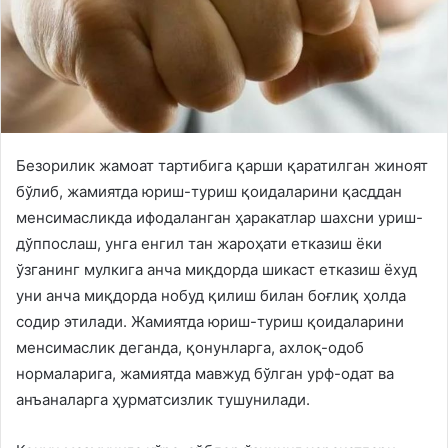
Безорилик жамоат тартибига қарши қаратилган жиноят
бўлиб, жамиятда юриш-туриш қоидаларини қасддан
менсимасликда ифодаланган ҳаракатлар шахсни уриш-
дўппослаш, унга енгил тан жароҳати етказиш ёки
ўзганинг мулкига анча миқдорда шикаст етказиш ёхуд
уни анча миқдорда нобуд қилиш билан боғлиқ ҳолда
содир этилади. Жамиятда юриш-туриш қоидаларини
менсимаслик деганда, қонунларга, ахлоқ-одоб
нормаларига, жамиятда мавжуд бўлган урф-одат ва
анъаналарга ҳурматсизлик тушунилади.