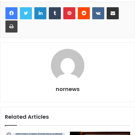
LinkedIn
Tumblr
Pinterest
Reddit
VKontakte
Share via Email
Print
nornews
Related Articles