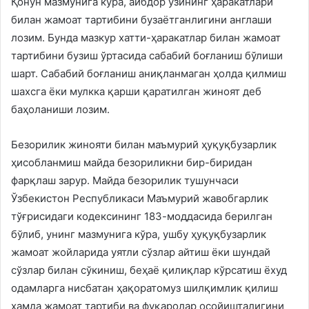
Қонун мазмунига кўра, айбдор ўзининг ҳаракатлари
билан жамоат тартибини бузаётганлигини англаши
лозим. Бунда мазкур хатти-ҳаракатлар билан жамоат
тартибини бузиш ўртасида сабабий боғланиш бўлиши
шарт. Сабабий боғланиш аниқланмаган ҳолда қилмиш
шахсга ёки мулкка қарши қаратилган жиноят деб
баҳоланиши лозим.
Безорилик жинояти билан маъмурий ҳуқуқбузарлик
ҳисобланмиш майда безориликни бир-биридан
фарқлаш зарур. Майда безорилик тушунчаси
Ўзбекистон Республикаси Маъмурий жавобгарлик
тўғрисидаги кодексининг 183-моддасида берилган
бўлиб, унинг мазмунига кўра, ушбу ҳуқуқбузарлик
жамоат жойларида уятли сўзлар айтиш ёки шундай
сўзлар билан сўкиниш, беҳаё қилиқлар кўрсатиш ёхуд
одамларга нисбатан ҳақоратомуз шилқимлик қилиш
ҳамда жамоат тартиби ва фуқаролар осойишталигини