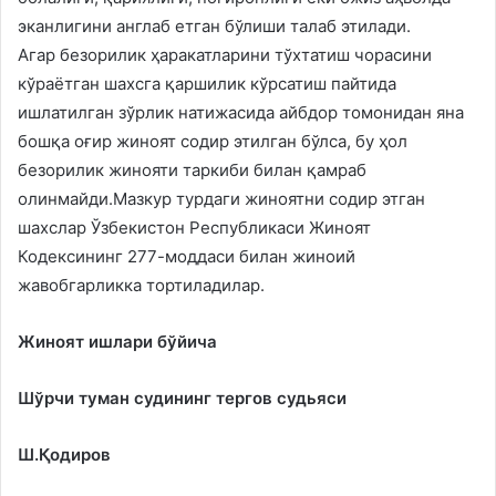
эканлигини англаб етган бўлиши талаб этилади.
Агар безорилик ҳаракатларини тўхтатиш чорасини
кўраётган шахсга қаршилик кўрсатиш пайтида
ишлатилган зўрлик натижасида айбдор томонидан яна
бошқа оғир жиноят содир этилган бўлса, бу ҳол
безорилик жинояти таркиби билан қамраб
олинмайди.Мазкур турдаги жиноятни содир этган
шахслар Ўзбекистон Республикаси Жиноят
Кодексининг 277-моддаси билан жиноий
жавобгарликка тортиладилар.
Жиноят ишлари бўйича
Шўрчи туман судининг тергов судьяси
Ш.Қодиров