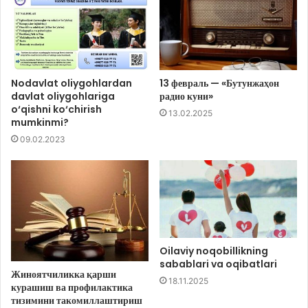
Nodavlat oliygohlardan
13 февраль — «Бутунжаҳон
davlat oliygohlariga
радио куни»
o‘qishni ko‘chirish
13.02.2025
mumkinmi?
09.02.2023
Oilaviy noqobillikning
sabablari va oqibatlari
Жиноятчиликка қарши
18.11.2025
курашиш ва профилактика
тизимини такомиллаштириш