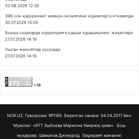
03.08.2026 12:30
396-сон қарорининг мазмун-моҳиятини ходимларга етказилди
30.07.2026 15:05
Бошқа соҳаларда коррупцияга қарши курашишнинг жиҳатлари
27.07.2026 14:19
Ошган жиноятлар хусусида
27.07.2026 14:16
+18
NOR.UZ. Гувоҳнома: №1165. Берилган санаси: 04.04.2017 йил.
Муассис: «ЯТТ Эшбоева Маржона Умирзоқ қизи» . Бош
муҳаррир: Шаманов Дилмурод. Таҳририят манзили: