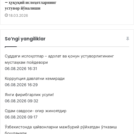
– ҳуқуқий ислоҳотларнинг
устувор йўналиши
18.03.2026
So’ngi yangiliklar
Суддаги ислоҳотлар – адолат ва қонун устуворлигининг
мустаҳкам пойдевори
06.08.2026 16:31
Коррупция давлатни кемиради
06.08.2026 16:29
Янги фирибгарлик усули!
06.08.2026 09:32
Одам савдоси- оғир жиноятдир
06.08.2026 09:17
Ўзбекистонда ҳайвонларни мажбурий рўйхатдан ўтказиш
бошланади