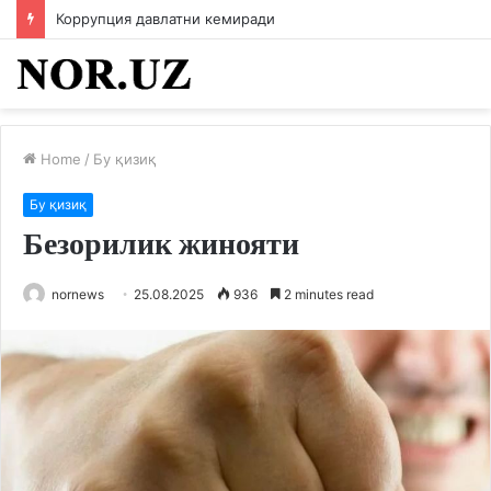
Коррупция давлатни кемиради
Home
/
Бу қизиқ
Бу қизиқ
Безорилик жинояти
nornews
25.08.2025
936
2 minutes read