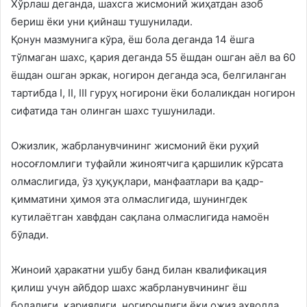
Хўрлаш деганда, шахсга жисмоний жиҳатдан азоб
бериш ёки уни қийнаш тушунилади.
Қонун мазмунига кўра, ёш бола деганда 14 ёшга
тўлмаган шахс, қария деганда 55 ёшдан ошган аёл ва 60
ёшдан ошган эркак, ногирон деганда эса, белгиланган
тартибда I, II, III гуруҳ ногирони ёки болаликдан ногирон
сифатида тан олинган шахс тушунилади.
Ожизлик, жабрланувчининг жисмоний ёки руҳий
носоғломлиги туфайли жиноятчига қаршилик кўрсата
олмаслигида, ўз ҳуқуқлари, манфаатлари ва қадр-
қимматини ҳимоя эта олмаслигида, шунингдек
кутилаётган хавфдан сақлана олмаслигида намоён
бўлади.
Жиноий ҳаракатни ушбу банд билан квалификация
қилиш учун айбдор шахс жабрланувчининг ёш
болалиги, қариялиги, ногиронлиги ёки ожиз аҳволда