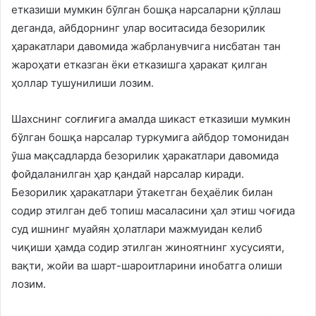
етказиши мумкин бўлган бошқа нарсаларни қўллаш
деганда, айбдорнинг улар воситасида безорилик
ҳаракатлари давомида жабрланувчига нисбатан тан
жароҳати етказган ёки етказишга ҳаракат қилган
ҳоллар тушунилиши лозим.
Шахснинг соғлиғига амалда шикаст етказиши мумкин
бўлган бошқа нарсалар туркумига айбдор томонидан
ўша мақсадларда безорилик ҳаракатлари давомида
фойдаланилган ҳар қандай нарсалар киради.
Безорилик ҳаракатлари ўтакетган беҳаёлик билан
содир этилган деб топиш масаласини ҳал этиш чоғида
суд ишнинг муайян ҳолатлари мажмуидан келиб
чиқиши ҳамда содир этилган жиноятнинг хусусияти,
вақти, жойи ва шарт-шароитларини инобатга олиши
лозим.