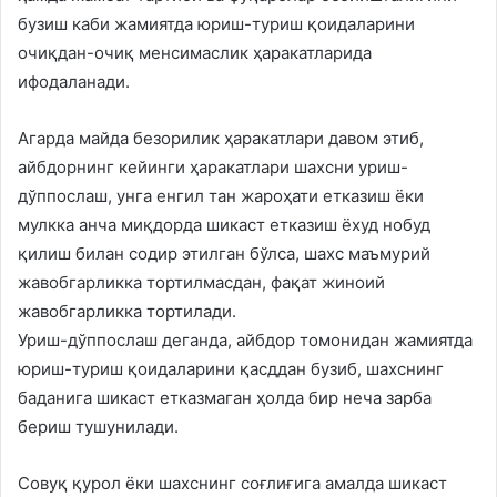
бузиш каби жамиятда юриш-туриш қоидаларини
очиқдан-очиқ менсимаслик ҳаракатларида
ифодаланади.
Агарда майда безорилик ҳаракатлари давом этиб,
айбдорнинг кейинги ҳаракатлари шахсни уриш-
дўппослаш, унга енгил тан жароҳати етказиш ёки
мулкка анча миқдорда шикаст етказиш ёхуд нобуд
қилиш билан содир этилган бўлса, шахс маъмурий
жавобгарликка тортилмасдан, фақат жиноий
жавобгарликка тортилади.
Уриш-дўппослаш деганда, айбдор томонидан жамиятда
юриш-туриш қоидаларини қасддан бузиб, шахснинг
баданига шикаст етказмаган ҳолда бир неча зарба
бериш тушунилади.
Совуқ қурол ёки шахснинг соғлиғига амалда шикаст