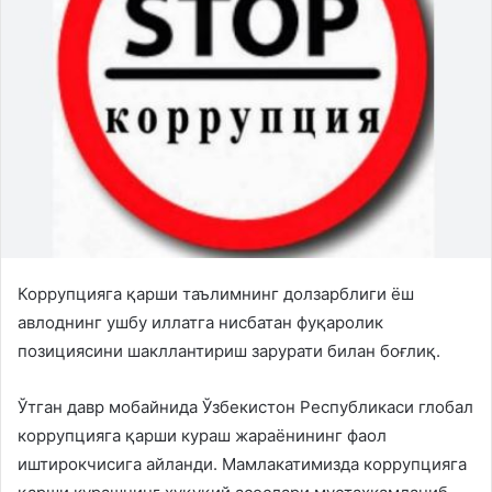
Коррупцияга қарши таълимнинг долзарблиги ёш
авлоднинг ушбу иллатга нисбатан фуқаролик
позициясини шакллантириш зарурати билан боғлиқ.
Ўтган давр мобайнида Ўзбекистон Республикаси глобал
коррупцияга қарши кураш жараёнининг фаол
иштирокчисига айланди. Мамлакатимизда коррупцияга