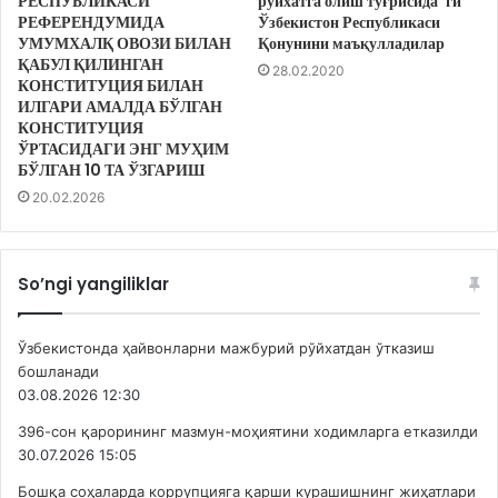
РЕСПУБЛИКАСИ
рўйхатга олиш тўғрисида”ги
РЕФЕРЕНДУМИДА
Ўзбекистон Республикаси
УМУМХАЛҚ ОВОЗИ БИЛАН
Қонунини маъқулладилар
ҚАБУЛ ҚИЛИНГАН
28.02.2020
КОНСТИТУЦИЯ БИЛАН
ИЛГАРИ АМАЛДА БЎЛГАН
КОНСТИТУЦИЯ
ЎРТАСИДАГИ ЭНГ МУҲИМ
БЎЛГАН 10 ТА ЎЗГАРИШ
20.02.2026
So’ngi yangiliklar
Ўзбекистонда ҳайвонларни мажбурий рўйхатдан ўтказиш
бошланади
03.08.2026 12:30
396-сон қарорининг мазмун-моҳиятини ходимларга етказилди
30.07.2026 15:05
Бошқа соҳаларда коррупцияга қарши курашишнинг жиҳатлари