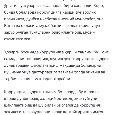
ўргатиш устувор вазифалардан бири саналади. Зеро,
бунда болаларда коррупцияга қарши фуқаролик
позицияси, дунёга нисбатан инсоний муносабат, она
Ватан ва оиласига муҳаббатни шакллантириш учун
зарур бўлган туйғуларни ривожлантириш муҳим
аҳамиятга эга.
Ҳозирги босқичда коррупцияга қарши таълим, бу – онг
ва маданиятни ошириш, шунингдек, коррупцияга қарши
дунёқарашни шакллантириш мақсадида болаларни
қўшимча ўқув дастурларига таянган ҳолда ўқитиш ва
тарбиялашнинг мақсадли жараёни.
Коррупцияга қарши таълим болаларда бу иллатга
қарши дунёқараш, ахлоқий эътиқод, ҳис-туйғуни
шакллантириш ва шу билан биргаликда коррупция
ҳақидаги тасаввурларни янада кенгайтиришга имкон