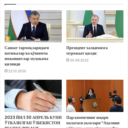
Саноат тармоқларидаги
Президент халқимизга
натижалар ва қўшимча
мурожаат қилди:
имкониятлар муҳокама
20.06.2022
қилинди
22.10.2020
2023 ЙИЛ 30 АПРЕЛЬ КУНИ
Парламентнинг юқори
ЎТКАЗИЛГАН ЎЗБЕКИСТОН
палатаси аъзолари “Аҳолини