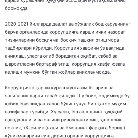
қарши курашнинг ҳуқуқий асослари мустаҳкамланиб
бормоқда.
2020-2021 йилларда давлат ва хўжалик бошқарувининг
барча органларида коррупцияга қарши ички назорат
тизимларини босқичма-босқич ташкил этиш чора-
тадбирлари кўрилди. Коррупция хавфини ўз вақтида
аниқлаш, уларга олиб борадиган оқибат, сабаб ва
шароитларни бартараф этиш, коррупция хавфи юзага
келиши мумкин бўлган жойлар аниқланмоқда.
Коррупцияга қарши кураш мунтазам ўзгариш ва
янгиланишларни талаб қилади. Шу боис, олдимизда бу
қабиҳ ёвузликдан халос бўлиш учун бир қатор муҳим
вазифалар турибди. Хусусан, ёш авлоднинг ҳуқуқий
саводхонлиги ва онгини ривожлантириш, ҳалоллик,
поклик, тўғрилик (яхши ва ёмоннинг фарқига бориш)
кўникмаларини сингдириш орқали коррупцияга