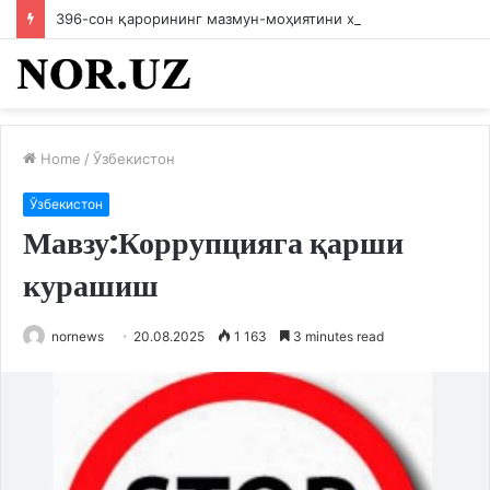
396-сон қарорининг мазмун-моҳиятини ходимларга етказилди
Home
/
Ўзбекистон
Ўзбекистон
Мавзу:Коррупцияга қарши
курашиш
nornews
20.08.2025
1 163
3 minutes read