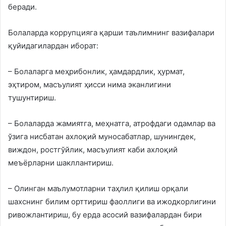
беради.
Болаларда коррупцияга қарши таълимнинг вазифалари
қуйидагилардан иборат:
– Болаларга меҳрибонлик, ҳамдардлик, ҳурмат,
эҳтиром, масъулият ҳисси нима эканлигини
тушунтириш.
– Болаларда жамиятга, меҳнатга, атрофдаги одамлар ва
ўзига нисбатан ахлоқий муносабатлар, шунингдек,
виждон, ростгўйлик, масъулият каби ахлоқий
меъёрларни шакллантириш.
– Олинган маълумотларни таҳлил қилиш орқали
шахснинг билим орттириш фаоллиги ва ижодкорлигини
ривожлантириш, бу ерда асосий вазифалардан бири