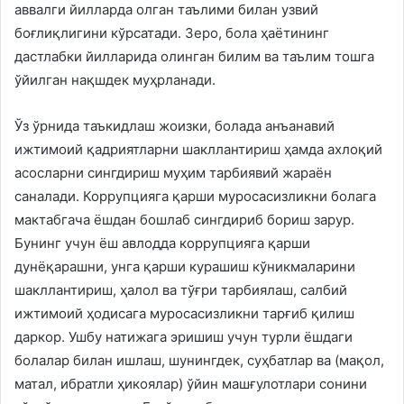
аввалги йилларда олган таълими билан узвий
боғлиқлигини кўрсатади. Зеро, бола ҳаётининг
дастлабки йилларида олинган билим ва таълим тошга
ўйилган нақшдек муҳрланади.
Ўз ўрнида таъкидлаш жоизки, болада анъанавий
ижтимоий қадриятларни шакллантириш ҳамда ахлоқий
асосларни сингдириш муҳим тарбиявий жараён
саналади. Коррупцияга қарши муросасизликни болага
мактабгача ёшдан бошлаб сингдириб бориш зарур.
Бунинг учун ёш авлодда коррупцияга қарши
дунёқарашни, унга қарши курашиш кўникмаларини
шакллантириш, ҳалол ва тўғри тарбиялаш, салбий
ижтимоий ҳодисага муросасизликни тарғиб қилиш
даркор. Ушбу натижага эришиш учун турли ёшдаги
болалар билан ишлаш, шунингдек, суҳбатлар ва (мақол,
матал, ибратли ҳикоялар) ўйин машғулотлари сонини