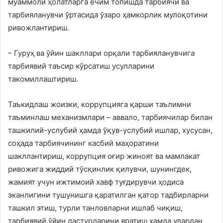
муаммоли ҳолатларга ечим топишда тарбиячи ва
тарбияланувчи ўртасида ўзаро ҳамкорлик мулоқотини
ривожлантириш.
– Гуруҳ ва ўйин шакллари орқали тарбияланувчига
тарбиявий таъсир кўрсатиш усулларини
такомиллаштириш.
Таъкидлаш жоизки, коррупцияга қарши таълимни
таъминлаш механизмлари – аввало, тарбиячилар билан
ташкилий-услубий ҳамда ўқув-услубий ишлар, хусусан,
соҳада тарбиячининг касбий маҳоратини
шакллантириш, коррупция оғир жиноят ва мамлакат
ривожига жиддий тўсқинлик қилувчи, шунингдек,
жамият учун ижтимоий хавф туғдирувчи ҳодиса
эканлигини тушунишга қаратилган қатор тадбирларни
ташкил этиш, турли танловларни ишлаб чиқиш,
тарбиявий ўйин дастурларини яратиш ҳамда улардан