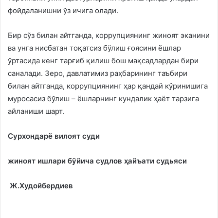
фойдаланишни ўз ичига олади.
Бир сўз билан айтганда, коррупциянинг жиноят эканини
ва унга нисбатан тоқатсиз бўлиш ғоясини ёшлар
ўртасида кенг тарғиб қилиш бош мақсадлардан бири
саналади. Зеро, давлатимиз раҳбарининг таъбири
билан айтганда, коррупциянинг ҳар қандай кўринишига
муросасиз бўлиш – ёшларнинг кундалик ҳаёт тарзига
айланиши шарт.
Сурхондарё вилоят суди
жиноят ишлари бўйича судлов ҳайъати судьяси
Ж.Худойбердиев