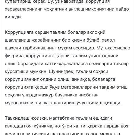
кўпайтириш керак. Бу, ўз навбатида, коррупция
ҳаракатларининг моҳиятини англаш имкониятини пайдо
қилади.
Коррупцияга қарши таълим болалар ахлоқий
шаклланиш жараёнининг бир қисми бўлиб, ҳалол
шахсни тарбиялашнинг муҳим асосидир. Мутахассислар
фикрича, коррупцияга қарши таълим унинг олдини
олиш борасидаги хатти-ҳаракатларга сезиларли таъсир
кўрсатиши мумкин. Шунингдек, таълим соҳаси
коррупциянинг олдини олиш, айниқса, болаларга
коррупцияга қарши ўқув материалларини тақдим этиш
орқали уларда мазкур ёвузликка нисбатан
муросасизликни шакллантириш учун хизмат қилади.
Таъкидлаш жоизки, мактабгача таълим ёшидаги
авлодда ғоя, кўникма, нотўғри хатти-ҳаракатлардан воз
кечиш позициясини шакллантириш, ҳалол меҳнатга