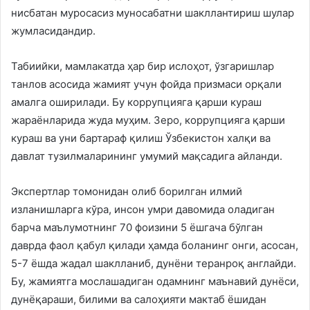
нисбатан муросасиз муносабатни шакллантириш шулар
жумласидандир.
Табиийки, мамлакатда ҳар бир ислоҳот, ўзгаришлар
танлов асосида жамият учун фойда призмаси орқали
амалга оширилади. Бу коррупцияга қарши кураш
жараёнларида жуда муҳим. Зеро, коррупцияга қарши
кураш ва уни бартараф қилиш Ўзбекистон халқи ва
давлат тузилмаларининг умумий мақсадига айланди.
Экспертлар томонидан олиб борилган илмий
изланишларга кўра, инсон умри давомида оладиган
барча маълумотнинг 70 фоизини 5 ёшгача бўлган
даврда фаол қабул қилади ҳамда боланинг онги, асосан,
5-7 ёшда жадал шаклланиб, дунёни теранроқ англайди.
Бу, жамиятга мослашадиган одамнинг маънавий дунёси,
дунёқараши, билими ва салоҳияти мактаб ёшидан