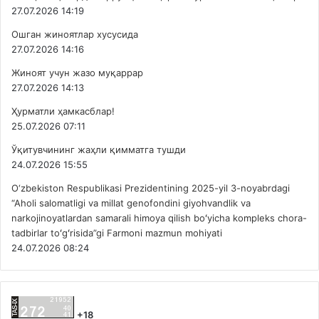
27.07.2026 14:19
Ошган жиноятлар хусусида
27.07.2026 14:16
Жиноят учун жазо муқаррар
27.07.2026 14:13
Ҳурматли ҳамкасблар!
25.07.2026 07:11
Ўқитувчининг жаҳли қимматга тушди
24.07.2026 15:55
O‘zbekiston Respublikasi Prezidentining 2025-yil 3-noyabrdagi
“Aholi salomatligi va millat genofondini giyohvandlik va
narkojinoyatlardan samarali himoya qilish boʻyicha kompleks chora-
tadbirlar toʻgʻrisida”gi Farmoni mazmun mohiyati
24.07.2026 08:24
+18