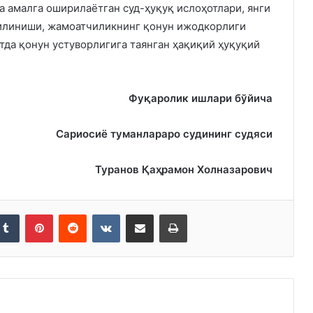
а амалга оширилаётган суд-ҳуқуқ ислоҳотлари, янги
қилиниши, жамоатчиликнинг қонун ижодкорлиги
да қонун устуворлигига таянган ҳақиқий ҳуқуқий
Фуқаролик ишлари бўйича
Сариосиё туманлараро судининг судяси
Туранов Қаҳрамон Холназарович
kedIn
Tumblr
Pinterest
Reddit
VKontakte
Share via Email
Print