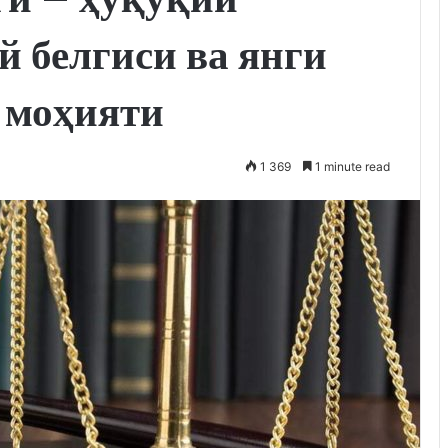
й белгиси ва янги
 моҳияти
1 369
1 minute read