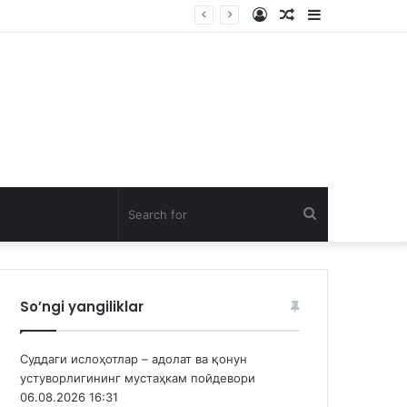
Log
Random
Sidebar
In
Article
Search
for
So’ngi yangiliklar
Суддаги ислоҳотлар – адолат ва қонун
устуворлигининг мустаҳкам пойдевори
06.08.2026 16:31