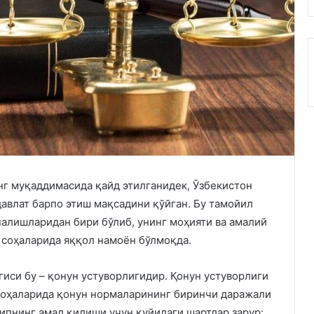
г муқаддимасида қайд этилганидек, Ўзбекистон
давлат барпо этиш мақсадини қўйган. Бу тамойил
алишларидан бири бўлиб, унинг моҳияти ва амалий
 соҳаларида яққол намоён бўлмоқда.
иси бу – қонун устуворлигидир. Қонун устуворлиги
 соҳаларида қонун нормаларининг биринчи даражали
ипнинг амал қилиши учун қуйидаги шартлар зарур: