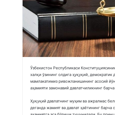
Ўзбекистон Республикаси Конституциясинин
халқи ўзининг олдига ҳуқуқий, демократик 
мамлакатимиз ривожланишининг асосий йўн
аҳамияти замонавий давлатчиликнинг барча
Ҳуқуқий давлатнинг муҳим ва ажралмас белг
деганда жамият ва давлат ҳаётининг барча
аҳамиятга эга бўлиши тушунилади. Бу принц