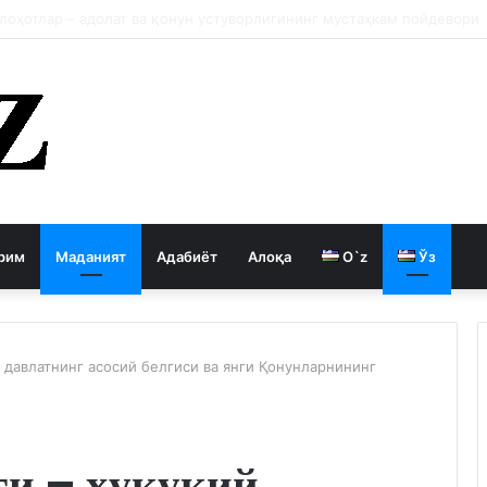
 давлатни кемиради
рим
Маданият
Адабиёт
Алоқа
O`z
Ўз
 давлатнинг асосий белгиси ва янги Қонунларнининг
ги – ҳуқуқий