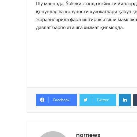
Шу маънода, Ўзбекистонда кейинги йиллард
қонунлар ва қонуности ҳужжатлари қабул 
жараёнларида фаол иштирок этиши мамлакат
давлат барпо этишга хизмат қилмоқда.
Lin
Facebook
Twitter
nornews