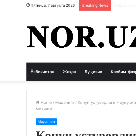
Коррупция
Пятница, 7 августа 2026
Breaking News
Ўзбекистон
Жаҳон
Бу қизиқ
Касбим-фах
Home
/
Маданият
/
Қонун устуворлиги – ҳуқуқий
моҳияти
Маданият
Қонун устуворли