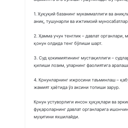
1. Ҳуқуқий базанинг мукаммаллиги ва аниқл
аниқ, тушунарли ва ижтимоий муносабатлар
2. Ҳамма учун тенглик – давлат органлари,
қонун олдида тенг бўлиши шарт.
3. Суд ҳокимиятининг мустақиллиги – судла
қилиши лозим, уларнинг фаолиятига аралаш
4. Қонунларнинг ижросини таъминлаш – қаб
жамият ҳаётида ўз аксини топиши зарур.
Қонун устуворлиги инсон ҳуқуқлари ва эрк
фуқароларнинг давлат органларига ишончин
муҳитини яхшилайди.