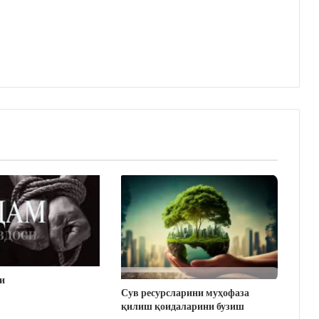
и
Сув ресурсларини муҳофаза
қилиш қоидаларини бузиш