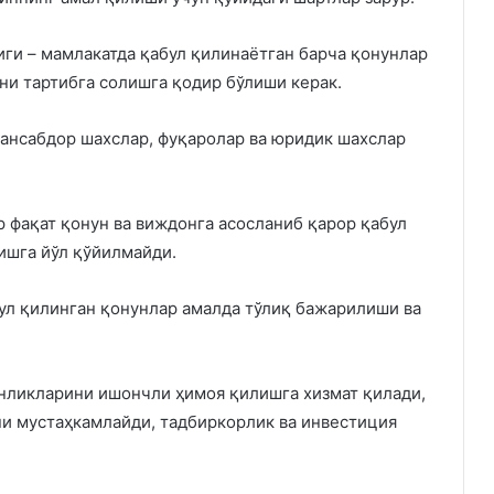
иги – мамлакатда қабул қилинаётган барча қонунлар
ни тартибга солишга қодир бўлиши керак.
 мансабдор шахслар, фуқаролар ва юридик шахслар
р фақат қонун ва виждонга асосланиб қарор қабул
ишга йўл қўйилмайди.
ул қилинган қонунлар амалда тўлиқ бажарилиши ва
инликларини ишончли ҳимоя қилишга хизмат қилади,
и мустаҳкамлайди, тадбиркорлик ва инвестиция