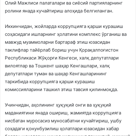
Олий Мажлиси палаталари ва сиёсий партияларнинг
ролини янада кучайтириш алоҳида белгиланган.
Иккинчидан, жойларда коррупцияга қарши курашиш
соҳасидаги ишларнинг ҳолатини комплекс ўрганиш ва
мавжуд муаммоларни бартараф этиш юзасидан
таклифлар тайёрлаб бориш учун Қорақалпоғистон
Республикаси Жўқорғи Кенгеси, халқ депутатлари
вилоятлар ва Тошкент шаҳар Кенгашлари, халқ
депутатлари туман ва шаҳар Кенгашларининг
таркибида коррупцияга қарши курашиш
комиссияларини ташкил этиш тавсия қилинмоқда.
Учинчидан, аҳолининг ҳуқуқий онги ва ҳуқуқий
маданиятини янада ошириш, жамиятда коррупцияга
нисбатан муросасиз муносабатни кучайтириш, ушбу
соҳадаги қонунбузилиш ҳолатлари юзасидан хабар