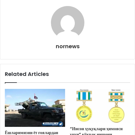
nornews
Related Articles
“Инсон ҳуқуқлари ҳимояси
Ёшларимизни ёт ғоялардан
учун” кўкрак нишони