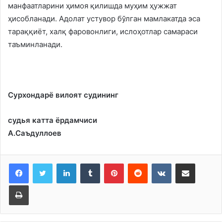
манфаатларини ҳимоя қилишда муҳим ҳужжат
ҳисобланади. Адолат устувор бўлган мамлакатда эса
тараққиёт, халқ фаровонлиги, ислоҳотлар самараси
таъминланади.
Сурхондарё вилоят судининг
судья катта ёрдамчиси
А.Саъдуллоев
LinkedIn
Tumblr
Pinterest
Reddit
VKontakte
Share via Email
Print