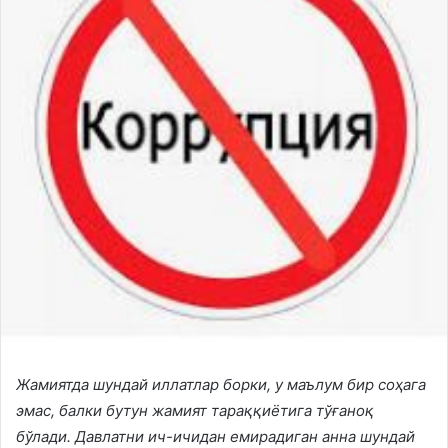
Жамиятда
шундай
иллатлар
борки, у маълум
бир
соҳага
эмас, балки бутун
жамият
тараққиётига
тўғаноқ
бўлади. Давлатни
ич-ичидан
емирадиган
анна
шундай