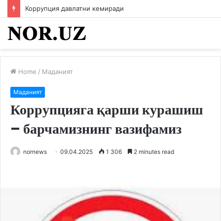
Коррупция давлатни кемиради
Home
/
Маданият
Маданият
Коррупцияга қарши курашиш
– барчамизнинг вазифамиз
nornews
09.04.2025
1 306
2 minutes read