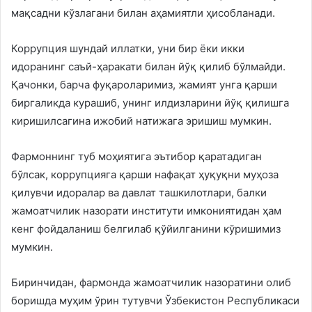
мақсадни кўзлагани билан аҳамиятли ҳисобланади.
Коррупция шундай иллатки, уни бир ёки икки
идоранинг саъй-ҳаракати билан йўқ қилиб бўлмайди.
Қачонки, барча фуқароларимиз, жамият унга қарши
биргаликда курашиб, унинг илдизларини йўқ қилишга
киришилсагина ижобий натижага эришиш мумкин.
Фармоннинг туб моҳиятига эътибор қаратадиган
бўлсак, коррупцияга қарши нафақат ҳуқуқни муҳоза
қилувчи идоралар ва давлат ташкилотлари, балки
жамоатчилик назорати институти имкониятидан ҳам
кенг фойдаланиш белгилаб қўйилганини кўришимиз
мумкин.
Биринчидан, фармонда жамоатчилик назоратини олиб
боришда муҳим ўрин тутувчи Ўзбекистон Республикаси