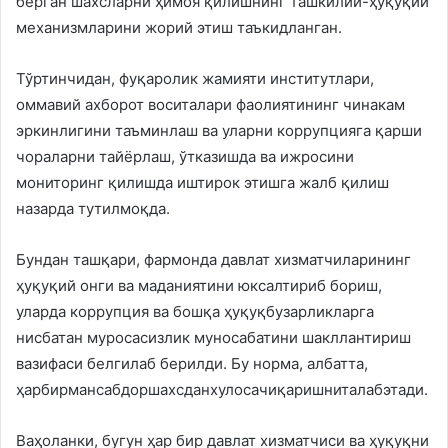
берган шахсларни ҳимоя қилишнинг ташкилий-ҳуқуқий
механизмларини жорий этиш таъкидланган.
Тўртинчидан, фуқаролик жамияти институтлари,
оммавий ахборот воситалари фаолиятининг чинакам
эркинлигини таъминлаш ва уларни коррупцияга қарши
чораларни тайёрлаш, ўтказишда ва ижросини
мониторинг қилишда иштирок этишга жалб қилиш
назарда тутилмоқда.
Бундан ташқари, фармонда давлат хизматчиларининг
ҳуқуқий онги ва маданиятини юксалтириб бориш,
уларда коррупция ва бошқа ҳуқуқбузарликларга
нисбатан муросасизлик муносабатини шакллантириш
вазифаси белгилаб берилди. Бу норма, албатта,
ҳарбирмансабдоршахсданхулосачиқаришниталабэтади.
Ваҳоланки, бугун ҳар бир давлат хизматчиси ва ҳуқуқни