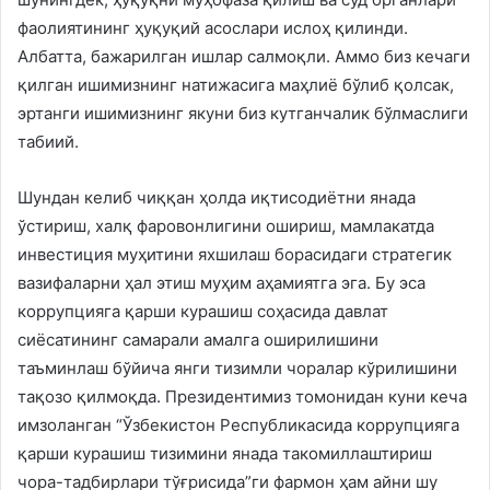
фаолиятининг ҳуқуқий асослари ислоҳ қилинди.
Албатта, бажарилган ишлар салмоқли. Аммо биз кечаги
қилган ишимизнинг натижасига маҳлиё бўлиб қолсак,
эртанги ишимизнинг якуни биз кутганчалик бўлмаслиги
табиий.
Шундан келиб чиққан ҳолда иқтисодиётни янада
ўстириш, халқ фаровонлигини ошириш, мамлакатда
инвестиция муҳитини яхшилаш борасидаги стратегик
вазифаларни ҳал этиш муҳим аҳамиятга эга. Бу эса
коррупцияга қарши курашиш соҳасида давлат
сиёсатининг самарали амалга оширилишини
таъминлаш бўйича янги тизимли чоралар кўрилишини
тақозо қилмоқда. Президентимиз томонидан куни кеча
имзоланган “Ўзбекистон Республикасида коррупцияга
қарши курашиш тизимини янада такомиллаштириш
чора-тадбирлари тўғрисида”ги фармон ҳам айни шу