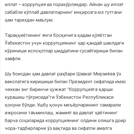
иллат – коррупция ва
порахўрликдир. Айнан шу иллат
сабабли
кўплаб
давлатларнинг
инқирозга юз тутгани
ҳам
тарихдан
маълум.
Тараққиётининг янги босқичига қадам қўяётган
Ўзбекистон учун коррупциянинг ҳар қандай шаклдаги
кўриниши ислоҳотлар шиддатини сусайтириши билан
хавфли.
Шу боисдан ҳам давлат раҳбари Шавкат Мирзиёев ўз
ваколатига киришиши билан Президент сифатида имзо
чеккан энг биринчи ҳужжат “Коррупцияга қарши
курашиш тўғрисида”ги Ўзбекистон Республикаси
қонуни бўлди. Ушбу қонун меъёрларининг самарали
ижросини таъминлаш, жамият ва давлат ҳаётининг
барча соҳаларида коррупциянинг олдини олишга доир
чора-тадбирларни ўз вақтида ва сифатли амалга