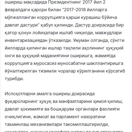
ошириш мақсадида Президентнинг 2017 йил 2
февралдаги қарори билан “2017-2018 йилларга
мўлжалланган коррупцияга қарши курашиш бўйича
давлат дастури” қабул қилинди. Дастур доирасида бир
қатор қонун лойиҳалари ишлаб чиқилди, мавжудлари
инвентаризациядан ўтказилди. Умуман олганда, сўнгги
йилларда қилинган ишлар таҳлили аҳолининг ҳуқуқий
онги ва ҳуқуқий маданиятини оширишга, жамиятда
коррупцияга муросасиз муносабатни шакллантиришга
йўналтирилган тизимли чоралар кўрилганини кўрсатиб
турибди.
Ислоҳотларни амалга ошириш доирасида
фуқароларнинг ҳуқуқ ва манфаатларини ҳимоя қилиш,
давлат ҳокимияти ва бошқаруви органлари фаолияти
очиқлигини, жамоат ва парламент назоратини
таъминлаш механизмлари такомиллаштирилди,
шунингдек, ҳуқуқни муҳофаза қилиш ва суд органлари