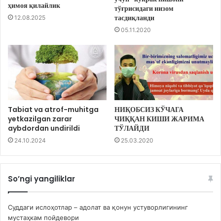
ҳимоя қилайлик
тўғрисидаги низом
тасдиқланди
12.08.2025
05.11.2020
Tabiat va atrof-muhitga
НИҚОБСИЗ КЎЧАГА
yetkazilgan zarar
ЧИҚҚАН КИШИ ЖАРИМА
aybdordan undirildi
ТЎЛАЙДИ
24.10.2024
25.03.2020
So’ngi yangiliklar
Суддаги ислоҳотлар – адолат ва қонун устуворлигининг
мустаҳкам пойдевори