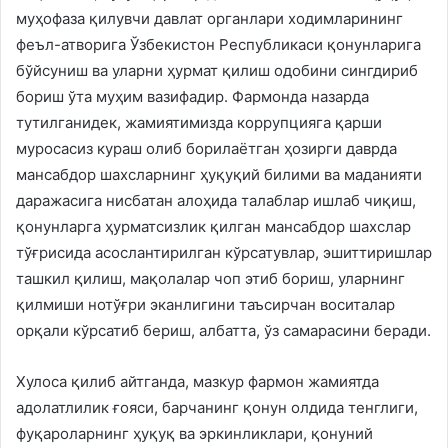
муҳофаза қилувчи давлат органлари ходимларининг
феъл-атворига Ўзбекистон Республикаси қонунларига
бўйсуниш ва уларни ҳурмат қилиш одобини сингдириб
бориш ўта муҳим вазифадир. Фармонда назарда
тутилганидек, жамиятимизда коррупцияга қарши
муросасиз кураш олиб борилаётган ҳозирги даврда
мансабдор шахсларнинг ҳуқуқий билими ва маданияти
даражасига нисбатан алоҳида талаблар ишлаб чиқиш,
қонунларга ҳурматсизлик қилган мансабдор шахслар
тўғрисида асослантирилган кўрсатувлар, эшиттиришлар
ташкил қилиш, мақолалар чоп этиб бориш, уларнинг
қилмиши нотўғри эканлигини таъсирчан воситалар
орқали кўрсатиб бериш, албатта, ўз самарасини беради.
Хулоса қилиб айтганда, мазкур фармон жамиятда
адолатлилик ғояси, барчанинг қонун олдида тенглиги,
фуқароларнинг ҳуқуқ ва эркинликлари, қонуний