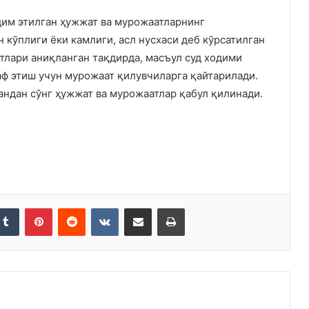
им этилган ҳужжат ва мурожаатларнинг
 кўплиги ёки камлиги, асл нусхаси деб кўрсатилган
тлари аниқланган тақдирда, масъул суд ходими
ф этиш учун мурожаат қилувчиларга қайтарилади.
андан сўнг ҳужжат ва мурожаатлар қабул қилинади.
kedIn
Tumblr
Pinterest
Reddit
VKontakte
Share via Email
Print