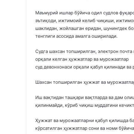
Маъмурий ишлар бўйича одил судлов фуқарол
эътиқоди, ижтимоий келиб чиқиши, ижтимо
шаклидан, жойлашган еридан, шунингдек бош
тенглиги асосида амалга оширилади.
Судга шахсан топширилган, электрон почта
орқали келган ҳужжатлар ва мурожаатлар
суд девонхонаси орқали қабул қилинади ва 
Шахсан топширилган ҳужжат ва мурожаатлар
Иш вақтидан ташқари вақтларда ва дам оли
қилинмайди, кўриб чиқиш муддатини кечикт
Ҳужжат ва мурожаатларни қабул қилишда ба
кўрсатилган ҳужжатлар сони ва номи бўйич