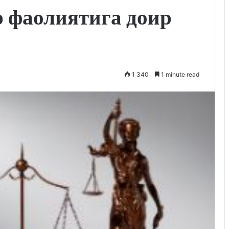
р фаолиятига доир
1 340
1 minute read