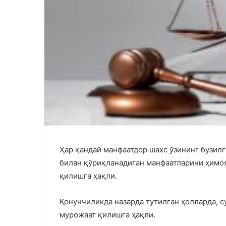
Ҳар қандай манфаатдор шахс ўзининг бузил
билан қўриқланадиган манфаатларини ҳимоя
қилишга ҳақли.
Қонунчиликда назарда тутилган ҳолларда, с
мурожаат қилишга ҳақли.