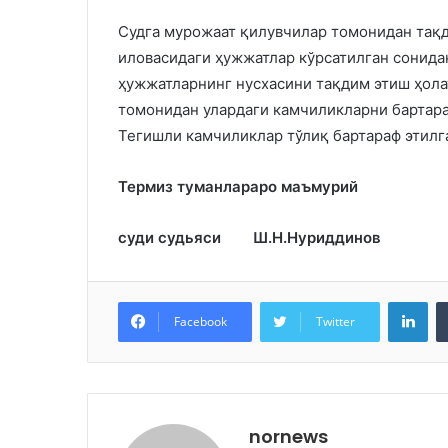
Судга мурожаат қилувчилар томонидан тақд
иловасидаги ҳужжатлар кўрсатилган сонидан
ҳужжатларнинг нусхасини тақдим этиш ҳола
томонидан улардаги камчиликларни бартара
Тегишли камчиликлар тўлиқ бартараф этилг
Термиз туманлараро маъмурий
суди судьяси Ш.Н.Нуриддинов
Lin
Facebook
Twitter
nornews