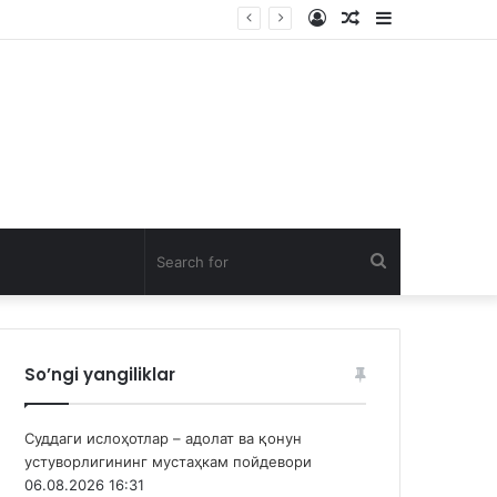
Log
Random
Sidebar
In
Article
Search
for
So’ngi yangiliklar
Суддаги ислоҳотлар – адолат ва қонун
устуворлигининг мустаҳкам пойдевори
06.08.2026 16:31