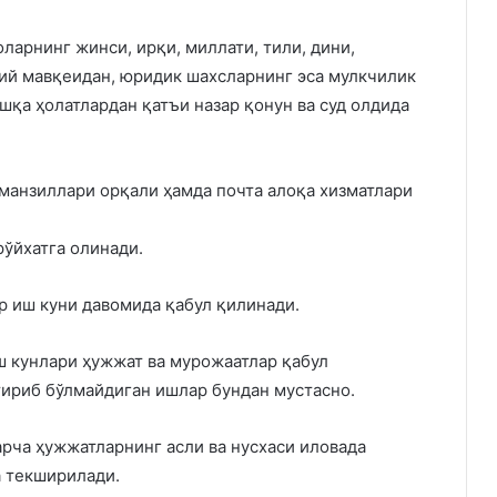
арнинг жинси, ирқи, миллати, тили, дини,
ий мавқеидан, юридик шахсларнинг эса мулкчилик
қа ҳолатлардан қатъи назар қонун ва суд олдида
 манзиллари орқали ҳамда почта алоқа хизматлари
рўйхатга олинади.
 иш куни давомида қабул қилинади.
ш кунлари ҳужжат ва мурожаатлар қабул
ириб бўлмайдиган ишлар бундан мустасно.
рча ҳужжатларнинг асли ва нусхаси иловада
а текширилади.