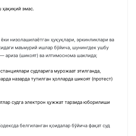
 ҳақиқий эмас.
 ёки низолашилаётган ҳуқуқлари, эркинликлари ва
сидаги маъмурий ишлар бўйича, шунингдек ушбу
— ариза (шикоят) ва илтимоснома шаклида;
нстанциялари судларига мурожаат этилганда,
арда назарда тутилган ҳолларда шикоят (протест)
атлар судга электрон ҳужжат тарзида юборилиши
одексда белгиланган қоидалар бўйича фақат суд