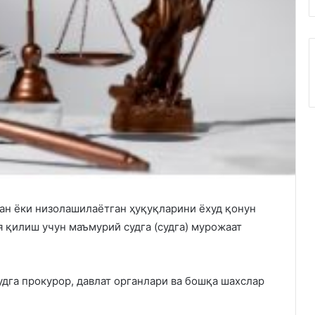
ган ёки низолашилаётган ҳуқуқларини ёхуд қонун
 қилиш учун маъмурий судга (судга) мурожаат
удга прокурор, давлат органлари ва бошқа шахслар