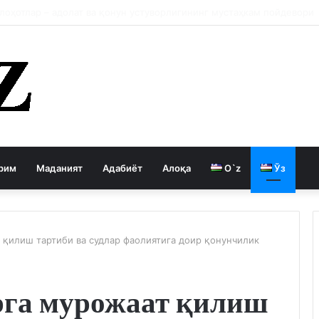
 давлатни кемиради
рим
Маданият
Адабиёт
Алоқа
O`z
Ўз
қилиш тартиби ва судлар фаолиятига доир қонунчилик
рга мурожаат қилиш