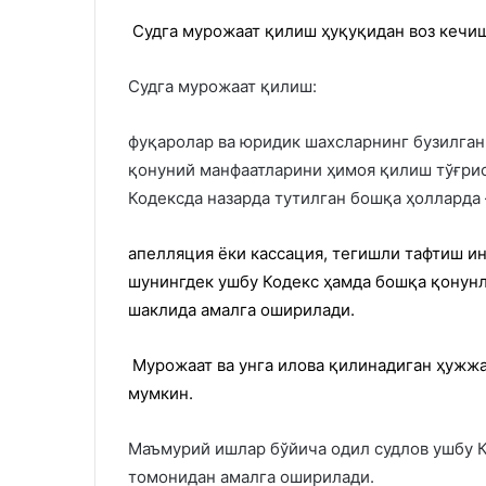
Судга мурожаат қилиш ҳуқуқидан воз кечиш
Судга мурожаат қилиш:
фуқаролар ва юридик шахсларнинг бузилган
қонуний манфаатларини ҳимоя қилиш тўғри
Кодексда назарда тутилган бошқа ҳолларда 
апелляция ёки кассация, тегишли тафтиш и
шунингдек ушбу Кодекс ҳамда бошқа қонунл
шаклида амалга оширилади.
Мурожаат ва унга илова қилинадиган ҳужж
мумкин.
Маъмурий ишлар бўйича одил судлов ушбу К
томонидан амалга оширилади.