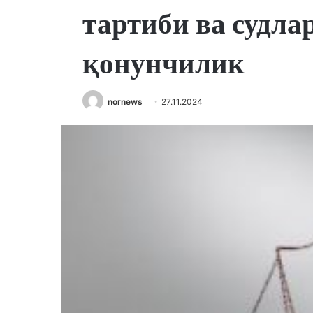
тартиби ва судла
қонунчилик
nornews
27.11.2024