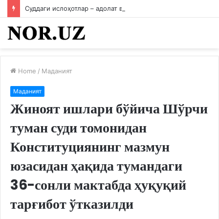
Суддаги ислоҳотлар – адолат ва қонун устуворлигининг мустаҳкам пойдевори
Home
/
Маданият
Маданият
Жиноят ишлари бўйича Шўрчи
туман суди томонидан
Конституциянинг мазмун
юзасидан ҳақида тумандаги
36-сонли мактабда ҳуқуқий
тарғибот ўтказилди