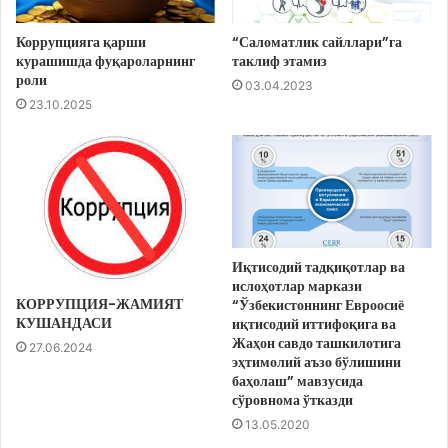
Коррупцияга қарши
“Саломатлик сайллари”га
курашишда фуқароларнинг
таклиф этамиз
роли
03.04.2023
23.10.2025
Иқтисодий тадқиқотлар ва
ислоҳотлар маркази
КОРРУПЦИЯ-ЖАМИЯТ
“Ўзбекистоннинг Евроосиё
КУШАНДАСИ
иқтисодий иттифоқига ва
Жаҳон савдо ташкилотига
27.06.2024
эҳтимолий аъзо бўлишини
баҳолаш” мавзусида
сўровнома ўтказди
13.05.2020