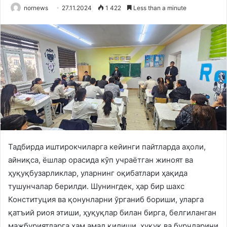
nornews
27.11.2024
1 422
Less than a minute
Тадбирда иштирокчиларга кейинги пайтларда аҳоли,
айниқса, ёшлар орасида кўп учраётган жиноят ва
ҳуқуқбузарликлар, уларнинг оқибатлари ҳақида
тушунчалар берилди. Шунингдек, ҳар бир шахс
Конституция ва қонунларни ўрганиб бориши, уларга
қатъий риоя этиши, ҳуқуқлар билан бирга, белгиланган
мажбуриятларга ҳам амал қилиши, ҳуқуқ ва бурчларини