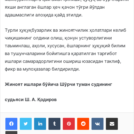
яхши англаган ёшлар ҳеч қачон тўғри йўлдан
адашмаслиги алоҳида қайд этилди.
Турли ҳуқуқбузарлик ва жиноятчилик ҳолатлари келиб
чиқишининг олдини олиш, қонун устуворлигини
таъминлаш, аҳоли, хусусан, ёшларнинг ҳуқуқий билим
ва тушунчаларини бойитишга қаратилган тарғибот
ишлари самарадорлигини ошириш юзасидан таклиф,
фикр ва мулоҳазалар билдирилди.
Жиноят ишлари бўйича Шўрчи туман судининг
судьяси Ш. А. Қодиров
LinkedIn
Tumblr
Pinterest
Reddit
VKontakte
Share via Email
Print