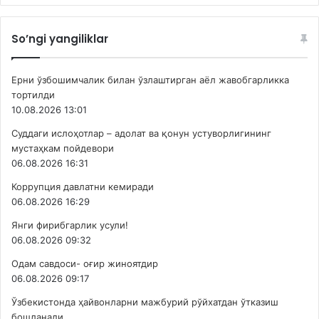
So’ngi yangiliklar
Ерни ўзбошимчалик билан ўзлаштирган аёл жавобгарликка
тортилди
10.08.2026 13:01
Суддаги ислоҳотлар – адолат ва қонун устуворлигининг
мустаҳкам пойдевори
06.08.2026 16:31
Коррупция давлатни кемиради
06.08.2026 16:29
Янги фирибгарлик усули!
06.08.2026 09:32
Одам савдоси- оғир жиноятдир
06.08.2026 09:17
Ўзбекистонда ҳайвонларни мажбурий рўйхатдан ўтказиш
бошланади