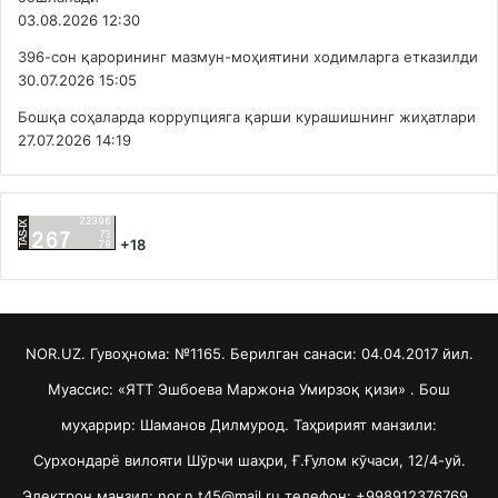
03.08.2026 12:30
396-сон қарорининг мазмун-моҳиятини ходимларга етказилди
30.07.2026 15:05
Бошқа соҳаларда коррупцияга қарши курашишнинг жиҳатлари
27.07.2026 14:19
+18
NOR.UZ. Гувоҳнома: №1165. Берилган санаси: 04.04.2017 йил.
Муассис: «ЯТТ Эшбоева Маржона Умирзоқ қизи» . Бош
муҳаррир: Шаманов Дилмурод. Таҳририят манзили:
Сурхондарё вилояти Шўрчи шаҳри, Ғ.Ғулом кўчаси, 12/4-уй.
Электрон манзил: nor.n.t45@mail.ru телефон: +998912376769 ,