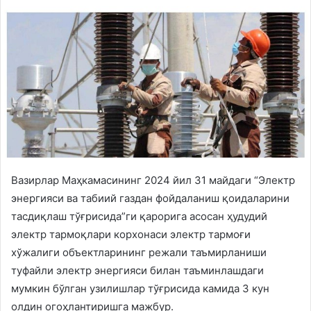
Вазирлар Маҳкамасининг 2024 йил 31 майдаги “Электр
энергияси ва табиий газдан фойдаланиш қоидаларини
тасдиқлаш тўғрисида”ги қарорига асосан ҳудудий
электр тармоқлари корхонаси электр тармоғи
хўжалиги объектларининг режали таъмирланиши
туфайли электр энергияси билан таъминлашдаги
мумкин бўлган узилишлар тўғрисида камида 3 кун
олдин огоҳлантиришга мажбур.