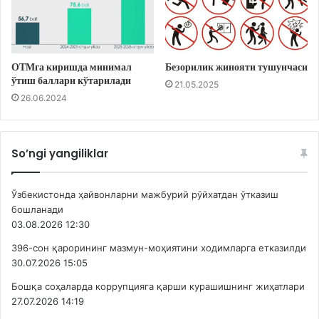
ОТМга киришда минимал
Безорилик жинояти тушунчаси
ўтиш баллари кўтарилади
21.05.2025
26.06.2024
So’ngi yangiliklar
Ўзбекистонда ҳайвонларни мажбурий рўйхатдан ўтказиш
бошланади
03.08.2026 12:30
396-сон қарорининг мазмун-моҳиятини ходимларга етказилди
30.07.2026 15:05
Бошқа соҳаларда коррупцияга қарши курашишнинг жиҳатлари
27.07.2026 14:19