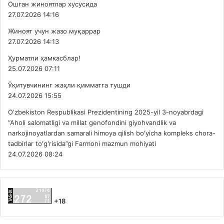
Ошган жиноятлар хусусида
27.07.2026 14:16
Жиноят учун жазо муқаррар
27.07.2026 14:13
Ҳурматли ҳамкасблар!
25.07.2026 07:11
Ўқитувчининг жаҳли қимматга тушди
24.07.2026 15:55
O‘zbekiston Respublikasi Prezidentining 2025-yil 3-noyabrdagi
“Aholi salomatligi va millat genofondini giyohvandlik va
narkojinoyatlardan samarali himoya qilish boʻyicha kompleks chora-
tadbirlar toʻgʻrisida”gi Farmoni mazmun mohiyati
24.07.2026 08:24
+18