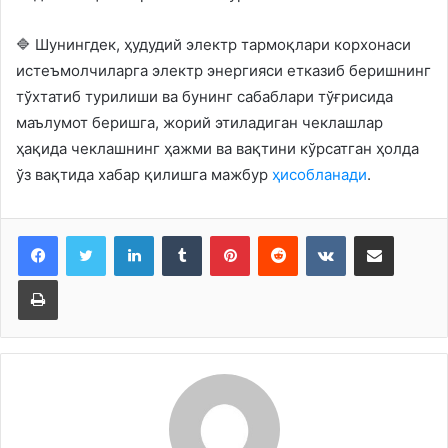
🔷 Шунингдек, ҳудудий электр тармоқлари корхонаси
истеъмолчиларга электр энергияси етказиб беришнинг
тўхтатиб турилиши ва бунинг сабаблари тўғрисида
маълумот беришга, жорий этиладиган чеклашлар
ҳақида чеклашнинг ҳажми ва вақтини кўрсатган ҳолда
ўз вақтида хабар қилишга мажбур
ҳисобланади
.
LinkedIn
Tumblr
Pinterest
Reddit
VKontakte
Share via Email
Print