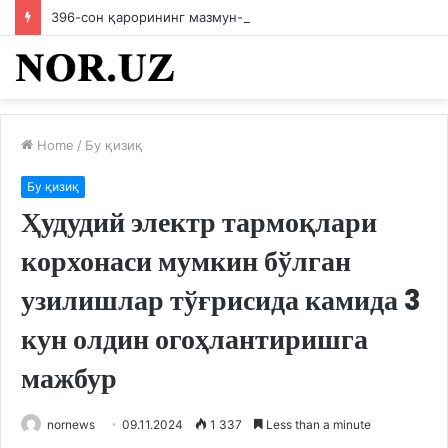
396-сон қарорининг мазмун-моҳиятини ходимларга етказилди
Home
/
Бу қизиқ
Бу қизиқ
Ҳудудий электр тармоқлари
корхонаси мумкин бўлган
узилишлар тўғрисида камида 3
кун олдин огоҳлантиришга
мажбур
nornews
09.11.2024
1 337
Less than a minute