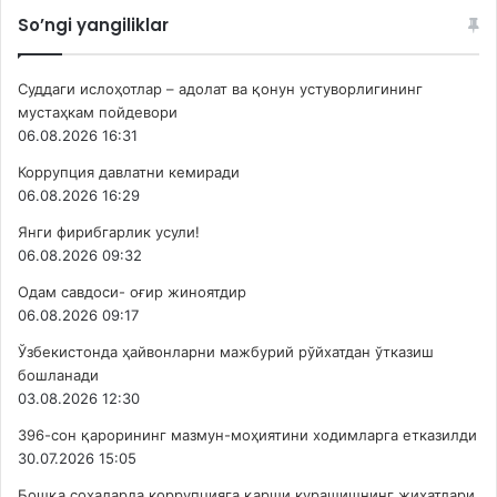
So’ngi yangiliklar
Суддаги ислоҳотлар – адолат ва қонун устуворлигининг
мустаҳкам пойдевори
06.08.2026 16:31
Коррупция давлатни кемиради
06.08.2026 16:29
Янги фирибгарлик усули!
06.08.2026 09:32
Одам савдоси- оғир жиноятдир
06.08.2026 09:17
Ўзбекистонда ҳайвонларни мажбурий рўйхатдан ўтказиш
бошланади
03.08.2026 12:30
396-сон қарорининг мазмун-моҳиятини ходимларга етказилди
30.07.2026 15:05
Бошқа соҳаларда коррупцияга қарши курашишнинг жиҳатлари