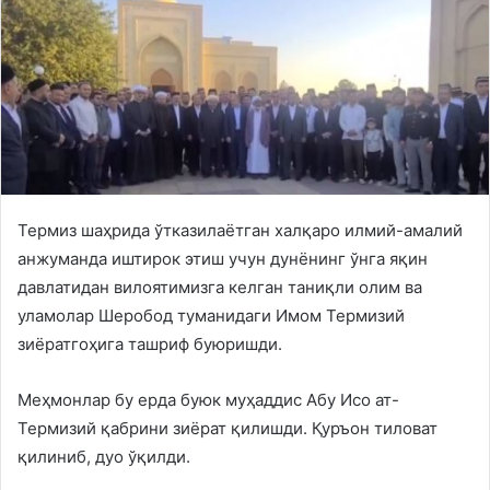
Термиз шаҳрида ўтказилаётган халқаро илмий-амалий
анжуманда иштирок этиш учун дунёнинг ўнга яқин
давлатидан вилоятимизга келган таниқли олим ва
уламолар Шеробод туманидаги Имом Термизий
зиёратгоҳига ташриф буюришди.
Меҳмонлар бу ерда буюк муҳаддис Абу Исо ат-
Термизий қабрини зиёрат қилишди. Қуръон тиловат
қилиниб, дуо ўқилди.