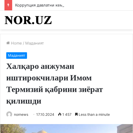
Коррупция давлатни кемиради
Home
/
Маданият
Маданият
Халқаро анжуман
иштирокчилари Имом
Термизий қабрини зиёрат
қилишди
nornews
17.10.2024
1 457
Less than a minute