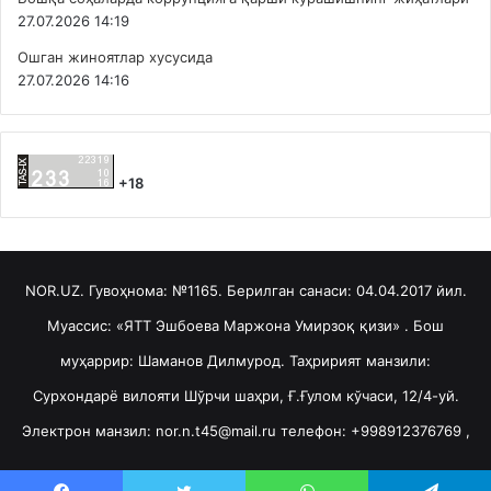
27.07.2026 14:19
Ошган жиноятлар хусусида
27.07.2026 14:16
+18
NOR.UZ. Гувоҳнома: №1165. Берилган санаси: 04.04.2017 йил.
Муассис: «ЯТТ Эшбоева Маржона Умирзоқ қизи» . Бош
муҳаррир: Шаманов Дилмурод. Таҳририят манзили:
Сурхондарё вилояти Шўрчи шаҳри, Ғ.Ғулом кўчаси, 12/4-уй.
Электрон манзил: nor.n.t45@mail.ru телефон: +998912376769 ,