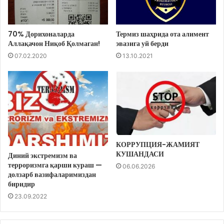
70% Дорихоналарда
Термиз шаҳрида ота алимент
Аллақачон Ниқоб Қолмаган!
эвазига уй берди
07.02.2020
13.10.2021
КОРРУПЦИЯ-ЖАМИЯТ
КУШАНДАСИ
Диний экстремизм ва
терроризмга қарши кураш —
06.06.2026
долзарб вазифаларимиздан
биридир
23.09.2022