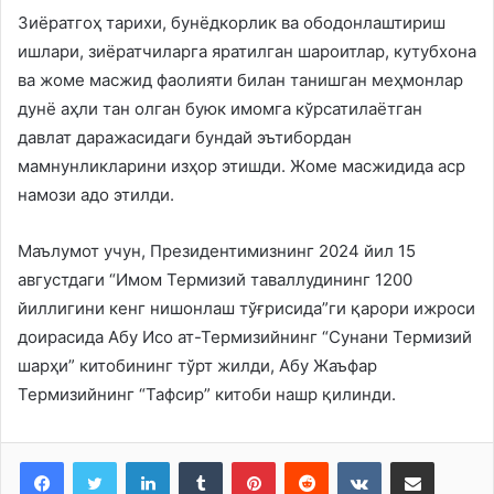
Зиёратгоҳ тарихи, бунёдкорлик ва ободонлаштириш
ишлари, зиёратчиларга яратилган шароитлар, кутубхона
ва жоме масжид фаолияти билан танишган меҳмонлар
дунё аҳли тан олган буюк имомга кўрсатилаётган
давлат даражасидаги бундай эътибордан
мамнунликларини изҳор этишди. Жоме масжидида аср
намози адо этилди.
Маълумот учун, Президентимизнинг 2024 йил 15
августдаги “Имом Термизий таваллудининг 1200
йиллигини кенг нишонлаш тўғрисида”ги қарори ижроси
доирасида Абу Исо ат-Термизийнинг “Сунани Термизий
шарҳи” китобининг тўрт жилди, Абу Жаъфар
Термизийнинг “Тафсир” китоби нашр қилинди.
LinkedIn
Tumblr
Pinterest
Reddit
VKontakte
Share via Email